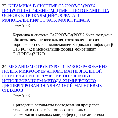
23.
КЕРАМИКА В СИСТЕМЕ СА2Р2О7-СА(РО3)2,
ПОЛУЧЕННАЯ ОБЖИГОМ ЦЕМЕНТНОГО КАМНЯ НА
ОСНОВЕ Β-ТРИКАЛЬЦИЙФОСФАТА И
МОНОКАЛЬЦИЙФОСФАТА МОНОГИДРАТА
(Без рубрики)
Керамика в системе Са2Р2О7-Са(РО3)2 была получена
обжигом цементного камня, изготовленного из
порошковой смеси, включавшей β-трикальцийфосфат β-
Ca3(PO4)2 и монокальцийфосфат моногидрат
Ca(H2PO4)2·Н2О. ...
24.
МЕХАНИЗМ СТРУКТУРО- И ФАЗООБРАЗОВАНИЯ
ПОЛЫХ МИКРОСФЕР АЛЮМОМАГНЕЗИАЛЬНОЙ
ШПИНЕЛИ ПРИ ПОЛУЧЕНИИ ПОРОШКОВ С
ИСПОЛЬЗОВАНИЕМ МЕТОДА ХИМИЧЕСКОГО
ДИСПЕРГИРОВАНИЯ АЛЮМИНИЙ-МАГНИЕВЫХ
СПЛАВОВ
(Без рубрики)
Приведены результаты исследования процессов,
лежащих в основе формирования полых
алюмомагнезиальных микросфер при химическом