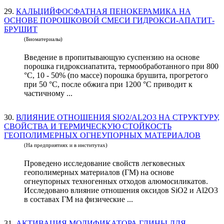
29.
КАЛЬЦИЙФОСФАТНАЯ ПЕНОКЕРАМИКА НА
ОСНОВЕ ПОРОШКОВОЙ СМЕСИ ГИДРОКСИ-АПАТИТ-
БРУШИТ
(Биоматериалы)
Введение в пропитывающую суспензию на основе
порошка гидроксиапатита, термообработанного при 800
°С, 10 - 50% (по массе) порошка брушита, прогретого
при 50 °С, после обжига при 1200 °С приводит к
частичному ...
30.
ВЛИЯНИЕ ОТНОШЕНИЯ SIO2/AL2O3 НА СТРУКТУРУ,
СВОЙСТВА И ТЕРМИЧЕСКУЮ СТОЙКОСТЬ
ГЕОПОЛИМЕРНЫХ ОГНЕУПОРНЫХ МАТЕРИАЛОВ
(На предприятиях и в институтах)
Проведено исследование свойств легковесных
геополимерных материалов (ГМ) на основе
огнеупорных техногенных отходов алюмосиликатов.
Исследовано влияние отношения оксидов SiO2 и Al2O3
в составах ГМ на физические ...
31.
АКТИВАЦИЯ МОДИФИКАТОРА ГЛИНЫ ДЛЯ