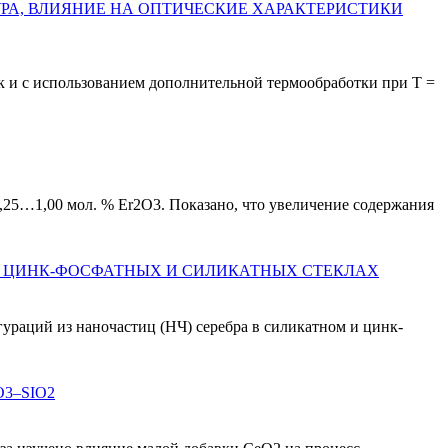
РА, ВЛИЯНИЕ НА ОПТИЧЕСКИЕ ХАРАКТЕРИСТИКИ
к и с использованием дополнительной термообработки при Т =
25…1,00 мол. % Er2O3. Показано, что увеличение содержания
УСИЛЕНИЕ ЛОКАЛЬНОГО ЭЛЕКТРИЧЕСКОГО ПОЛЯ В ОКРЕСТНОСТИ НАНОЧАСТИЦ AG И ИХ АГЛОМЕРАТОВ В ЦИНК-ФОСФАТНЫХ И СИЛИКАТНЫХ СТЕКЛАХ
ураций из наночастиц (НЧ) серебра в силикатном и цинк-
 ZNO–MGO–AL2O3–SIO2