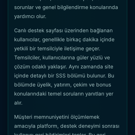
sorunlar ve genel bilgilendirme konularında
yardımcı olur.
Canlı destek sayfası üzerinden bağlanan
kullanıcılar, genellikle birkaç dakika içinde
yetkili bir temsilciyle iletişime geçer.
Temsilciler, kullanıcılarına güler yüzlü ve
çözüm odaklı yaklaşır. Aynı zamanda site
içinde detaylı bir SSS bölümü bulunur. Bu
bölümde üyelik, yatırım, çekim ve bonus
konularındaki temel soruların yanıtları yer
alır.
Müşteri memnuniyetini ölçümlemek
amacıyla platform, destek deneyimi sonrası