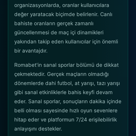
organizasyonlarda, oranlar kullanıcılara
değer yaratacak biçimde belirlenir. Canlı
bahiste oranların gerçek zamanlı
güncellenmesi de maç içi dinamikleri
yakından takip eden kullanıcılar için önemli
bir avantajdır.
Romabet'in sanal sporlar bölümü de dikkat
çekmektedir. Gerçek maçların olmadığı
dönemlerde dahi futbol, at yarışı, tazı yarışı
gibi sanal etkinliklerle bahis keyfi devam
eder. Sanal sporlar, sonuçların dakika içinde
belli olması sayesinde hızlı oyun sevenlere
hitap eder ve platformun 7/24 erişilebilirlik
anlayışını destekler.