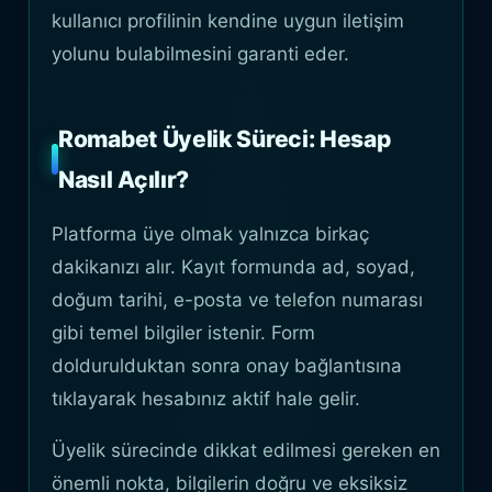
kullanıcı profilinin kendine uygun iletişim
yolunu bulabilmesini garanti eder.
Romabet Üyelik Süreci: Hesap
Nasıl Açılır?
Platforma üye olmak yalnızca birkaç
dakikanızı alır. Kayıt formunda ad, soyad,
doğum tarihi, e-posta ve telefon numarası
gibi temel bilgiler istenir. Form
doldurulduktan sonra onay bağlantısına
tıklayarak hesabınız aktif hale gelir.
Üyelik sürecinde dikkat edilmesi gereken en
önemli nokta, bilgilerin doğru ve eksiksiz