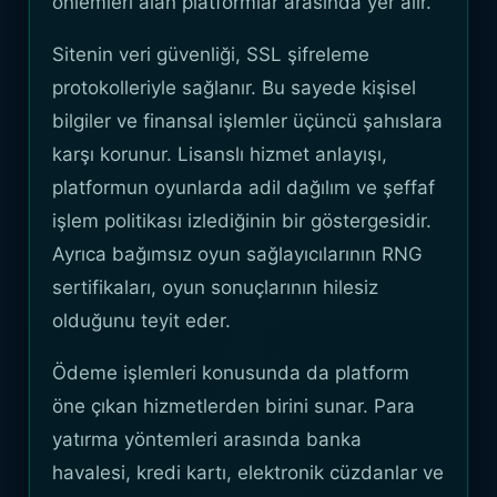
önlemleri alan platformlar arasında yer alır.
Sitenin veri güvenliği, SSL şifreleme
protokolleriyle sağlanır. Bu sayede kişisel
bilgiler ve finansal işlemler üçüncü şahıslara
karşı korunur. Lisanslı hizmet anlayışı,
platformun oyunlarda adil dağılım ve şeffaf
işlem politikası izlediğinin bir göstergesidir.
Ayrıca bağımsız oyun sağlayıcılarının RNG
sertifikaları, oyun sonuçlarının hilesiz
olduğunu teyit eder.
Ödeme işlemleri konusunda da platform
öne çıkan hizmetlerden birini sunar. Para
yatırma yöntemleri arasında banka
havalesi, kredi kartı, elektronik cüzdanlar ve