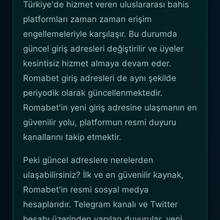
Türkiye'de hizmet veren uluslararası bahis
platformları zaman zaman erişim
engellemeleriyle karşılaşır. Bu durumda
güncel giriş adresleri değiştirilir ve üyeler
kesintisiz hizmet almaya devam eder.
Romabet giriş adresleri de aynı şekilde
periyodik olarak güncellenmektedir.
Romabet'in yeni giriş adresine ulaşmanın en
güvenilir yolu, platformun resmi duyuru
kanallarını takip etmektir.
Peki güncel adreslere nerelerden
ulaşabilirsiniz? İlk ve en güvenilir kaynak,
Romabet'in resmi sosyal medya
hesaplarıdır. Telegram kanalı ve Twitter
hesabı üzerinden yapılan duyurular, yeni