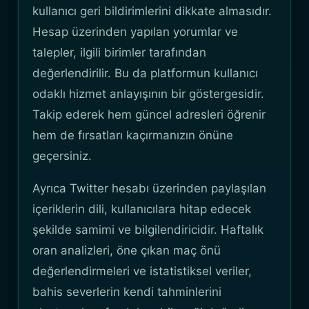
kullanıcı geri bildirimlerini dikkate almasıdır.
Hesap üzerinden yapılan yorumlar ve
talepler, ilgili birimler tarafından
değerlendirilir. Bu da platformun kullanıcı
odaklı hizmet anlayışının bir göstergesidir.
Takip ederek hem güncel adresleri öğrenir
hem de fırsatları kaçırmanızın önüne
geçersiniz.
Ayrıca Twitter hesabı üzerinden paylaşılan
içeriklerin dili, kullanıcılara hitap edecek
şekilde samimi ve bilgilendiricidir. Haftalık
oran analizleri, öne çıkan maç önü
değerlendirmeleri ve istatistiksel veriler,
bahis severlerin kendi tahminlerini