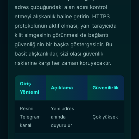
adres çubuğundaki alan adını kontrol
etmeyi alışkanlık haline getirin. HTTPS
protokolünün aktif olması, yani tarayıcıda
kilit simgesinin görünmesi de bağlantı
güvenliğinin bir başka göstergesidir. Bu
basit alışkanlıklar, sizi olası güvenlik
risklerine karşı her zaman koruyacaktır.
Giriş
Açıklama
Güvenilirlik
Yöntemi
Resmi
Yeni adres
Telegram
anında
Çok yüksek
kanalı
duyurulur