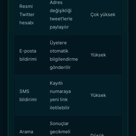
Adres
Resmi
değişikliği
Twitter
Çok yüksek
tweet'lerle
hesabı
paylaşılır
Üyelere
E-posta
otomatik
Yüksek
bildirimi
bilgilendirme
gönderilir
Kayıtlı
SMS
numaraya
Yüksek
bildirimi
yeni link
iletilebilir
Sonuçlar
Arama
gecikmeli
Düşük