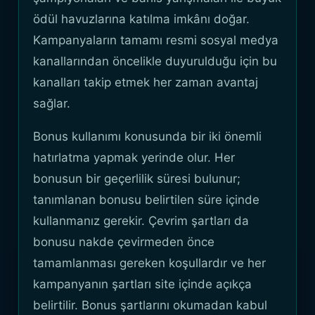
ödül havuzlarına katılma imkânı doğar.
Kampanyaların tamamı resmi sosyal medya
kanallarından öncelikle duyurulduğu için bu
kanalları takip etmek her zaman avantaj
sağlar.
Bonus kullanımı konusunda bir iki önemli
hatırlatma yapmak yerinde olur. Her
bonusun bir geçerlilik süresi bulunur;
tanımlanan bonusu belirtilen süre içinde
kullanmanız gerekir. Çevrim şartları da
bonusu nakde çevirmeden önce
tamamlanması gereken koşullardır ve her
kampanyanın şartları site içinde açıkça
belirtilir. Bonus şartlarını okumadan kabul