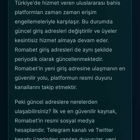
Türkiye'de hizmet veren uluslararası bahis
platformları zaman zaman erişim
engellemeleriyle karşılaşır. Bu durumda
güncel giriş adresleri değiştirilir ve üyeler
kesintisiz hizmet almaya devam eder.
Romabet giriş adresleri de aynı şekilde
periyodik olarak güncellenmektedir.
Romabet'in yeni giriş adresine ulaşmanın en
güvenilir yolu, platformun resmi duyuru
kanallarını takip etmektir.
Peki güncel adreslere nerelerden
ulaşabilirsiniz? İlk ve en güvenilir kaynak,
Romabet'in resmi sosyal medya
hesaplarıdır. Telegram kanalı ve Twitter
hesabı üzerinden yapılan duyurular, yeni