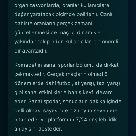
organizasyonlarda, oranlar kullanıcılara
değer yaratacak biçimde belirlenir. Canlı
bahiste oranların gerçek zamanlı
güncellenmesi de maç içi dinamikleri
yakından takip eden kullanıcılar için önemli
bir avantajdır.
Romabet'in sanal sporlar bölümü de dikkat
çekmektedir. Gerçek maçların olmadığı
dönemlerde dahi futbol, at yarışı, tazı yarışı
gibi sanal etkinliklerle bahis keyfi devam
eder. Sanal sporlar, sonuçların dakika içinde
belli olması sayesinde hızlı oyun sevenlere
hitap eder ve platformun 7/24 erişilebilirlik
anlayışını destekler.