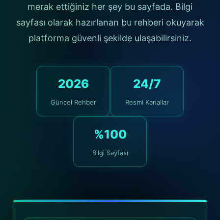
merak ettiğiniz her şey bu sayfada. Bilgi
sayfası olarak hazırlanan bu rehberi okuyarak
platforma güvenli şekilde ulaşabilirsiniz.
2026
24/7
Güncel Rehber
Resmi Kanallar
%100
Bilgi Sayfası