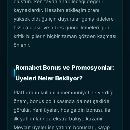
oluştururken faydalanabileceği değerli
kaynaklardır. Hesabın etkileşim oranı
yüksek olduğu için duyurular geniş kitlelere
hızlıca ulaşır ve adres güncellemeleri gibi
kritik bilgilerin hiçbir zaman gözden kaçması
önlenir.
Romabet Bonus ve Promosyonlar:
Üyeleri Neler Bekliyor?
Platformun kullanıcı memnuniyetine verdiği
önem, bonus politikasında da net şekilde
görülür. Yeni üyeler, hoş geldin bonusu ile
ilk yatırımlarında ekstra bakiye kazanır.
Mevcut üyeler ise yatırım bonusları, kayıp