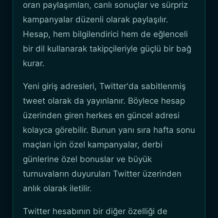
oran paylaşımları, canlı sonuçlar ve sürpriz
kampanyalar düzenli olarak paylaşılır.
Hesap, hem bilgilendirici hem de eğlenceli
bir dil kullanarak takipçileriyle güçlü bir bağ
kurar.
Yeni giriş adresleri, Twitter'da sabitlenmiş
tweet olarak da yayınlanır. Böylece hesap
üzerinden giren herkes en güncel adresi
kolayca görebilir. Bunun yanı sıra hafta sonu
maçları için özel kampanyalar, derbi
günlerine özel bonuslar ve büyük
turnuvaların duyuruları Twitter üzerinden
anlık olarak iletilir.
Twitter hesabının bir diğer özelliği de