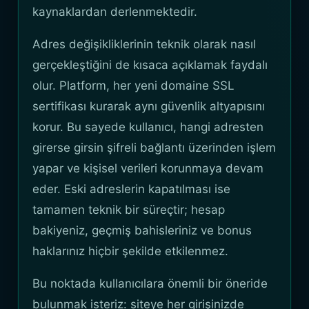
kaynaklardan derlenmektedir.
Adres değişikliklerinin teknik olarak nasıl
gerçekleştiğini de kısaca açıklamak faydalı
olur. Platform, her yeni domaine SSL
sertifikası kurarak aynı güvenlik altyapısını
korur. Bu sayede kullanıcı, hangi adresten
girerse girsin şifreli bağlantı üzerinden işlem
yapar ve kişisel verileri korunmaya devam
eder. Eski adreslerin kapatılması ise
tamamen teknik bir süreçtir; hesap
bakiyeniz, geçmiş bahisleriniz ve bonus
haklarınız hiçbir şekilde etkilenmez.
Bu noktada kullanıcılara önemli bir öneride
bulunmak isteriz: siteye her girişinizde