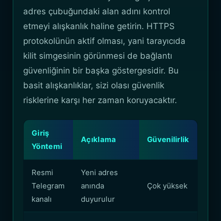
adres çubuğundaki alan adını kontrol
etmeyi alışkanlık haline getirin. HTTPS
protokolünün aktif olması, yani tarayıcıda
kilit simgesinin görünmesi de bağlantı
güvenliğinin bir başka göstergesidir. Bu
basit alışkanlıklar, sizi olası güvenlik
risklerine karşı her zaman koruyacaktır.
Giriş
Açıklama
Güvenilirlik
Yöntemi
Resmi
Yeni adres
Telegram
anında
Çok yüksek
kanalı
duyurulur