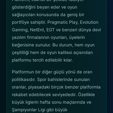
gösterdiğini beyan eder ve oyun
sağlayıcıları konusunda da geniş bir
portföye sahiptir. Pragmatic Play, Evolution
Gaming, NetEnt, EGT ve benzeri dünya devi
yazılım firmalarının oyunları, üyelerin
beğenisine sunulur. Bu durum, hem oyun
çeşitliliği hem de oyun kalitesi açısından
platformu tercih edilebilir kılar.
Platformun bir diğer güçlü yönü de oran
politikasıdır. Spor bahislerinde sunulan
oranlar, piyasadaki birçok benzer platformla
rekabet edebilecek seviyededir. Özellikle
büyük liglerin hafta sonu maçlarında ve
Şampiyonlar Ligi gibi büyük