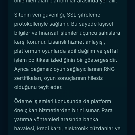
önlemleri alan platformlar arasında yer alır.
Sitenin veri güvenliği, SSL şifreleme
protokolleriyle sağlanır. Bu sayede kişisel
bilgiler ve finansal işlemler üçüncü şahıslara
karşı korunur. Lisanslı hizmet anlayışı,
platformun oyunlarda adil dağılım ve şeffaf
işlem politikası izlediğinin bir göstergesidir.
Ayrıca bağımsız oyun sağlayıcılarının RNG
sertifikaları, oyun sonuçlarının hilesiz
olduğunu teyit eder.
Ödeme işlemleri konusunda da platform
öne çıkan hizmetlerden birini sunar. Para
yatırma yöntemleri arasında banka
havalesi, kredi kartı, elektronik cüzdanlar ve