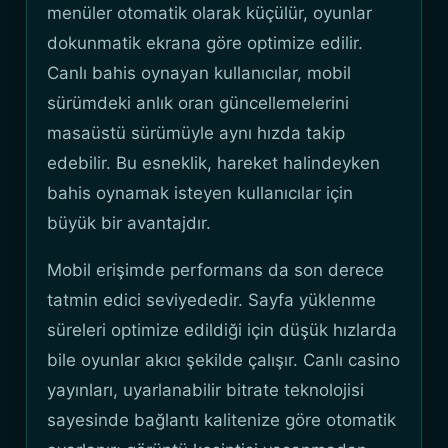
menüler otomatik olarak küçülür, oyunlar
dokunmatik ekrana göre optimize edilir.
Canlı bahis oynayan kullanıcılar, mobil
sürümdeki anlık oran güncellemelerini
masaüstü sürümüyle aynı hızda takip
edebilir. Bu esneklik, hareket halindeyken
bahis oynamak isteyen kullanıcılar için
büyük bir avantajdır.
Mobil erişimde performans da son derece
tatmin edici seviyededir. Sayfa yüklenme
süreleri optimize edildiği için düşük hızlarda
bile oyunlar akıcı şekilde çalışır. Canlı casino
yayınları, uyarlanabilir bitrate teknolojisi
sayesinde bağlantı kalitenize göre otomatik