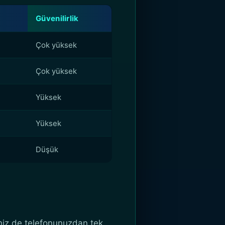
Güvenilirlik
Çok yüksek
Çok yüksek
Yüksek
Yüksek
Düşük
eniz de telefonunuzdan tek