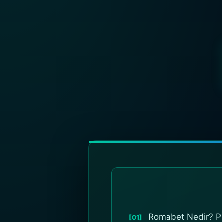
Romabet Nedir? Pl