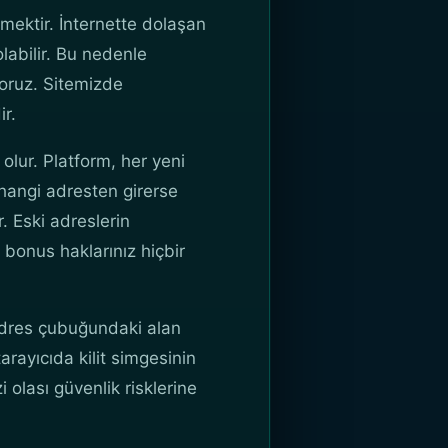
nmektir. İnternette dolaşan
labilir. Bu nedenle
yoruz. Sitemizde
ir.
 olur. Platform, her yeni
 hangi adresten girerse
. Eski adreslerin
 bonus haklarınız hiçbir
 adres çubuğundaki alan
arayıcıda kilit simgesinin
 olası güvenlik risklerine