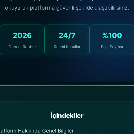
okuyarak platforma güvenli şekilde ulaşabilirsiniz.
2026
24/7
%100
Güncel Rehber
Resmi Kanallar
Bilgi Sayfası
İçindekiler
atform Hakkında Genel Bilgiler