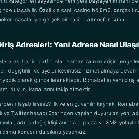
yun kategorileri sayesinde hem yeni başlayanlar hem de 
 içinde ulaşabilir. Özellikle canlı casino bölümü, gerçek k
poker masalarıyla gerçek bir casino atmosferi sunar.
iş Adresleri: Yeni Adrese Nasıl Ulaşıl
slararası bahis platformları zaman zaman erişim engelleme
ri değiştirilir ve üyeler kesintisiz hizmet almaya devam
eriyodik olarak güncellenmektedir. Romabet'in yeni giriş
esmi duyuru kanallarını takip etmektir.
erden ulaşabilirsiniz? İlk ve en güvenilir kaynak, Romab
ı ve Twitter hesabı üzerinden yapılan duyurular, yeni adr
nıcılar, adres değişikliği anında e-posta ve SMS yoluyla b
e ulaşma konusunda sıkıntı yaşamaz.