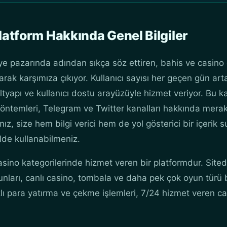
atform Hakkında Genel Bilgiler
ye pazarında adından sıkça söz ettiren, bahis ve casino 
arak karşımıza çıkıyor. Kullanıcı sayısı her geçen gün art
 altyapı ve kullanıcı dostu arayüzüyle hizmet veriyor. B
 yöntemleri, Telegram ve Twitter kanalları hakkında merak 
ız, size hem bilgi verici hem de yol gösterici bir içerik
lde kullanabilmeniz.
ino kategorilerinde hizmet veren bir platformdur. Sitede
yunları, canlı casino, tombala ve daha pek çok oyun türü
ızlı para yatırma ve çekme işlemleri, 7/24 hizmet veren ca