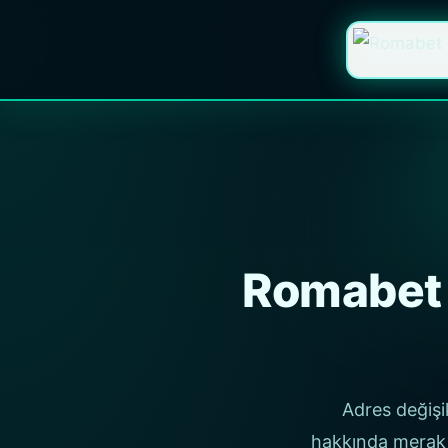
Romabe
Adres değişik
hakkında merak e