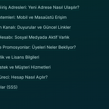
iş Adresleri: Yeni Adrese Nasıl Ulaşılır?
temleri: Mobil ve Masaüstü Erişim
Kanalı: Duyurular ve Güncel Linkler
esabı: Sosyal Medyada Aktif Varlık
Promosyonlar: Üyeleri Neler Bekliyor?
k ve Lisans Bilgileri
tek ve Müşteri Hizmetleri
reci: Hesap Nasıl Açılır?
lar (SSS)