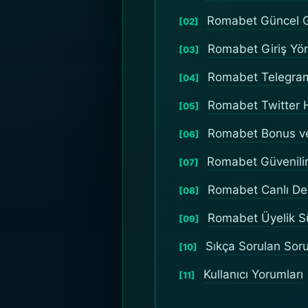
Romabet Güncel Gir
Romabet Giriş Yön
Romabet Telegram 
Romabet Twitter H
Romabet Bonus ve 
Romabet Güvenilirli
Romabet Canlı Des
Romabet Üyelik Sü
Sıkça Sorulan Soru
Kullanıcı Yorumları