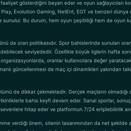
de faaliyet gösterdiğini beyan eder ve oyun sağlayıcıları 
c Play, Evolution Gaming, NetEnt, EGT ve benzeri dünya d
ne sunulur. Bu durum, hem oyun çeşitliliği hem de oyun ka
önü de oran politikasıdır. Spor bahislerinde sunulan oran
debilecek seviyededir. Özellikle büyük liglerin hafta so
organizasyonlarda, oranlar kullanıcılara değer yaratacak 
anlı güncellenmesi de maç içi dinamikleri yakından takip
ölümü de dikkat çekmektedir. Gerçek maçların olmadığı 
l etkinliklerle bahis keyfi devam eder. Sanal sporlar, sonuç
sevenlere hitap eder ve platformun 7/24 erişilebilirlik anl
ine verdiği önem, sitenin tasarımından da net şekilde anl