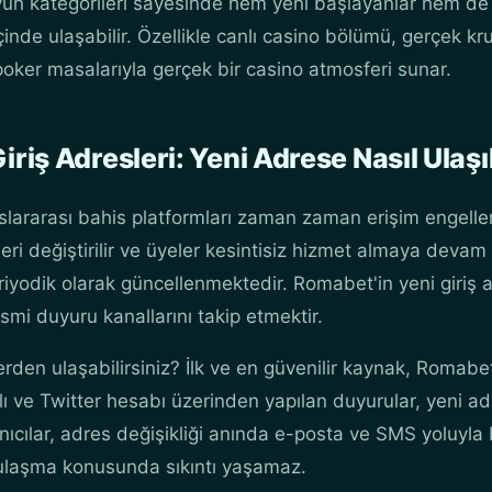
yun kategorileri sayesinde hem yeni başlayanlar hem de 
 içinde ulaşabilir. Özellikle canlı casino bölümü, gerçek k
poker masalarıyla gerçek bir casino atmosferi sunar.
iş Adresleri: Yeni Adrese Nasıl Ulaşıl
slararası bahis platformları zaman zaman erişim engelleme
ri değiştirilir ve üyeler kesintisiz hizmet almaya devam
eriyodik olarak güncellenmektedir. Romabet'in yeni giriş
esmi duyuru kanallarını takip etmektir.
erden ulaşabilirsiniz? İlk ve en güvenilir kaynak, Romab
ı ve Twitter hesabı üzerinden yapılan duyurular, yeni adr
nıcılar, adres değişikliği anında e-posta ve SMS yoluyla b
e ulaşma konusunda sıkıntı yaşamaz.