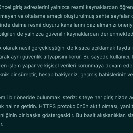
üncel giriş adreslerini yalnızca resmi kaynaklardan öğre
olmayan ve oltalama amaçlı oluşturulmuş sahte sayfalar o
inde daima resmi duyuru kanallarını baz almanızı öneri
ilgileri de yalnızca güvenilir kaynaklardan derlenmekted
k olarak nasıl gerçekleştiğini de kısaca açıklamak faydalı
rak aynı güvenlik altyapısını korur. Bu sayede kullanıcı,
inden işlem yapar ve kişisel verileri korunmaya devam eder
ik bir süreçtir; hesap bakiyeniz, geçmiş bahisleriniz ve
mli bir öneride bulunmak isteriz: siteye her girişinizde
ık haline getirin. HTTPS protokolünün aktif olması, yani t
ğinin bir başka göstergesidir. Bu basit alışkanlıklar, sizi
r.