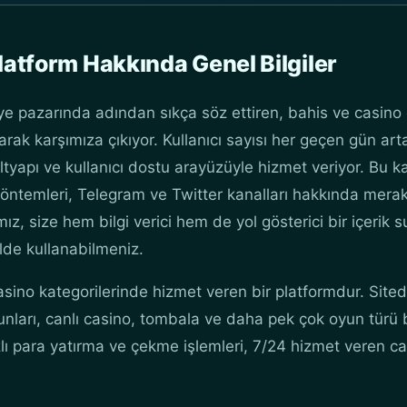
atform Hakkında Genel Bilgiler
ye pazarında adından sıkça söz ettiren, bahis ve casino 
arak karşımıza çıkıyor. Kullanıcı sayısı her geçen gün art
 altyapı ve kullanıcı dostu arayüzüyle hizmet veriyor. B
 yöntemleri, Telegram ve Twitter kanalları hakkında merak 
ız, size hem bilgi verici hem de yol gösterici bir içerik
lde kullanabilmeniz.
ino kategorilerinde hizmet veren bir platformdur. Sitede
yunları, canlı casino, tombala ve daha pek çok oyun türü
ızlı para yatırma ve çekme işlemleri, 7/24 hizmet veren ca