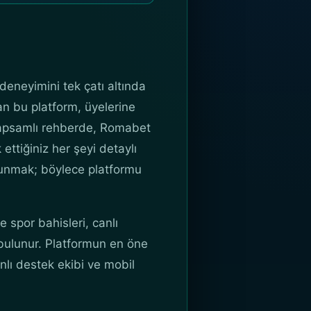
deneyimini tek çatı altında
an bu platform, üyelerine
u kapsamlı rehberde, Romabet
ettiğiniz her şeyi detaylı
 sunmak; böylece platformu
 spor bahisleri, canlı
 bulunur. Platformun en öne
nlı destek ekibi ve mobil