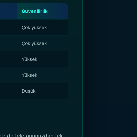
Güvenilirlik
Çok yüksek
Çok yüksek
Yüksek
Yüksek
Düşük
eniz de telefonunuzdan tek