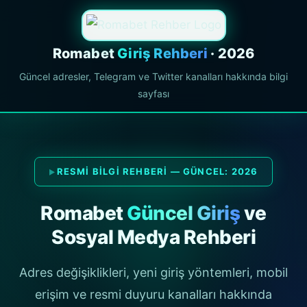
Romabet
Giriş Rehberi
· 2026
Güncel adresler, Telegram ve Twitter kanalları hakkında bilgi
sayfası
RESMI BILGI REHBERI — GÜNCEL: 2026
Romabet
Güncel Giriş
ve
Sosyal Medya Rehberi
Adres değişiklikleri, yeni giriş yöntemleri, mobil
erişim ve resmi duyuru kanalları hakkında