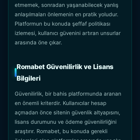
etmemek, sonradan yaşanabilecek yanlış
anlaşılmaları önlemenin en pratik yoludur.
Platformun bu konuda şeffaf politikası
izlemesi, kullanıcı güvenini artıran unsurlar
arasında öne çıkar.
Romabet Güvenilirlik ve Lisans
Bilgileri
Güvenilirlik, bir bahis platformunda aranan
en önemli kriterdir. Kullanıcılar hesap
açmadan önce sitenin güvenlik altyapısını,
lisans durumunu ve ödeme güvenilirliğini
araştırır. Romabet, bu konuda gerekli