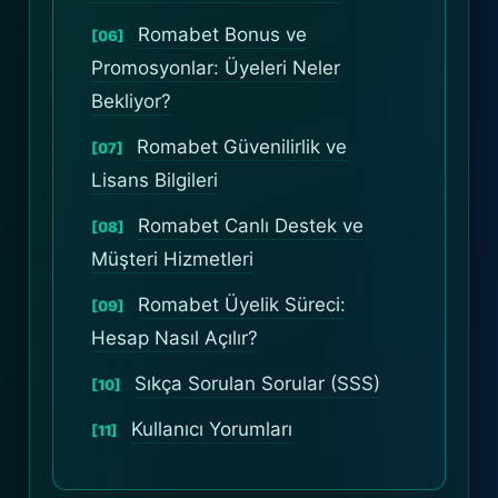
Romabet Bonus ve
Promosyonlar: Üyeleri Neler
Bekliyor?
Romabet Güvenilirlik ve
Lisans Bilgileri
Romabet Canlı Destek ve
Müşteri Hizmetleri
Romabet Üyelik Süreci:
Hesap Nasıl Açılır?
Sıkça Sorulan Sorular (SSS)
Kullanıcı Yorumları