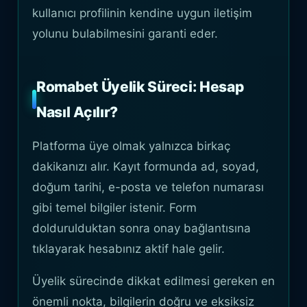
kullanıcı profilinin kendine uygun iletişim
yolunu bulabilmesini garanti eder.
Romabet Üyelik Süreci: Hesap
Nasıl Açılır?
Platforma üye olmak yalnızca birkaç
dakikanızı alır. Kayıt formunda ad, soyad,
doğum tarihi, e-posta ve telefon numarası
gibi temel bilgiler istenir. Form
doldurulduktan sonra onay bağlantısına
tıklayarak hesabınız aktif hale gelir.
Üyelik sürecinde dikkat edilmesi gereken en
önemli nokta, bilgilerin doğru ve eksiksiz