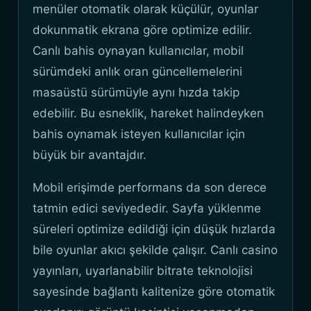
menüler otomatik olarak küçülür, oyunlar
dokunmatik ekrana göre optimize edilir.
Canlı bahis oynayan kullanıcılar, mobil
sürümdeki anlık oran güncellemelerini
masaüstü sürümüyle aynı hızda takip
edebilir. Bu esneklik, hareket halindeyken
bahis oynamak isteyen kullanıcılar için
büyük bir avantajdır.
Mobil erişimde performans da son derece
tatmin edici seviyededir. Sayfa yüklenme
süreleri optimize edildiği için düşük hızlarda
bile oyunlar akıcı şekilde çalışır. Canlı casino
yayınları, uyarlanabilir bitrate teknolojisi
sayesinde bağlantı kalitenize göre otomatik