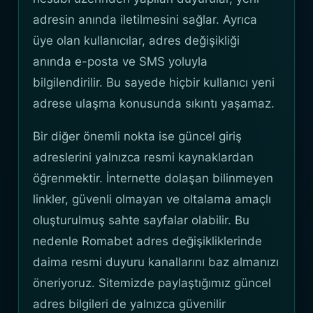
adresin anında iletilmesini sağlar. Ayrıca
üye olan kullanıcılar, adres değişikliği
anında e-posta ve SMS yoluyla
bilgilendirilir. Bu sayede hiçbir kullanıcı yeni
adrese ulaşma konusunda sıkıntı yaşamaz.
Bir diğer önemli nokta ise güncel giriş
adreslerini yalnızca resmi kaynaklardan
öğrenmektir. İnternette dolaşan bilinmeyen
linkler, güvenli olmayan ve oltalama amaçlı
oluşturulmuş sahte sayfalar olabilir. Bu
nedenle Romabet adres değişikliklerinde
daima resmi duyuru kanallarını baz almanızı
öneriyoruz. Sitemizde paylaştığımız güncel
adres bilgileri de yalnızca güvenilir