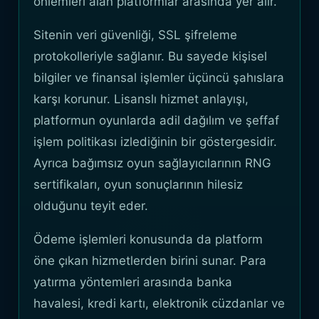
önlemleri alan platformlar arasında yer alır.
Sitenin veri güvenliği, SSL şifreleme
protokolleriyle sağlanır. Bu sayede kişisel
bilgiler ve finansal işlemler üçüncü şahıslara
karşı korunur. Lisanslı hizmet anlayışı,
platformun oyunlarda adil dağılım ve şeffaf
işlem politikası izlediğinin bir göstergesidir.
Ayrıca bağımsız oyun sağlayıcılarının RNG
sertifikaları, oyun sonuçlarının hilesiz
olduğunu teyit eder.
Ödeme işlemleri konusunda da platform
öne çıkan hizmetlerden birini sunar. Para
yatırma yöntemleri arasında banka
havalesi, kredi kartı, elektronik cüzdanlar ve