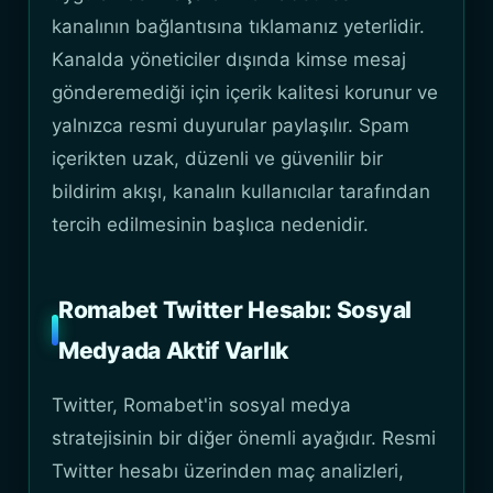
kanalının bağlantısına tıklamanız yeterlidir.
Kanalda yöneticiler dışında kimse mesaj
gönderemediği için içerik kalitesi korunur ve
yalnızca resmi duyurular paylaşılır. Spam
içerikten uzak, düzenli ve güvenilir bir
bildirim akışı, kanalın kullanıcılar tarafından
tercih edilmesinin başlıca nedenidir.
Romabet Twitter Hesabı: Sosyal
Medyada Aktif Varlık
Twitter, Romabet'in sosyal medya
stratejisinin bir diğer önemli ayağıdır. Resmi
Twitter hesabı üzerinden maç analizleri,