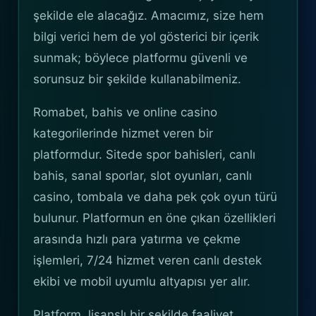
şekilde ele alacağız. Amacımız, size hem
bilgi verici hem de yol gösterici bir içerik
sunmak; böylece platformu güvenli ve
sorunsuz bir şekilde kullanabilmeniz.
Romabet, bahis ve online casino
kategorilerinde hizmet veren bir
platformdur. Sitede spor bahisleri, canlı
bahis, sanal sporlar, slot oyunları, canlı
casino, tombala ve daha pek çok oyun türü
bulunur. Platformun en öne çıkan özellikleri
arasında hızlı para yatırma ve çekme
işlemleri, 7/24 hizmet veren canlı destek
ekibi ve mobil uyumlu altyapısı yer alır.
Platform, lisanslı bir şekilde faaliyet