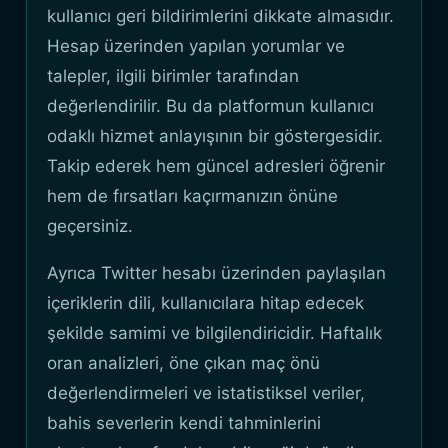
kullanıcı geri bildirimlerini dikkate almasıdır.
Hesap üzerinden yapılan yorumlar ve
talepler, ilgili birimler tarafından
değerlendirilir. Bu da platformun kullanıcı
odaklı hizmet anlayışının bir göstergesidir.
Takip ederek hem güncel adresleri öğrenir
hem de fırsatları kaçırmanızın önüne
geçersiniz.
Ayrıca Twitter hesabı üzerinden paylaşılan
içeriklerin dili, kullanıcılara hitap edecek
şekilde samimi ve bilgilendiricidir. Haftalık
oran analizleri, öne çıkan maç önü
değerlendirmeleri ve istatistiksel veriler,
bahis severlerin kendi tahminlerini