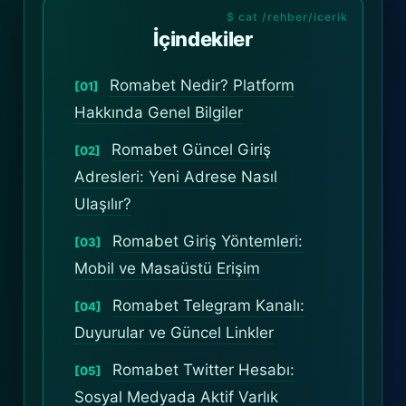
İçindekiler
Romabet Nedir? Platform
Hakkında Genel Bilgiler
Romabet Güncel Giriş
Adresleri: Yeni Adrese Nasıl
Ulaşılır?
Romabet Giriş Yöntemleri:
Mobil ve Masaüstü Erişim
Romabet Telegram Kanalı:
Duyurular ve Güncel Linkler
Romabet Twitter Hesabı:
Sosyal Medyada Aktif Varlık