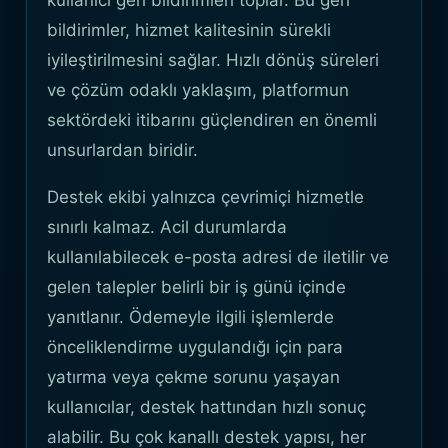
kullanıcı geri bildirimleri toplar. Bu geri
bildirimler, hizmet kalitesinin sürekli
iyileştirilmesini sağlar. Hızlı dönüş süreleri
ve çözüm odaklı yaklaşım, platformun
sektördeki itibarını güçlendiren en önemli
unsurlardan biridir.
Destek ekibi yalnızca çevrimiçi hizmetle
sınırlı kalmaz. Acil durumlarda
kullanılabilecek e-posta adresi de iletilir ve
gelen talepler belirli bir iş günü içinde
yanıtlanır. Ödemeyle ilgili işlemlerde
önceliklendirme uygulandığı için para
yatırma veya çekme sorunu yaşayan
kullanıcılar, destek hattından hızlı sonuç
alabilir. Bu çok kanallı destek yapısı, her