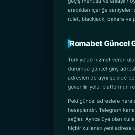
geçiş menüsü ve anlaşılır o
aradıkları içeriğe saniyeler
rulet, blackjack, bakara ve 
Romabet Güncel Gir
Türkiye'de hizmet veren ulu
durumda güncel giriş adresle
adresleri de aynı şekilde p
güvenilir yolu, platformun r
Peki güncel adreslere nerel
hesaplarıdır. Telegram kanal
sağlar. Ayrıca üye olan kulla
hiçbir kullanıcı yeni adres