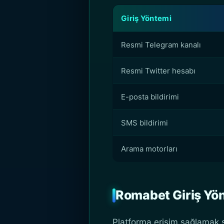
Giriş Yöntemi
Resmi Telegram kanalı
Resmi Twitter hesabı
E-posta bildirimi
SMS bildirimi
Arama motorları
Romabet Giriş Yön
Platforma erişim sağlamak s