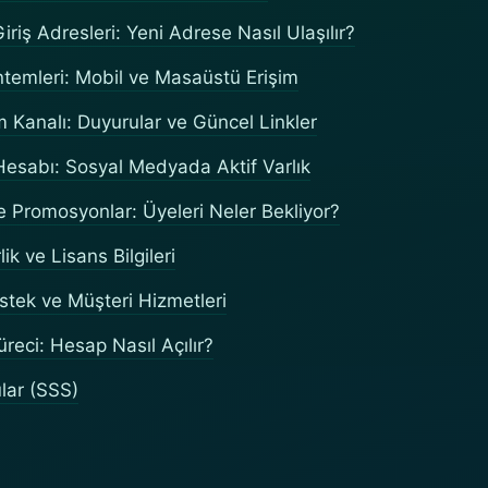
iş Adresleri: Yeni Adrese Nasıl Ulaşılır?
temleri: Mobil ve Masaüstü Erişim
Kanalı: Duyurular ve Güncel Linkler
esabı: Sosyal Medyada Aktif Varlık
Promosyonlar: Üyeleri Neler Bekliyor?
k ve Lisans Bilgileri
tek ve Müşteri Hizmetleri
reci: Hesap Nasıl Açılır?
lar (SSS)