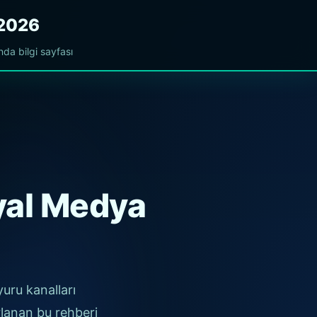
 2026
nda bilgi sayfası
yal Medya
yuru kanalları
rlanan bu rehberi