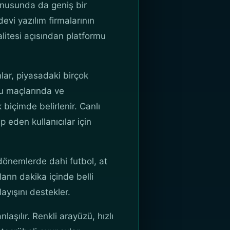
konusunda da geniş bir
evi yazılım firmalarının
litesi açısından platformu
lar, piyasadaki birçok
nu maçlarında ve
biçimde belirlenir. Canlı
 eden kullanıcılar için
dönemlerde dahi futbol, at
ların dakika içinde belli
ayışını destekler.
aşılır. Renkli arayüzü, hızlı