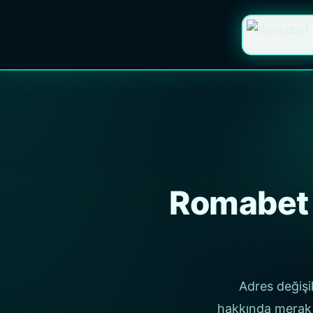
Romabe
Adres değişik
hakkında merak e