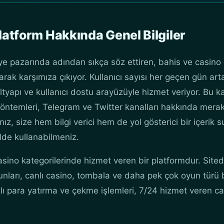
atform Hakkında Genel Bilgiler
ye pazarında adından sıkça söz ettiren, bahis ve casino 
arak karşımıza çıkıyor. Kullanıcı sayısı her geçen gün art
 altyapı ve kullanıcı dostu arayüzüyle hizmet veriyor. B
 yöntemleri, Telegram ve Twitter kanalları hakkında merak 
ız, size hem bilgi verici hem de yol gösterici bir içerik
lde kullanabilmeniz.
ino kategorilerinde hizmet veren bir platformdur. Sitede
yunları, canlı casino, tombala ve daha pek çok oyun türü
ızlı para yatırma ve çekme işlemleri, 7/24 hizmet veren ca