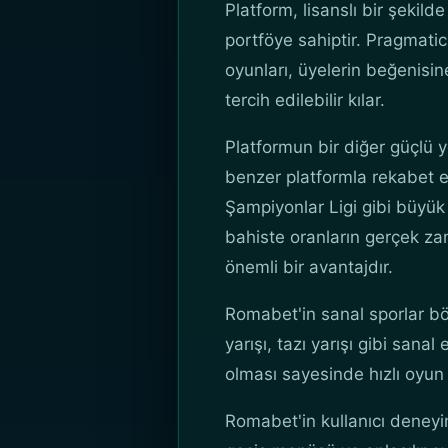
Platform, lisanslı bir şekil
portföye sahiptir. Pragmati
oyunları, üyelerin beğenisi
tercih edilebilir kılar.
Platformun bir diğer güçlü y
benzer platformla rekabet e
Şampiyonlar Ligi gibi büyük 
bahiste oranların gerçek zam
önemli bir avantajdır.
Romabet'in sanal sporlar b
yarışı, tazı yarışı gibi sana
olması sayesinde hızlı oyun 
Romabet'in kullanıcı deneyim