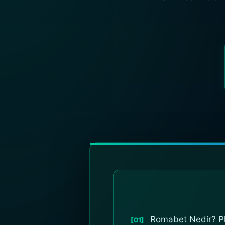
Romabet Nedir? Pl