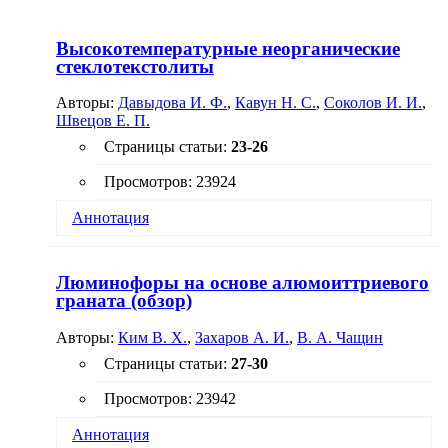
Высокотемпературные неорганические
стеклотекстолиты
Авторы:
Давыдова И. Ф.
,
Кавун Н. С.
,
Соколов И. И.
,
Швецов Е. П.
Страницы статьи:
23-26
Просмотров: 23924
Аннотация
Исследованы свойства стеклотекстолитов на
основе неорганических алюмофосфатных
Люминофоры на основе алюмоиттриевого
связующих и стеклянных наполнителей
граната (обзор)
различных структур. Приведены механические и
диэлектрические свойства стеклотекстолитов
Авторы:
Ким В. Х.
,
Захаров А. И.
,
В. А. Чащин
СТАФ на основе кремнеземных, стеклянных и
базальтовых наполнителей, а также облегченных
Страницы статьи:
27-30
стеклотекстолитов, наполненных микросферами.
Стеклотекстолиты на основе неорганического
Просмотров: 23942
алюмофосфатного связующего могут
применяться для изготовления конструкционных
Аннотация