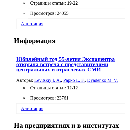
Страницы статьи:
19-22
Просмотров: 24055
Аннотация
Предложен синтез голубого пигмента путем
Информация
соосаждения никеля и алюминия из нитратных
растворов анионитом АВ-17-8 в ОН-форме с
последующим прокаливанием прекурсора при
температуре 750 °С. Полученный продукт был
Юбилейный год 55-летия Экспоцентра
исследован методами термографического и
открыла встреча с представителями
рентгенографического анализов, а также
центральных и отраслевых СМИ
спектрофотометрией (ИК- и диффузного
отражения). По результатам электронной
Авторы:
Levitskiy I. A.
,
Papko L. F.
,
Dyadenko M. V.
микроскопии размер частиц пигмента составил
0,3 мкм.
Страницы статьи:
12-12
Просмотров: 23761
Аннотация
На предприятиях и в институтах