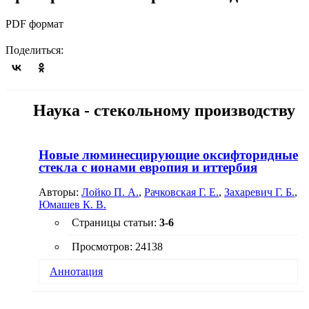
PDF формат
Поделиться:
Наука - стекольному производству
Новые люминесцирующие оксифторидные
стекла с ионами европия и иттербия
Авторы:
Лойко П. А.
,
Рачковская Г. Е.
,
Захаревич Г. Б.
,
Юмашев К. В.
Страницы статьи:
3-6
Просмотров: 24138
Аннотация
Синтезированы новые оксифторидные стекла
системы SiO
- PbO - PbF
- CdF
, содержащие