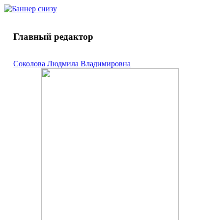
основе соды, жидкого стекла и
оксиэтилидендифосфоновой кислоты на
реологические и литейные свойства суспензии
глины Stephan Sсhmidt 13250 и на механические
Главный редактор
свойства высушенных и обожженных образцов.
Добавка позволяет уменьшить влажность
суспензии глины при сохранении ее рабочих
Соколова Людмила Владимировна
параметров. Наблюдается увеличение прочности
и плотности сухих и обожженных образцов из
глины, а также уменьшение усадки и пористости.