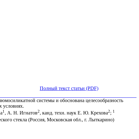
Полный текст статьи (PDF)
люмосиликатной системы и обоснована целесообразность
 условиях.
1
2
2
1
на
, А. Н. Игнатов
, канд. техн. наук Е. Ю. Крехова
;
ого стекла (Россия, Московская обл., г. Лыткарино)