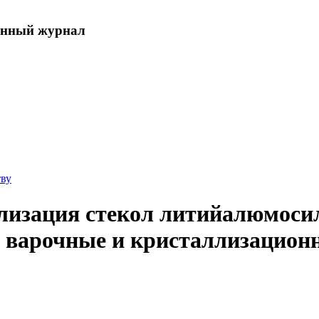
енный журнал
тву
лизация стекол литийалюмоси
 варочные и кристаллизацион