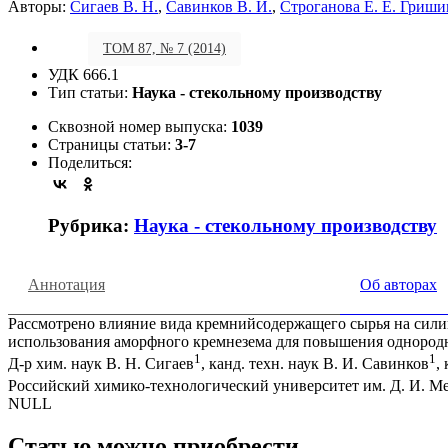
Авторы:
Сигаев В. Н.
,
Савинков В. И.
,
Строганова Е. Е. Гриши
ТОМ 87, № 7 (2014)
УДК 666.1
Тип статьи:
Наука - стекольному производству
Сквозной номер выпуска:
1039
Страницы статьи:
3-7
Поделиться:
Рубрика:
Наука - стекольному производству
Аннотация
Об авторах
Рассмотрено влияние вида кремнийсодержащего сырья на сили
использования аморфного кремнезема для повышения однород
1
1
Д-р хим. наук В. Н. Сигаев
, канд. техн. наук В. И. Савинков
,
Российский химико-технологический университет им. Д. И. Мен
NULL
Статью можно приобрести