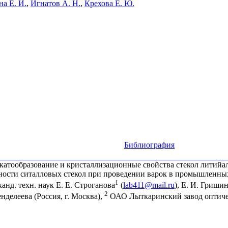
на Е. И.
,
Игнатов А. Н.
,
Крехова Е. Ю.
Библиография
катообразование и кристаллизационные свойства стекол литийа
ности ситалловых стекол при проведении варок в промышленных
1
 канд. техн. наук Е. Е. Строганова
(
lab411@mail.ru
), Е. И. Гриши
2
делеева (Россия, г. Москва),
ОАО Лыткаринский завод оптическ