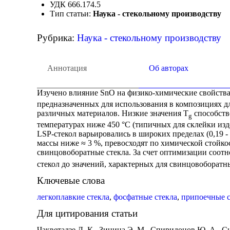
УДК 666.174.5
Тип статьи:
Наука - стекольному производству
Рубрика:
Наука - стекольному производству
Аннотация
Об авторах
Изучено влияние SnO на физико-химические свойства
предназначенных для использования в композициях д
различных материалов. Низкие значения T
способств
g
температурах ниже 450 °С (типичных для склейки из
LSP-стекол варьировались в широких пределах (0,19 -
массы ниже ≈ 3 %, превосходят по химической стой
свинцовоборатные стекла. За счет оптимизации соот
стекол до значений, характерных для свинцовоборатн
Ключевые слова
легкоплавкие стекла
,
фосфатные стекла
,
припоечные 
Для цитирования статьи
Чакветадзе Д. К., Зинина Э. М., Спиридонов Ю. А., 