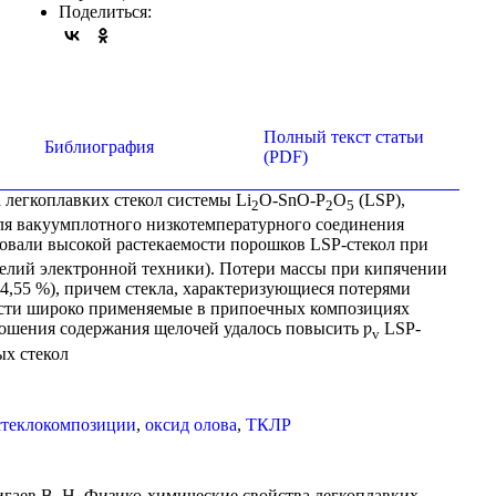
Поделиться:
Полный текст статьи
Библиография
(PDF)
 легкоплавких стекол системы Li
O-SnO-P
O
(LSP),
2
2
5
ля вакуумплотного низкотемпературного соединения
овали высокой растекаемости порошков LSP-стекол при
делий электронной техники). Потери массы при кипячении
 4,55 %), причем стекла, характеризующиеся потерями
кости широко применяемые в припоечных композициях
ношения содержания щелочей удалось повысить ƿ
LSP-
v
ых стекол
стеклокомпозиции
,
оксид олова
,
ТКЛР
Сигаев В. Н. Физико-химические свойства легкоплавких