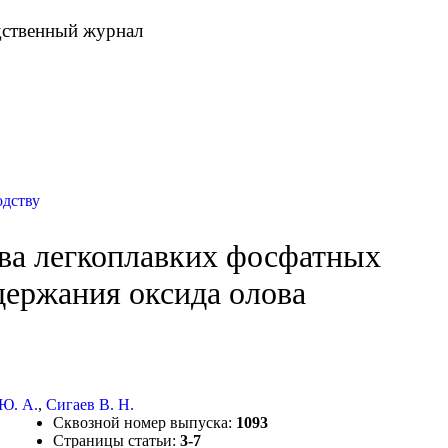
дственный журнал
одству
ва легкоплавких фосфатных
одержания оксида олова
Ю. А.
,
Сигаев В. Н.
Сквозной номер выпуска:
1093
Страницы статьи:
3-7