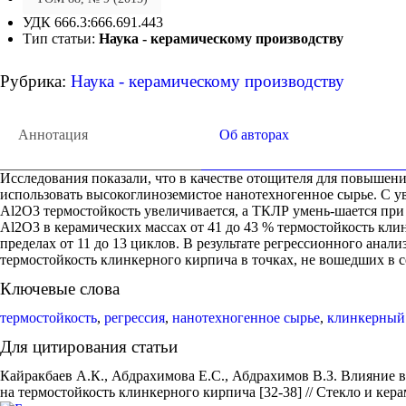
УДК 666.3:666.691.443
Тип статьи:
Наука - керамическому производству
Рубрика:
Наука - керамическому производству
Аннотация
Об авторах
Исследования показали, что в качестве отощителя для повышен
использовать высокоглиноземистое нанотехногенное сырье. С у
Al2O3 термостойкость увеличивается, а ТКЛР умень-шается при
Al2O3 в керамических массах от 41 до 43 % термостойкость кли
пределах от 11 до 13 циклов. В результате регрессионного анал
термостойкость клинкерного кирпича в точках, не вошедших в 
Ключевые слова
термостойкость
,
регрессия
,
нанотехногенное сырье
,
клинкерный
Для цитирования статьи
Кайракбаев А.К., Абдрахимова Е.С., Абдрахимов В.З. Влияние
на термостойкость клинкерного кирпича [32-38] // Стекло и керам