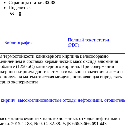
Страницы статьи:
32-38
Поделиться:
Полный текст статьи
Библиография
(PDF)
ия термостойкости клинкерного кирпича целесообразно
величением в составах керамических масс оксида алюминия
 обжиге (1250 оС) клинкерного кирпича. При содержании
нкерного кирпича достигает максимального значения и лежит в
иза получена математическая мо-дель, позволяющая определять
серию эксперимента
 кирпич
,
высокоглиноземистые отходы нефтехимии
,
отощитель
 высокоглиноземистых нанотехногенных отходов нефтехимии
ика. 2015. Т. 88, № 9. С. 32-38. УДК 666.3:666.691.443