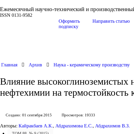
Ежемесячный научно-технический и производственны
ISSN 0131-9582
Оформить
Направить статью
подписку
Главная
Архив
Наука - керамическому производству
Влияние высокоглиноземистых 
нефтехимии на термостойкость к
Создано: 01 сентября 2015
Просмотров: 19333
Авторы:
Кайракбаев А.К.
,
Абдрахимова Е.С.
,
Абдрахимов В.З.
ТОМ 88, № 9 (2015)