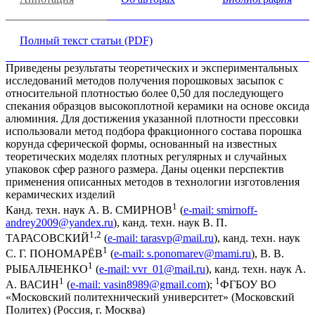
Полный текст статьи (PDF)
Приведены результаты теоретических и экспериментальных
исследований методов получения порошковых засыпок с
относительной плотностью более 0,50 для последующего
спекания образцов высокоплотной керамики на основе оксида
алюминия. Для достижения указанной плотности прессовки
использовали метод подбора фракционного состава порошка
корунда сферической формы, основанный на известных
теоретических моделях плотных регулярных и случайных
упаковок сфер разного размера. Даны оценки перспектив
применения описанных методов в технологии изготовления
керамических изделий
1
Канд. техн. наук А. В. СМИРНОВ
(
е-mail:
smirnoff-
andrey2009@yandex.ru
), канд. техн. наук В. П.
1,2
ТАРАСОВСКИЙ
(
е-mail:
tarasvp@mail.ru
), канд. техн. наук
1
С. Г. ПОНОМАРЁВ
(
е-mail:
s.ponomarev@mami.ru
), В. В.
1
РЫБАЛЬЧЕНКО
(
е-mail:
vvr_01@mail.ru
), канд. техн. наук А.
1
1
А. ВАСИН
(
е-mail:
vasin8989@gmail.com
);
ФГБОУ ВО
«Московский политехнический университет» (Московский
Политех) (Россия, г. Москва)