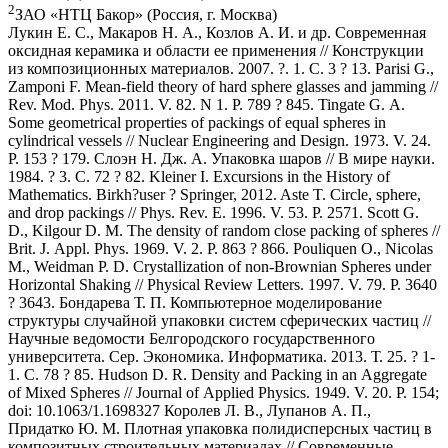
2
ЗАО «НТЦ Бакор» (Россия, г. Москва)
Лукин Е. С., Макаров Н. А., Козлов А. И. и др. Современная
оксидная керамика и области ее применения // Конструкции
из композиционных материалов. 2007. ?. 1. С. 3 ? 13. Parisi G.,
Zamponi F. Mean-field theory of hard sphere glasses and jamming //
Rev. Mod. Phys. 2011. V. 82. N 1. P. 789 ? 845. Tingate G. A.
Some geometrical properties of packings of equal spheres in
cylindrical vessels // Nuclear Engineering and Design. 1973. V. 24.
P. 153 ? 179. Слоэн Н. Дж. А. Упаковка шаров // В мире науки.
1984. ? 3. С. 72 ? 82. Kleiner I. Excursions in the History of
Mathematics. Birkh?user ? Springer, 2012. Aste T. Circle, sphere,
and drop packings // Phys. Rev. E. 1996. V. 53. P. 2571. Scott G.
D., Kilgour D. M. The density of random close packing of spheres //
Brit. J. Appl. Phys. 1969. V. 2. P. 863 ? 866. Pouliquen O., Nicolas
M., Weidman P. D. Crystallization of non-Brownian Spheres under
Horizontal Shaking // Physical Review Letters. 1997. V. 79. P. 3640
? 3643. Бондарева Т. П. Компьютерное моделирование
структуры случайной упаковки систем сферических частиц //
Научные ведомости Белгородского государственного
университета. Сер. Экономика. Информатика. 2013. Т. 25. ? 1-
1. С. 78 ? 85. Hudson D. R. Density and Packing in an Aggregate
of Mixed Spheres // Journal of Applied Physics. 1949. V. 20. P. 154;
doi: 10.1063/1.1698327 Королев Л. В., Лупанов А. П.,
Придатко Ю. М. Плотная упаковка полидисперсных частиц в
композитных строительных материалах // Современные