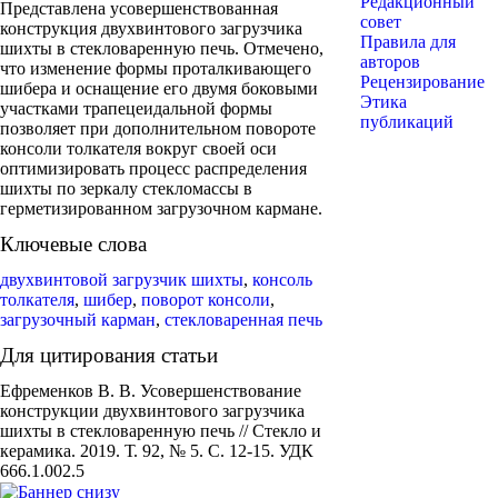
Редакционный
Представлена усовершенствованная
совет
конструкция двухвинтового загрузчика
Правила для
шихты в стекловаренную печь. Отмечено,
авторов
что изменение формы проталкивающего
Рецензирование
шибера и оснащение его двумя боковыми
Этика
участками трапецеидальной формы
публикаций
позволяет при дополнительном повороте
консоли толкателя вокруг своей оси
оптимизировать процесс распределения
шихты по зеркалу стекломассы в
герметизированном загрузочном кармане.
Ключевые слова
двухвинтовой загрузчик шихты
,
консоль
толкателя
,
шибер
,
поворот консоли
,
загрузочный карман
,
стекловаренная печь
Для цитирования статьи
Ефременков В. В. Усовершенствование
конструкции двухвинтового загрузчика
шихты в стекловаренную печь // Стекло и
керамика. 2019. Т. 92, № 5. С. 12-15. УДК
666.1.002.5