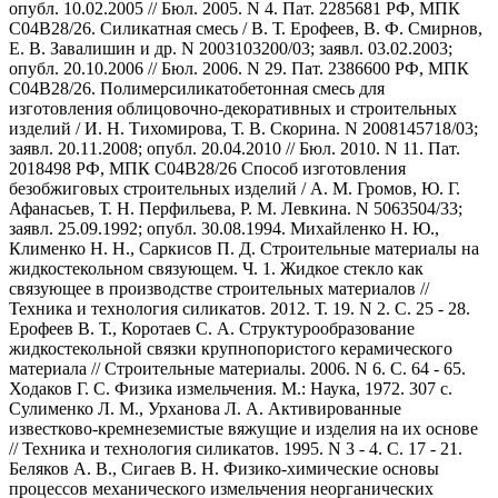
опубл. 10.02.2005 // Бюл. 2005. N 4. Пат. 2285681 РФ, МПК
С04В28/26. Силикатная смесь / В. Т. Ерофеев, В. Ф. Смирнов,
Е. В. Завалишин и др. N 2003103200/03; заявл. 03.02.2003;
опубл. 20.10.2006 // Бюл. 2006. N 29. Пат. 2386600 РФ, МПК
С04В28/26. Полимерсиликатобетонная смесь для
изготовления облицовочно-декоративных и строительных
изделий / И. Н. Тихомирова, Т. В. Скорина. N 2008145718/03;
заявл. 20.11.2008; опубл. 20.04.2010 // Бюл. 2010. N 11. Пат.
2018498 РФ, МПК С04В28/26 Способ изготовления
безобжиговых строительных изделий / А. М. Громов, Ю. Г.
Афанасьев, Т. Н. Перфильева, Р. М. Левкина. N 5063504/33;
заявл. 25.09.1992; опубл. 30.08.1994. Михайленко Н. Ю.,
Клименко Н. Н., Саркисов П. Д. Строительные материалы на
жидкостекольном связующем. Ч. 1. Жидкое стекло как
связующее в производстве строительных материалов //
Техника и технология силикатов. 2012. Т. 19. N 2. С. 25 - 28.
Ерофеев В. Т., Коротаев С. А. Структурообразование
жидкостекольной связки крупнопористого керамического
материала // Строительные материалы. 2006. N 6. С. 64 - 65.
Ходаков Г. С. Физика измельчения. М.: Наука, 1972. 307 с.
Сулименко Л. М., Урханова Л. А. Активированные
известково-кремнеземистые вяжущие и изделия на их основе
// Техника и технология силикатов. 1995. N 3 - 4. С. 17 - 21.
Беляков А. В., Сигаев В. Н. Физико-химические основы
процессов механического измельчения неорганических