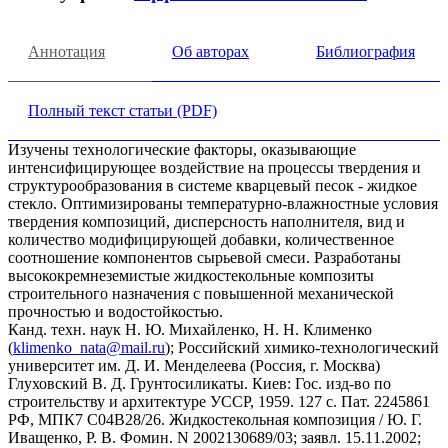
Аннотация
Об авторах
Библиография
Полный текст статьи (PDF)
Изучены технологические факторы, оказывающие
интенсифицирующее воздействие на процессы твердения и
структурообразования в системе кварцевый песок - жидкое
стекло. Оптимизированы температурно-влажностные условия
твердения композиций, дисперсность наполнителя, вид и
количество модифицирующей добавки, количественное
соотношение компонентов сырьевой смеси. Разработаны
высококремнеземистые жидкостекольные композиты
строительного назначения с повышенной механической
прочностью и водостойкостью.
Канд. техн. наук Н. Ю. Михайленко, Н. Н. Клименко
(
klimenko_nata@mail.ru
); Российский химико-технологический
университет им. Д. И. Менделеева (Россия, г. Москва)
Глуховский В. Д. Грунтосиликаты. Киев: Гос. изд-во по
строительству и архитектуре УССР, 1959. 127 с. Пат. 2245861
РФ, МПК7 С04В28/26. Жидкостекольная композиция / Ю. Г.
Иващенко, Р. В. Фомин. N 2002130689/03; заявл. 15.11.2002;