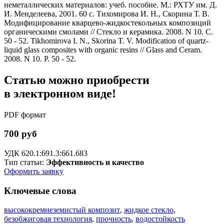
неметаллических материалов: учеб. пособие. М.: РХТУ им. Д.
И. Менделеева, 2001. 60 с. Тихомирова И. Н., Скорина Т. В.
Модифицирование кварцево-жидкостекольных композиций
органическими смолами // Стекло и керамика. 2008. N 10. С.
50 - 52. Tikhomirova I. N., Skorina T. V. Modification of quartz-
liquid glass composites with organic resins // Glass and Ceram.
2008. N 10. Р. 50 - 52.
Статью можно приобрести
в электронном виде!
PDF формат
700 руб
УДК 620.1:691.3:661.683
Тип статьи:
Эффективность и качество
Оформить заявку
Ключевые слова
высококремнеземистый композит
,
жидкое стекло
,
безобжиговая технология
,
прочность
,
водостойкость