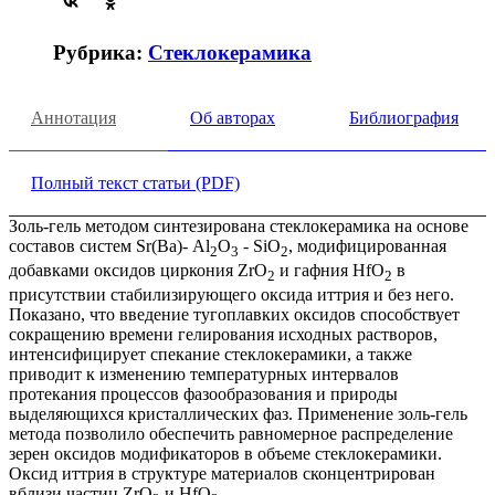
Рубрика:
Стеклокерамика
Аннотация
Об авторах
Библиография
Полный текст статьи (PDF)
Золь-гель методом синтезирована стеклокерамика на основе
составов систем Sr(Ba)- Al
O
- SiO
, модифицированная
2
3
2
добавками оксидов циркония ZrO
и гафния HfO
в
2
2
присутствии стабилизирующего оксида иттрия и без него.
Показано, что введение тугоплавких оксидов способствует
сокращению времени гелирования исходных растворов,
интенсифицирует спекание стеклокерамики, а также
приводит к изменению температурных интервалов
протекания процессов фазообразования и природы
выделяющихся кристаллических фаз. Применение золь-гель
метода позволило обеспечить равномерное распределение
зерен оксидов модификаторов в объеме стеклокерамики.
Оксид иттрия в структуре материалов сконцентрирован
вблизи частиц ZrO
и HfO