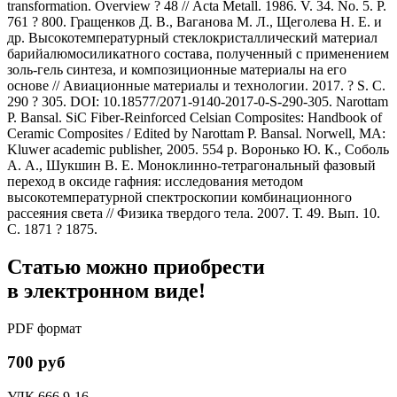
transformation. Overview ? 48 // Acta Metall. 1986. V. 34. No. 5. P.
761 ? 800. Гращенков Д. В., Ваганова М. Л., Щеголева Н. Е. и
др. Высокотемпературный стеклокристаллический материал
барийалюмосиликатного состава, полученный с применением
золь-гель синтеза, и композиционные материалы на его
основе // Авиационные материалы и технологии. 2017. ? S. С.
290 ? 305. DOI: 10.18577/2071-9140-2017-0-S-290-305. Narottam
P. Bansal. SiC Fiber-Reinforced Celsian Composites: Handbook of
Ceramic Composites / Edited by Narottam P. Bansal. Norwell, MA:
Kluwer academic publisher, 2005. 554 р. Воронько Ю. К., Соболь
А. А., Шукшин В. Е. Моноклинно-тетрагональный фазовый
переход в оксиде гафния: исследования методом
высокотемпературной спектроскопии комбинационного
рассеяния света // Физика твердого тела. 2007. Т. 49. Вып. 10.
С. 1871 ? 1875.
Статью можно приобрести
в электронном виде!
PDF формат
700 руб
УДК 666.9-16