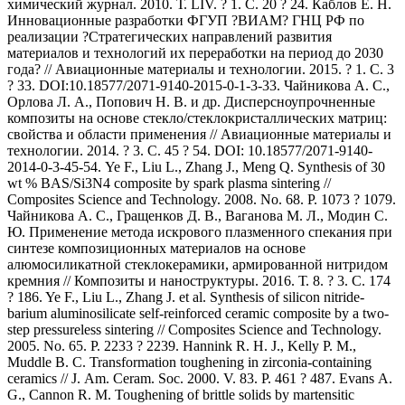
химический журнал. 2010. Т. LIV. ? 1. С. 20 ? 24. Каблов Е. Н.
Инновационные разработки ФГУП ?ВИАМ? ГНЦ РФ по
реализации ?Стратегических направлений развития
материалов и технологий их переработки на период до 2030
года? // Авиационные материалы и технологии. 2015. ? 1. С. 3
? 33. DOI:10.18577/2071-9140-2015-0-1-3-33. Чайникова А. С.,
Орлова Л. А., Попович Н. В. и др. Дисперсноупрочненные
композиты на основе стекло/стеклокристаллических матриц:
свойства и области применения // Авиационные материалы и
технологии. 2014. ? 3. С. 45 ? 54. DOI: 10.18577/2071-9140-
2014-0-3-45-54. Ye F., Liu L., Zhang J., Meng Q. Synthesis of 30
wt % BAS/Si3N4 composite by spark plasma sintering //
Composites Science and Technology. 2008. No. 68. P. 1073 ? 1079.
Чайникова А. С., Гращенков Д. В., Ваганова М. Л., Модин С.
Ю. Применение метода искрового плазменного спекания при
синтезе композиционных материалов на основе
алюмосиликатной стеклокерамики, армированной нитридом
кремния // Композиты и наноструктуры. 2016. Т. 8. ? 3. С. 174
? 186. Ye F., Liu L., Zhang J. et al. Synthesis of silicon nitride-
barium aluminosilicate self-reinforced ceramic composite by a two-
step pressureless sintering // Composites Science and Technology.
2005. No. 65. P. 2233 ? 2239. Hannink R. H. J., Kelly P. M.,
Muddle B. C. Transformation toughening in zirconia-containing
ceramics // J. Am. Ceram. Soc. 2000. V. 83. P. 461 ? 487. Evans A.
G., Cannon R. M. Toughening of brittle solids by martensitic