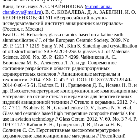
2
2
Канд. техн. наук А. С. ЧАЙНИКОВА (
e-mail:
anna-
chanikova@mail.ru
), В. С. КОВАЛЕВА, Д. А. ЗАБЕЛИН, И. О.
БЕЛЯЧЕНКОВ; ФГУП «Всероссийский научно-
исследовательский институт авиационных материалов»
(Россия, г. Москва)
Beall G. H. Refractory glass-ceramics based on alkaline earth
aluminosilicates // J. of the European Ceramic Society. 2009. No.
29. P. 1211 ? 1219. Sung Y. M., Kim S. Sintering and crystallization
of off-stoichiometric SrO·Al2O3·2SiO2 glasses // J. of Materials
Science. 2000. No. 35. Р. 4293 ? 4299. Чайникова А. С.,
Воропаева М. В., Алексеева Л. А. и др. Современное
состояние разработок в области радиопрозрачных
кордиеритовых ситаллов // Авиационные материалы и
технологии. 2014. ? S6. С. 45 ? 51. DOI: 10.18577/2071-9140-
2014-0-s6-45-51. Каблов Е. Н., Гращенков Д. В., Исаева Н. В. и
др. Высокотемпературные конструкционные композиционные
материалы на основе стекла и керамики для перспективных
изделий авиационной техники // Стекло и керамика. 2012. ? 4.
С. 7 ? 11. ?Kablov E. N., Grashchenkov D. V., Isaeva N. V. et al.
Glass and ceramics based high-temperature composite materials for
use in aviation technology // Glass Ceram. 2012. V. 69. No. 3 ? 4. P.
109 ? 112.? Каблов Е. Н., Гращенков Д. В., Исаева Н. В.,
Солнцев С. Ст. Перспективные высокотемпературные
керамические композиционные материалы // Российский