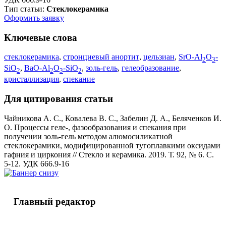
Тип статьи:
Стеклокерамика
Оформить заявку
Ключевые слова
стеклокерамика
,
стронциевый анортит
,
цельзиан
,
SrO-Al
O
-
2
3
SiO
,
BaO-Al
O
-SiO
,
золь-гель
,
гелеобразование
,
2
2
3
2
кристаллизация
,
спекание
Для цитирования статьи
Чайникова А. С., Ковалева В. С., Забелин Д. А., Беляченков И.
О. Процессы геле-, фазообразования и спекания при
получении золь-гель методом алюмосиликатной
стеклокерамики, модифицированной тугоплавкими оксидами
гафния и циркония // Стекло и керамика. 2019. Т. 92, № 6. С.
5-12. УДК 666.9-16
Главный редактор