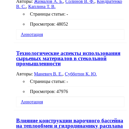
Авторы:
Жималов А. Б.
,
Солинов В. Ф.
,
Кондратенко
смещаются в область более низких температур,
В. С.
,
Каплина Т. В.
что обеспечивает уменьшение температуры
варки стекла на 80 °С. Табл. 2, ил. 4, библиогр.: 4
Страницы статьи:
-
назв.
Просмотров: 48052
Аннотация
Проведены исследования по определению
прочности и термостойкости образцов стекла с
Технологические аспекты использования
кромками, полученными в результате раскроя
сырьевых материалов в стекольной
движущейся ленты флоат-стекла с помощью
промышленности
механической и лазерной резки. Показано
преимущество лазерной резки. Табл. 1, ил. 4,
Авторы:
Маневич В. Е.
,
Субботин К. Ю.
библиогр.: 5 назв.
Страницы статьи:
-
Просмотров: 47976
Аннотация
Дальнейшее повышение эффективности
процессов стекловарения зависит от улучшения
Влияние конструкции варочного бассейна
однородности используемой шихты. Для
на теплообмен и гидродинамику расплава
получения однородной шихты и предотвращения