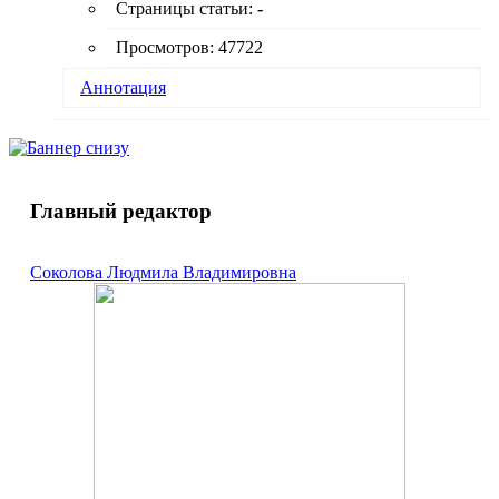
качества стекла. Табл. 1, библиогр.: 3 назв.
Страницы статьи:
-
Просмотров: 47722
Аннотация
Рассмотрен методический подход внедрения
адаптированной зарубежной технологии
контроллинга, основанной на сбалансированной
системе показателей, на стекольном предприятии
медицинской промышленности, предложены
Главный редактор
миссия и основные стратегические направления
развития предприятия, разработана
стратегическая карта, а также определены
Соколова Людмила Владимировна
целевые значения сбалансированной системы
показателей. Табл. 1, ил. 1.