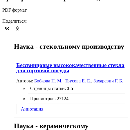
PDF формат
Поделиться:
Наука - стекольному производству
Бессвинцовые высококачественные стекла
для сортовой посуды
Авторы:
Бобкова Н. М.
,
Трусова Е. Е.
,
Захаревич Г. Б.
Страницы статьи:
3-5
Просмотров: 27124
Аннотация
Приведены данные по синтезу бессвинцовых
Наука - керамическому
стекол для сортовой посуды. Исследовали стекла
системы SiO
- SnO
- BaO - СаО - Na
O - К
O