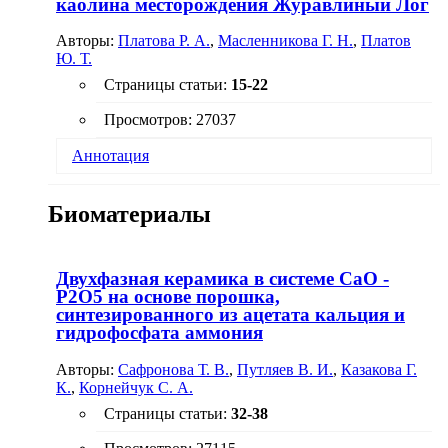
каолина месторождения Журавлиный Лог
кремнеземсодержащих материалов -
кристаллический кварц (кварцевый песок) и
Авторы:
Платова Р. А.
,
Масленникова Г. Н.
,
Платов
аморфный кремнезем (кремнегель) для
Ю. Т.
обеспечения требуемого комплекса свойств.
Страницы статьи:
15-22
Просмотров: 27037
Аннотация
Проанализированы причины низкой
Биоматериалы
эффективности снижения содержания железа в
составе каолина месторождения Журавлиный
Лог способом сухой классификации по
фракциям. Предложена технология
Двухфазная керамика в системе СаО -
биохимического способа обогащения каолина.
Р2О5 на основе порошка,
Изучены различные технологические режимы и
синтезированного из ацетата кальция и
условия обработки, способствующие редукции и
гидрофосфата аммония
удалению железа из состава каолина.
Авторы:
Сафронова Т. В.
,
Путляев В. И.
,
Казакова Г.
К.
,
Корнейчук С. А.
Страницы статьи:
32-38