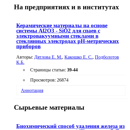
кобальта.
В композиции эмаль - благородный металл
На предприятиях и в институтах
образование общего диффузного слоя изучено
недостаточно. Использование методов вторичной
масс-спектроскопии, позволяющей определить
элементный состав соприкасающихся слоев, а
Керамические материалы на основе
также электронной микроскопии дало
системы Al2O3 - SiO2 для спаев с
возможность определить элементный состав
электровакуумными стеклами в
контактирующих слоев этих материалов.
стеклянных электродах рН-метрических
приборов
Авторы:
Дятлова Е. М.
,
Какошко Е. С.
,
Подболотов
К.Б.
Страницы статьи:
39-44
Просмотров: 26874
Аннотация
Приведены результаты исследования по
Сырьевые материалы
созданию керамических материалов
электроизоляционного назначения на основе
системы Al
O
- SiO
из керамических масс,
2
3
2
содержащих в качестве пластичного компонента
Биохимический способ удаления железа из
огнеупорную глину, а в качестве