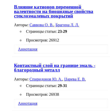
Влияние катионов переменной
валентности на биоцидные свойства
стеклоэмалевых покрытий
Авторы:
Саввова О. В.
,
Брагина Л. Л.
Страницы статьи:
23-29
Просмотров: 26912
Аннотация
Установлена перспективность применения
катионов металлов переменной валентности при
Контактный слой на границе эмаль -
получении биоцидных стеклоэмалевых
благородный металл
покрытий хозяйственно-бытового назначения.
Биоцидное действие стеклоэмалевых покрытий
Авторы:
Спиридонов Ю. А.
,
Царева Е. В.
по отношению к бактериям Escherichia coli,
Pseudomonas auroginosa и грибам Саndida albicans,
Страницы статьи:
29-31
Aspergillus niger определяется наличием в них
пигментов, содержащих селениды и сульфиды
Просмотров: 26938
кадмия. Фунгицидная активность провляется для
стеклоэмалевых покрытий, окрашенных
Аннотация
пигментами, содержащими бихроматы цинка и