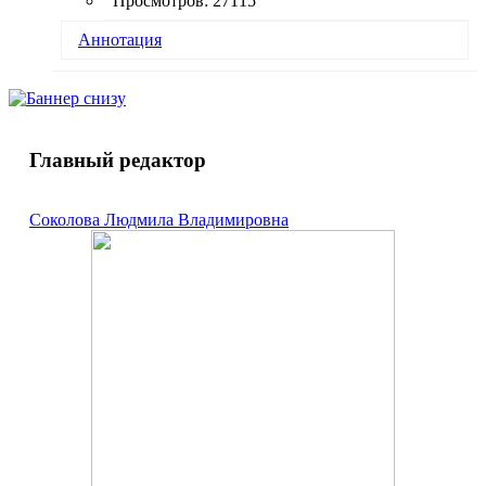
Просмотров: 27115
Аннотация
Двухфазная керамика, содержащая
гидроксиапатит Са
(РО
)
(ОН)
и β-
10
4
6
2
трикальцийфосфат β-Са
(РО
)
, получена из
3
4
2
однофазного нанокристаллического порошка
Главный редактор
фосфата кальция со структурой апатита,
синтезированного из водных растворов ацетата
кальция и гидрофосфата аммония при мольном
Соколова Людмила Владимировна
соотношении Са/Р = 1,5 без регулирования рН
при комнатной температуре. После обжига при
1100 °С материал содержал 75% β-Са
(РО
)
, а
3
4
2
размер зерен не превышал 600 нм. Предложено
рассматривать углерод, образующийся в
интервале 200-500 °С в результате карбонизации
адсорбированных частицами порошка
органических компонентов синтеза, в качестве
физического барьера, препятствующего
интенсивному массопереносу вплоть до 800 °С,
что способствует получению ультрадисперсной
керамики с размером зерен менее 1 мкм.