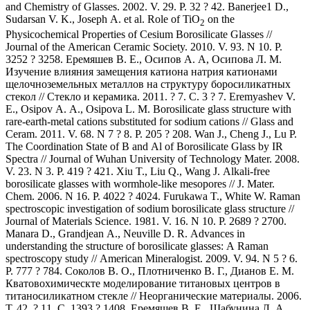
and Chemistry of Glasses. 2002. V. 29. P. 32 ? 42. Banerjee1 D.,
Sudarsan V. K., Joseph A. et al. Role of TiO
on the
2
Physicochemical Properties of Cesium Borosilicate Glasses //
Journal of the American Ceramic Society. 2010. V. 93. N 10. P.
3252 ? 3258. Еремяшев В. Е., Осипов А. А, Осипова Л. М.
Изучение влияния замещения катиона натрия катионами
щелочноземельных металлов на структуру боросиликатных
стекол // Стекло и керамика. 2011. ? 7. С. 3 ? 7. Eremyashev V.
E., Osipov A. A., Osipova L. M. Borosilicate glass structure with
rare-earth-metal cations substituted for sodium cations // Glass and
Ceram. 2011. V. 68. N 7 ? 8. P. 205 ? 208. Wan J., Cheng J., Lu P.
The Coordination State of B and Al of Borosilicate Glass by IR
Spectra // Journal of Wuhan University of Technology Mater. 2008.
V. 23. N 3. P. 419 ? 421. Xiu T., Liu Q., Wang J. Alkali-free
borosilicate glasses with wormhole-like mesopores // J. Mater.
Chem. 2006. N 16. P. 4022 ? 4024. Furukawa T., White W. Raman
spectroscopic investigation of sodium borosilicate glass structure //
Journal of Materials Science. 1981. V. 16. N 10. P. 2689 ? 2700.
Manara D., Grandjean A., Neuville D. R. Advances in
understanding the structure of borosilicate glasses: A Raman
spectroscopy study // American Mineralogist. 2009. V. 94. N 5 ? 6.
P. 777 ? 784. Соколов В. О., Плотниченко В. Г., Дианов Е. М.
Кватовохимическте моделирование титановых центров в
титаносиликатном стекле // Неорганические материалы. 2006.
Т. 42. ? 11. С. 1393 ? 1408. Еремяшев В. Е., Шабунина Л. А.,