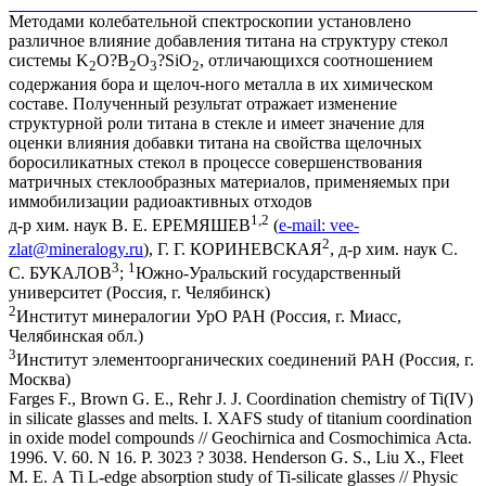
Методами колебательной спектроскопии установлено
различное влияние добавления титана на структуру стекол
системы K
O?B
O
?SiO
, отличающихся соотношением
2
2
3
2
содержания бора и щелоч-ного металла в их химическом
составе. Полученный результат отражает изменение
структурной роли титана в стекле и имеет значение для
оценки влияния добавки титана на свойства щелочных
боросиликатных стекол в процессе совершенствования
матричных стеклообразных материалов, применяемых при
иммобилизации радиоактивных отходов
1,2
д-р хим. наук В. Е. ЕРЕМЯШЕВ
(
e-mail:
vee-
2
zlat@mineralogy.ru
), Г. Г. КОРИНЕВСКАЯ
, д-р хим. наук С.
3
1
С. БУКАЛОВ
;
Южно-Уральский государственный
университет (Россия, г. Челябинск)
2
Институт минералогии УрО РАН (Россия, г. Миасс,
Челябинская обл.)
3
Институт элементоорганических соединений РАН (Россия, г.
Москва)
Farges F., Brown G. E., Rehr J. J. Coordination chemistry of Ti(IV)
in silicate glasses and melts. I. XAFS study of titanium coordination
in oxide model compounds // Geochirnica and Cosmochimica Acta.
1996. V. 60. N 16. P. 3023 ? 3038. Henderson G. S., Liu X., Fleet
M. E. A Ti L-edge absorption study of Ti-silicate glasses // Physic