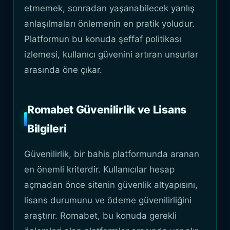
etmemek, sonradan yaşanabilecek yanlış
anlaşılmaları önlemenin en pratik yoludur.
Platformun bu konuda şeffaf politikası
izlemesi, kullanıcı güvenini artıran unsurlar
arasında öne çıkar.
Romabet Güvenilirlik ve Lisans
Bilgileri
Güvenilirlik, bir bahis platformunda aranan
en önemli kriterdir. Kullanıcılar hesap
açmadan önce sitenin güvenlik altyapısını,
lisans durumunu ve ödeme güvenilirliğini
araştırır. Romabet, bu konuda gerekli