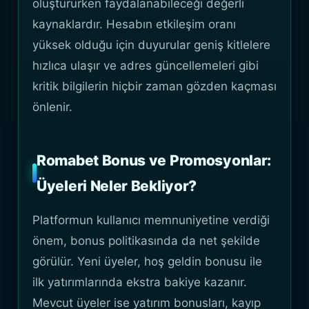
oluştururken faydalanabileceği değerli
kaynaklardır. Hesabın etkileşim oranı
yüksek olduğu için duyurular geniş kitlelere
hızlıca ulaşır ve adres güncellemeleri gibi
kritik bilgilerin hiçbir zaman gözden kaçması
önlenir.
Romabet Bonus ve Promosyonlar:
Üyeleri Neler Bekliyor?
Platformun kullanıcı memnuniyetine verdiği
önem, bonus politikasında da net şekilde
görülür. Yeni üyeler, hoş geldin bonusu ile
ilk yatırımlarında ekstra bakiye kazanır.
Mevcut üyeler ise yatırım bonusları, kayıp