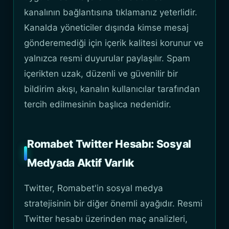
kanalının bağlantısına tıklamanız yeterlidir.
Kanalda yöneticiler dışında kimse mesaj
gönderemediği için içerik kalitesi korunur ve
yalnızca resmi duyurular paylaşılır. Spam
içerikten uzak, düzenli ve güvenilir bir
bildirim akışı, kanalın kullanıcılar tarafından
tercih edilmesinin başlıca nedenidir.
Romabet Twitter Hesabı: Sosyal
Medyada Aktif Varlık
Twitter, Romabet'in sosyal medya
stratejisinin bir diğer önemli ayağıdır. Resmi
Twitter hesabı üzerinden maç analizleri,