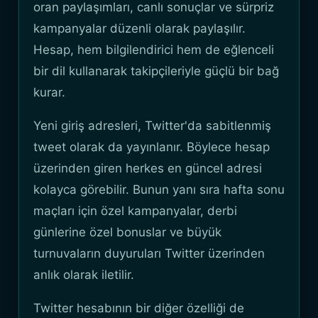
oran paylaşımları, canlı sonuçlar ve sürpriz
kampanyalar düzenli olarak paylaşılır.
Hesap, hem bilgilendirici hem de eğlenceli
bir dil kullanarak takipçileriyle güçlü bir bağ
kurar.
Yeni giriş adresleri, Twitter'da sabitlenmiş
tweet olarak da yayınlanır. Böylece hesap
üzerinden giren herkes en güncel adresi
kolayca görebilir. Bunun yanı sıra hafta sonu
maçları için özel kampanyalar, derbi
günlerine özel bonuslar ve büyük
turnuvaların duyuruları Twitter üzerinden
anlık olarak iletilir.
Twitter hesabının bir diğer özelliği de