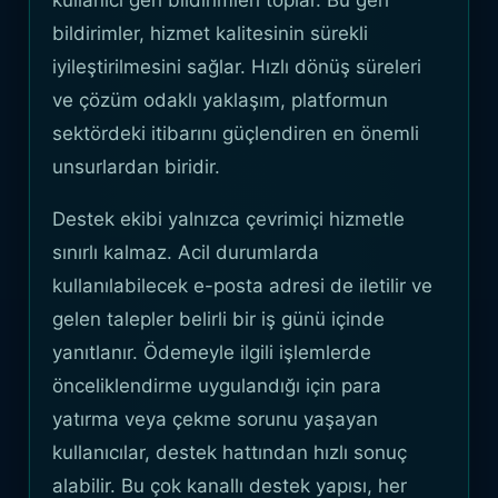
kullanıcı geri bildirimleri toplar. Bu geri
bildirimler, hizmet kalitesinin sürekli
iyileştirilmesini sağlar. Hızlı dönüş süreleri
ve çözüm odaklı yaklaşım, platformun
sektördeki itibarını güçlendiren en önemli
unsurlardan biridir.
Destek ekibi yalnızca çevrimiçi hizmetle
sınırlı kalmaz. Acil durumlarda
kullanılabilecek e-posta adresi de iletilir ve
gelen talepler belirli bir iş günü içinde
yanıtlanır. Ödemeyle ilgili işlemlerde
önceliklendirme uygulandığı için para
yatırma veya çekme sorunu yaşayan
kullanıcılar, destek hattından hızlı sonuç
alabilir. Bu çok kanallı destek yapısı, her