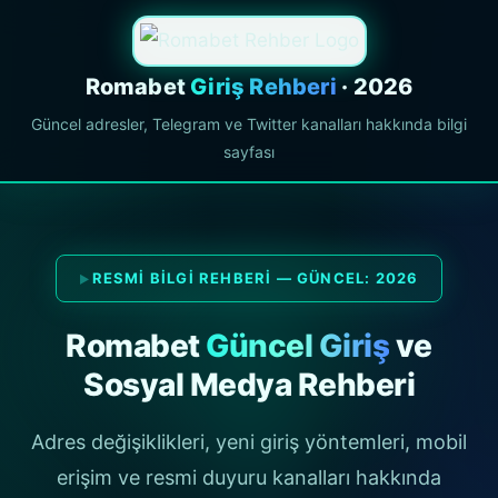
Romabet
Giriş Rehberi
· 2026
Güncel adresler, Telegram ve Twitter kanalları hakkında bilgi
sayfası
RESMI BILGI REHBERI — GÜNCEL: 2026
Romabet
Güncel Giriş
ve
Sosyal Medya Rehberi
Adres değişiklikleri, yeni giriş yöntemleri, mobil
erişim ve resmi duyuru kanalları hakkında