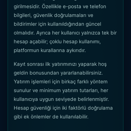
girilmesidir. Özellikle e-posta ve telefon
bilgileri, güvenlik doğrulamaları ve
bildirimler için kullanıldığından güncel
olmalıdır. Ayrıca her kullanıcı yalnızca tek bir
hesap açabilir; çoklu hesap kullanımı,
platformun kurallarına aykırıdır.
Kayıt sonrası ilk yatırımınızı yaparak hoş
geldin bonusundan yararlanabilirsiniz.
Yatırım işlemleri için birkaç farklı yöntem
sunulur ve minimum yatırım tutarları, her
kullanıcıya uygun seviyede belirlenmiştir.
Hesap güvenliği için iki faktörlü doğrulama
gibi ek önlemler de kullanılabilir.