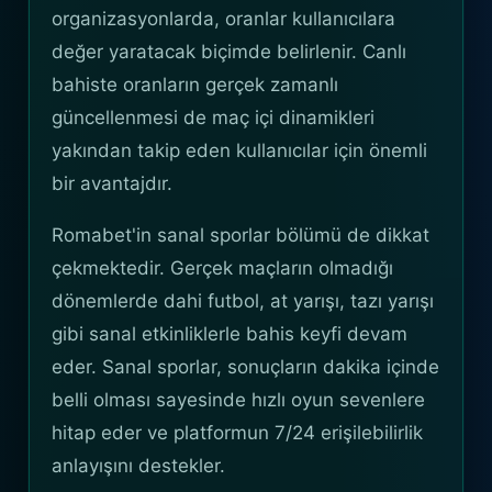
organizasyonlarda, oranlar kullanıcılara
değer yaratacak biçimde belirlenir. Canlı
bahiste oranların gerçek zamanlı
güncellenmesi de maç içi dinamikleri
yakından takip eden kullanıcılar için önemli
bir avantajdır.
Romabet'in sanal sporlar bölümü de dikkat
çekmektedir. Gerçek maçların olmadığı
dönemlerde dahi futbol, at yarışı, tazı yarışı
gibi sanal etkinliklerle bahis keyfi devam
eder. Sanal sporlar, sonuçların dakika içinde
belli olması sayesinde hızlı oyun sevenlere
hitap eder ve platformun 7/24 erişilebilirlik
anlayışını destekler.