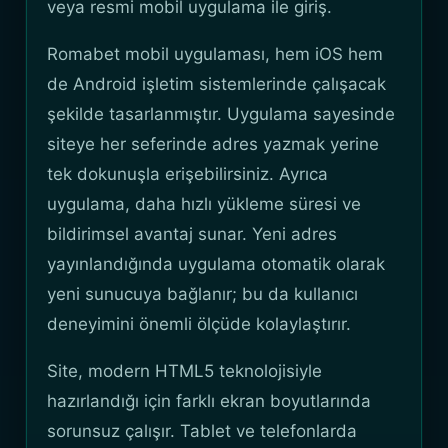
veya resmi mobil uygulama ile giriş.
Romabet mobil uygulaması, hem iOS hem
de Android işletim sistemlerinde çalışacak
şekilde tasarlanmıştır. Uygulama sayesinde
siteye her seferinde adres yazmak yerine
tek dokunuşla erişebilirsiniz. Ayrıca
uygulama, daha hızlı yükleme süresi ve
bildirimsel avantaj sunar. Yeni adres
yayınlandığında uygulama otomatik olarak
yeni sunucuya bağlanır; bu da kullanıcı
deneyimini önemli ölçüde kolaylaştırır.
Site, modern HTML5 teknolojisiyle
hazırlandığı için farklı ekran boyutlarında
sorunsuz çalışır. Tablet ve telefonlarda