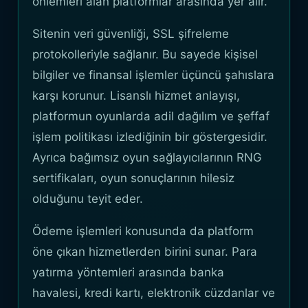
önlemleri alan platformlar arasında yer alır.
Sitenin veri güvenliği, SSL şifreleme
protokolleriyle sağlanır. Bu sayede kişisel
bilgiler ve finansal işlemler üçüncü şahıslara
karşı korunur. Lisanslı hizmet anlayışı,
platformun oyunlarda adil dağılım ve şeffaf
işlem politikası izlediğinin bir göstergesidir.
Ayrıca bağımsız oyun sağlayıcılarının RNG
sertifikaları, oyun sonuçlarının hilesiz
olduğunu teyit eder.
Ödeme işlemleri konusunda da platform
öne çıkan hizmetlerden birini sunar. Para
yatırma yöntemleri arasında banka
havalesi, kredi kartı, elektronik cüzdanlar ve