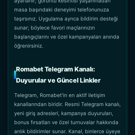
ayarlanır; görüntü kesintisi yaşanmadan
masa başındaki deneyimi telefonunuza
taşırsınız. Uygulama ayrıca bildirim desteği
sunar; böylece favori maçlarınızın
başlangıçlarını ve özel kampanyaları anında
öğrenirsiniz.
Romabet Telegram Kanalı:
Duyurular ve Güncel Linkler
Telegram, Romabet'in en aktif iletişim
kanallarından biridir. Resmi Telegram kanalı,
yeni giriş adresleri, kampanya duyuruları,
bonus fırsatları ve özel turnuvalar hakkında
anlık bildirimler sunar. Kanal, binlerce üyeye