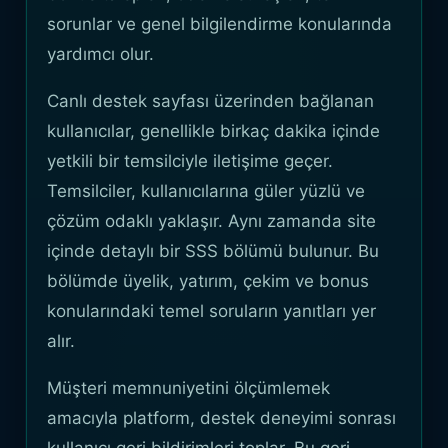
sorunlar ve genel bilgilendirme konularında
yardımcı olur.
Canlı destek sayfası üzerinden bağlanan
kullanıcılar, genellikle birkaç dakika içinde
yetkili bir temsilciyle iletişime geçer.
Temsilciler, kullanıcılarına güler yüzlü ve
çözüm odaklı yaklaşır. Aynı zamanda site
içinde detaylı bir SSS bölümü bulunur. Bu
bölümde üyelik, yatırım, çekim ve bonus
konularındaki temel soruların yanıtları yer
alır.
Müşteri memnuniyetini ölçümlemek
amacıyla platform, destek deneyimi sonrası