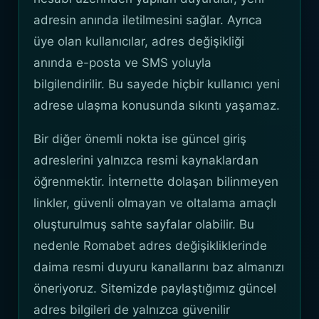
adresin anında iletilmesini sağlar. Ayrıca
üye olan kullanıcılar, adres değişikliği
anında e-posta ve SMS yoluyla
bilgilendirilir. Bu sayede hiçbir kullanıcı yeni
adrese ulaşma konusunda sıkıntı yaşamaz.
Bir diğer önemli nokta ise güncel giriş
adreslerini yalnızca resmi kaynaklardan
öğrenmektir. İnternette dolaşan bilinmeyen
linkler, güvenli olmayan ve oltalama amaçlı
oluşturulmuş sahte sayfalar olabilir. Bu
nedenle Romabet adres değişikliklerinde
daima resmi duyuru kanallarını baz almanızı
öneriyoruz. Sitemizde paylaştığımız güncel
adres bilgileri de yalnızca güvenilir