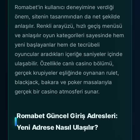
Romabet'in kullanıcı deneyimine verdiği
önem, sitenin tasarımından da net şekilde
anlaşılır. Renkli arayüzü, hızlı geçiş menüsü
ve anlaşılır oyun kategorileri sayesinde hem
yeni başlayanlar hem de tecrübeli
oyuncular aradıkları içeriğe saniyeler içinde
ulaşabilir. Özellikle canlı casino bölümü,
gerçek krupiyeler eşliğinde oynanan rulet,
blackjack, bakara ve poker masalarıyla
gerçek bir casino atmosferi sunar.
Romabet Güncel Giriş Adresleri:
Yeni Adrese Nasıl Ulaşılır?