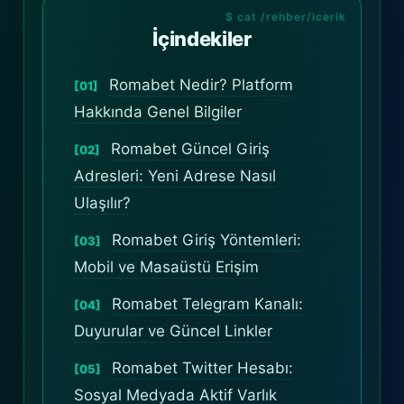
İçindekiler
Romabet Nedir? Platform
Hakkında Genel Bilgiler
Romabet Güncel Giriş
Adresleri: Yeni Adrese Nasıl
Ulaşılır?
Romabet Giriş Yöntemleri:
Mobil ve Masaüstü Erişim
Romabet Telegram Kanalı:
Duyurular ve Güncel Linkler
Romabet Twitter Hesabı:
Sosyal Medyada Aktif Varlık