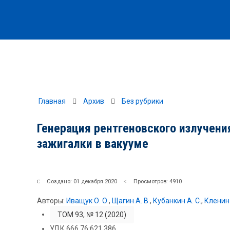
Главная
Архив
Без рубрики
Генерация рентгеновского излучени
зажигалки в вакууме
Создано: 01 декабря 2020
Просмотров: 4910
Авторы:
Иващук О. О.
,
Щагин А. В.
,
Кубанкин А. С.
,
Кленин 
ТОМ 93, № 12 (2020)
УДК 666.76:621.386