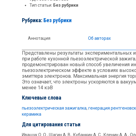
Тип статьи:
Без рубрики
Рубрика:
Без рубрики
Аннотация
Об авторах
Представлены результаты экспериментальных ис
при работе кухонной пьезоэлектрической зажиг
продемонстрирован новый способ увеличения ин
пьезоэлектрическом эффекте в условиях высоко
эмиттера электронов. Максимальная энергия торм
Это означает, что электроны ускоряются в вакуу
менее 14 кэВ
Ключевые слова
пьезоэлектрическая зажигалка
,
генерация рентгеновск
керамика
Для цитирования статьи
Иващук О. О., Щагин А. В., Кубанкин А. С., Кленин А. А., Ол