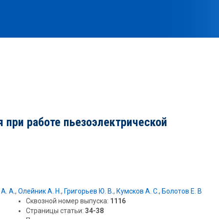
я при работе пьезоэлектрической
А. А.
,
Олейник А. Н.
,
Григорьев Ю. В.
,
Кумсков А. С.
,
Болотов Е. В
Сквозной номер выпуска:
1116
Страницы статьи:
34-38