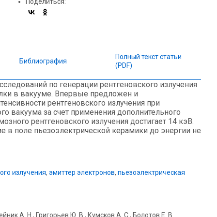
Поделиться:
Полный текст статьи
Библиография
(PDF)
следований по генерации рентгеновского излучения
алки в вакууме. Впервые предложен и
тенсивности рентгеновского излучения при
го вакуума за счет применения дополнительного
озного рентгеновского излучения достигает 14 кэВ.
ме в поле пьезоэлектрической керамики до энергии не
ого излучения
,
эмиттер электронов
,
пьезоэлектрическая
ейник А. Н., Григорьев Ю. В., Кумсков А. С., Болотов Е. В