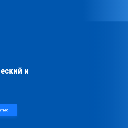
еский и
атью