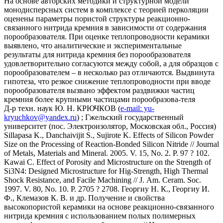
На основе авторских методики и структурной модели
монодисперсных систем в комплексе с теорией перколяции
оценены параметры пористой структуры реакционно-
связанного нитрида кремния в зависимости от содержания
порообразователя. При оценке теплопроводности керамики
выявлено, что аналитические и экспериментальные
результаты для нитрида кремния без порообразователя
удовлетворительно согласуются между собой, а для образцов с
порообразователем – в несколько раз отличаются. Выдвинута
гипотеза, что резкое снижение теплопроводности при вводе
порообразователя вызвано эффектом раздвижки частиц
кремния более крупными частицами порообразова-теля
Д-р техн. наук Ю. Н. КРЮЧКОВ (
e-mail: yu-
kryuchkov@yandex.ru
) ; Гжельский государственный
университет (пос. Электроизолятор, Московская обл., Россия)
Sillapasa K., Danchaivijit S., Sujirote K. Effects of Silicon Powder
Size on the Processing of Reaction-Bonded Silicon Nitride // Journal
of Metals, Materials and Mineral. 2005. V. 15, No. 2. P. 97 ? 102.
Kawai С. Effect of Porosity and Microstructure on the Strength of
Si3N4: Designed Microstructure for Hig-Strength, High Thermal
Shock Resistance, and Facile Machining // J. Am. Ceram. Soc.
1997. V. 80, No. 10. P. 2705 ? 2708. Георгиу Н. К., Георгиу И.
Ф., Клемазов К. В. и др. Получение и свойства
высокопористой керамики на основе реакционно-связанного
нитрида кремния с использованием полых полимерных