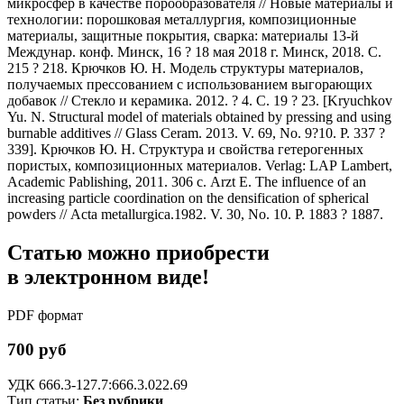
микросфер в качестве порообразователя // Новые материалы и
технологии: порошковая металлургия, композиционные
материалы, защитные покрытия, сварка: материалы 13-й
Междунар. конф. Минск, 16 ? 18 мая 2018 г. Минск, 2018. С.
215 ? 218. Крючков Ю. Н. Модель структуры материалов,
получаемых прессованием с использованием выгорающих
добавок // Стекло и керамика. 2012. ? 4. С. 19 ? 23. [Kryuchkov
Yu. N. Structural model of materials obtained by pressing and using
burnable additives // Glass Ceram. 2013. V. 69, No. 9?10. P. 337 ?
339]. Крючков Ю. Н. Структура и свойства гетерогенных
пористых, композиционных материалов. Verlag: LAP Lambert,
Academic Pablishing, 2011. 306 с. Arzt E. The influence of an
increasing particle coordination on the densification of spherical
powders // Acta metallurgica.1982. V. 30, No. 10. P. 1883 ? 1887.
Статью можно приобрести
в электронном виде!
PDF формат
700 руб
УДК 666.3-127.7:666.3.022.69
Тип статьи:
Без рубрики