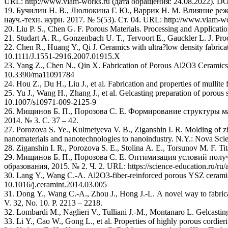
URL: http://www.viam-works.ru (дата обращения: 24.08.2022). DO
19. Бучилин Н. В., Люлюкина Г. Ю., Варрик Н. М. Влияние реж
науч.-техн. журн. 2017. № 5(53). Ст. 04. URL: http://www.viam-w
20. Liu P. S., Chen G. F. Porous Materials. Processing and Appli
21. Studart A. R., Gonzenbach U. T., Tervoort E., Gauckler L. J. Pr
22. Chen R., Huang Y., Qi J. Ceramics with ultra?low density fabrica
10.1111/J.1551-2916.2007.01915.X
23. Yang Z., Chen N., Qin X. Fabrication of Porous Al2O3 Ceramics 
10.3390/ma11091784
24. Hou Z., Du H., Liu J., et al. Fabrication and properties of mullit
25. Yu J., Wang H., Zhang J., et al. Gelcasting preparation of porous
10.1007/s10971-009-2125-9
26. Мищинов Б. П., Порозова С. Е. Формирование структуры м
2014. № 3. С. 37 – 42.
27. Porozova S. Ye., Kulmetyeva V. B., Ziganshin I. R. Molding of zi
nanomaterials and nanotechnologies to nanoindustry. N.Y.: Nova Scie
28. Ziganshin I. R., Porozova S. E., Stolina A. E., Torsunov M. F. Ti
29. Мищинов Б. П., Порозова С. Е. Оптимизация условий пол
образования, 2015. № 2. Ч. 2. URL: https://science-education.ru/ru
30. Lang Y., Wang C.-A. Al2O3-fiber-reinforced porous YSZ ceramics 
10.1016/j.ceramint.2014.03.005
31. Dong Y., Wang C.-A., Zhou J., Hong J.-L. A novel way to fabricate highly porous fibrous YSZ ceramics with improved thermal and mechanical properties // Journal of the European Ceramic Society. 2012.
V. 32, No. 10. P. 2213 – 2218.
32. Lombardi M., Naglieri V., Tulliani J.-M., Montanaro L. Gelcasting
33. Li Y., Cao W., Gong L., et al. Properties of highly porous cordier