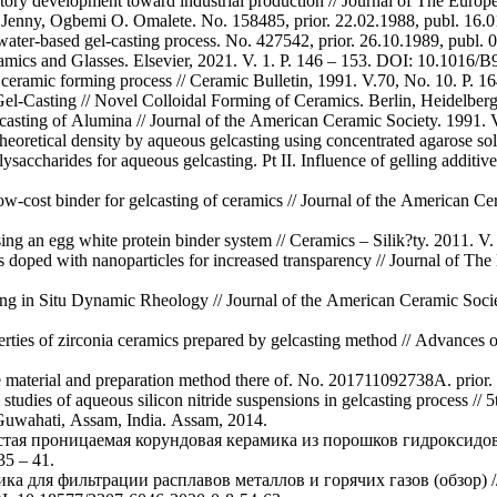
ory development toward industrial production // Journal of The Europe
Jenny, Ogbemi O. Omalete. No. 158485, prior. 22.02.1988, publ. 16.0
ter-based gel-casting process. No. 427542, prior. 26.10.1989, publ. 0
eramics and Glasses. Elsevier, 2021. V. 1. P. 146 – 153. DOI: 10.1016
ceramic forming process // Ceramic Bulletin, 1991. V.70, No. 10. Р. 1
l-Casting // Novel Colloidal Forming of Ceramics. Berlin, Heidelber
sting of Alumina // Journal of the American Ceramic Society. 1991. V.
eoretical density by aqueous gelcasting using concentrated agarose solu
accharides for aqueous gelcasting. Pt II. Influence of gelling additives
ow-cost binder for gelcasting of ceramics // Journal of the American C
ng an egg white protein binder system // Ceramics – Silik?ty. 2011. V. 
 doped with nanoparticles for increased transparency // Journal of Th
ng in Situ Dynamic Rheology // Journal of the American Ceramic Societ
perties of zirconia ceramics prepared by gelcasting method // Advances 
material and preparation method there of. No. 201711092738A. prior. 
udies of aqueous silicon nitride suspensions in gelcasting process // 
uwahati, Assam, India. Assam, 2014.
истая проницаемая корундовая керамика из порошков гидроксидо
5 – 41.
ика для фильтрации расплавов металлов и горячих газов (обзор) //