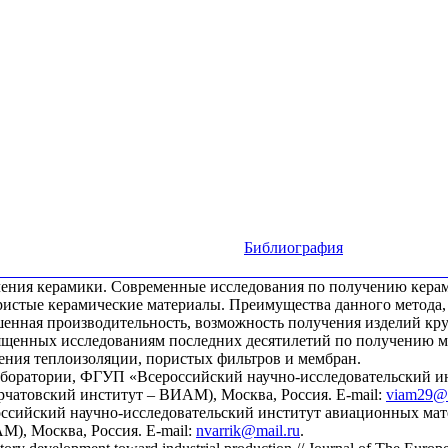
Библиография
учения керамики. Современные исследования по получению кера
истые керамические материалы. Преимущества данного метода, 
енная производительность, возможность получения изделий кр
ященных исследованиям последних десятилетий по получению ме
ления теплоизоляции, пористых фильтров и мембран.
 лаборатории, ФГУП «Всероссийский научно-исследовательский 
чатовский институт – ВИАМ), Москва, Россия. E-mail:
viam29@m
сийский научно-исследовательский институт авиационных мате
), Москва, Россия. E-mail:
nvarrik@mail.ru
.