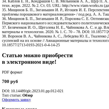
34. Каблов Е. Н., Кондрашов С. В. Мельников А. А., Щур П. А
техн. журн. 2022. № 2. Ст. 03. URL: http://www.viam-works.ru (
35. Мищинов Б. П., Зиганьшин И. Р., Игошев И. Е. Перспектив
проблемы порошкового материаловедения» / под ред. А. А. Та
36. Мищинов Б. П., Зиганьшин И. Р., Порозова С. Е. Оптимиза
Пермского национального исследовательского политехнического 
37. Беляченков И. О., Щеголева Н. Е., Чайникова А. С. и др
материалы и технологии. 2020. № 1. С. 70 – 78. DOI: 10.18577/
38. Воронов В. А., Чайникова А. С., Лебедева Ю. Е., Ткаленк
суспензий на их основе // Авиационные материалы и технологии: 
10.18577/2713-0193-2021-0-4-14-25
Статью можно приобрести
в электронном виде!
PDF формат
700 руб
DOI: 10.14489/glc.2023.01.pp.012-021
Тип статьи:
Обзор
Оформить заявку