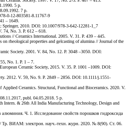
an Ceramic Society. 1997. V. 17, No. 2-3. Р. 407 – 413.
1.1990. 5 p.
8.09.1992. 7 p.
/B978-0-12-803581-8.11767-9
641 – 1649.
g: Springer, 2010. DOI: 10.1007/978-3-642-12281-1_7
 74, No. 3. Р. 612 – 618.
tions // Ceramics International. 2005. V. 31. P. 439 – 445.
 on rheological properties and gelcasting of alumina // Journal of the
eramic Society. 2001. V. 84, No. 12. Р. 3048 –3050. DOI:
55, No. 1. Р. 1 – 7.
e European Ceramic Society, 2015. V. 35. P. 1001 –1009. DOI:
y. 2012. V. 59, No. 9. P. 2849 – 2856. DOI: 10.1111/j.1551-
of Applied Ceramics. Structural, Functional and Bioceramics. 2020. V.
08.11.2017, publ. 04.05.2018. 5 p.
5th Intern. & 26th All India Manufacturing Technology, Design and
в алюминия. Ч. 1. Исследование свойств порошков гидроксида
 Тр. ВИАМ: электрон. науч.-техн. журн. 2020. № 8(90). Ст. 06.