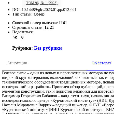
ТОМ 96, № 1 (2023)
DOI: 10.14489/glc.2023.01.pp.012-021
Тип статьи:
Обзор
Сквозной номер выпуска:
1141
Страницы статьи:
12-21
Поделиться:
Рубрика:
Без рубрики
Аннотация
Об авторах
Гелевое литье – один из новых и перспективных методов пол
широкий круг материалов, включающий как плотные, так и пор
технологического оборудования традиционных методов, повыш
исследований и разработок. Приведен обзор публикаций, посв
элементов конструкций, так и пористой керамики для изготов
Владимир Георгиевич Бабашов – канд. техн. наук, начальник
исследовательского центра «Курчатовский институт» (НИЦ Кур
Наталья Мироновна Варрик – ведущий инженер, ФГУП «Всерос
«Курчатовский институт» (НИЦ Курчатовский институт – ВИАМ