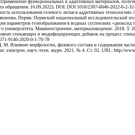
. Применение функциональных и адаптивных материалов, получен
дата обращения: 16.09.2022). DOI: DOI 1018/2307-6046-2022-0-2-32
ность использования гелевого литья в аддитивных технологиях /
шкинова, Пермь: Пермский национальный исследовательский поли
ция параметров гелеобразования в водных суспензиях «диоксид 
университета. Машиностроение, материаловедение. 2018. Т. 20, 
. Влияние спекающих и модифицирующих добавок на процесс спе
2071-9140-2020-0-1-70-78
о Д. М. Влияние морфологии, фазового состава и содержания час
электрон. науч.-техн. журн. 2021. № 4. Ст. 02. URL: http://www.j