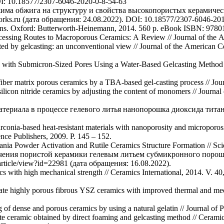
I: 10.18577/2307-6046-2020-0-8-54-63
има обжига на структуру и свойства высокопористых керамическ
orks.ru (дата обращения: 24.08.2022). DOI: 10.18577/2307-6046-201
cations. Oxford: Butterworth-Heinemann, 2014. 560 p. eBook ISBN: 9
ocessing Routes to Macroporous Ceramics: A Review // Journal of the A
ted by gelcasting: an unconventional view // Journal of the American 
with Submicron-Sized Pores Using a Water-Based Gelcasting Method // 
e fiber matrix porous ceramics by a TBA-based gel-casting process // Jo
 silicon nitride ceramics by adjusting the content of monomers // Journ
атериала в процессе гелевого литья нанопорошка диоксида тит
rconia-based heat-resistant materials with nanoporosity and microporo
nce Publishers, 2009. P. 145 – 152.
tania Powder Activation and Rutile Ceramics Structure Formation // Scie
учения пористой керамики гелевым литьем субмикронного порош
/article/view?id=22981 (дата обращения: 16.08.2022).
with high mechanical strength // Ceramics International, 2014. V. 40
 of dense and porous ceramics by using a natural gelatin // Journal of 
ite ceramic obtained by direct foaming and gelcasting method // Ceramics