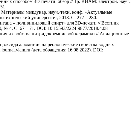
ных способом 3D-печати: обзор // Тр. ВИАМ: электрон. науч.-
-51
/ Материалы междунар. науч.-техн. конф. «Актуальные
технический университет, 2018. С. 277 – 280.
титана – поливиниловый спирт» для 3D-печати // Вестник
№ 4. С. 67 – 71. DOI: 10.15593/2224-9877/2018.4.08
кания и свойства нитридокремниевой керамики // Авиационные
тиц оксида алюминия на реологические свойства водных
ournal.viam.ru (дата обращения: 16.08.2022). DOI: