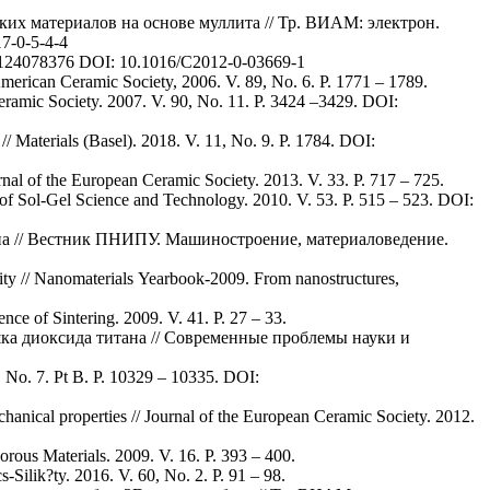
их материалов на основе муллита // Тр. ВИАМ: электрон.
7-0-5-4-4
780124078376 DOI: 10.1016/C2012-0-03669-1
merican Ceramic Society, 2006. V. 89, No. 6. P. 1771 – 1789.
Ceramic Society. 2007. V. 90, No. 11. P. 3424 –3429. DOI:
Materials (Basel). 2018. V. 11, No. 9. P. 1784. DOI:
urnal of the European Ceramic Society. 2013. V. 33. P. 717 – 725.
al of Sol-Gel Science and Technology. 2010. V. 53. P. 515 – 523. DOI:
ана // Вестник ПНИПУ. Машиностроение, материаловедение.
sity // Nanomaterials Yearbook-2009. From nanostructures,
nce of Sintering. 2009. V. 41. P. 27 – 33.
ка диоксида титана // Современные проблемы науки и
, No. 7. Pt B. P. 10329 – 10335. DOI:
Porous Materials. 2009. V. 16. P. 393 – 400.
-Silik?ty. 2016. V. 60, No. 2. Р. 91 – 98.