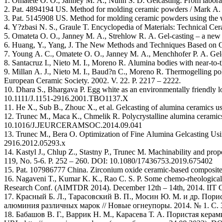
1. Omatete O. O., Janney M. A., Nunn S. D. Gelcasting: From laborat
2. Pat. 4894194 US. Method for molding ceramic powders / Mark A. 
3. Pat. 5145908 US. Method for molding ceramic powders using the wa
4. Y?zbasi N. S., Graule T. Encyclopedia of Materials: Technical C
5. Omateta O. O., Janney M. A., Strehlow R. A. Gel-casting – a new 
6. Huang, Y., Yang, J. The New Methods and Techniques Based on Ge
7. Young A. C., Omatete O. O., Janney M. A., Menchhofer P. A. Gelca
8. Santacruz I., Nieto M. I., Moreno R. Alumina bodies with near-to-th
9. Millan A. J., Nieto M. I., Baud?n C., Moreno R. Thermogelling polys
European Ceramic Society. 2002. V. 22. P. 2217 – 2222.
10. Dhara S., Bhargava P. Egg white as an environmentally friendly l
10.1111/J.1151-2916.2001.TBO1137.X
11. He X., Sub B., Zhouc X., et al. Gelcasting of alumina ceramics usi
12. Trunec M., Maca K., Chmelik R. Polycrystalline alumina ceramics
10.1016/J.JEURCERAMSOC.2014.09.041
13. Trunec M., Bera O. Optimization of Fine Alumina Gelcasting Usi
2916.2012.05293.x
14. Kastyl J., Chlup Z., Stastny P., Trunec M. Machinability and pro
119, No. 5-6. Р. 252 – 260. DOI: 10.1080/17436753.2019.675402
15. Pat. 107986777 China. Zirconium oxide ceramic-based composite 
16. Nagaveni T., Kumar K. K., Rao C. S. P. Some chemo-rheological st
Research Conf. (AIMTDR 2014). December 12th – 14th, 2014. IIT G
17. Красный Б. Л., Тарасовский В. П., Мосин Ю. М. и др. Пор
алюминия различных марок // Новые огнеупоры. 2014. № 1. С. 3
18. Бабашов В. Г., Варрик Н. М., Карасева Т. А. Пористая керам