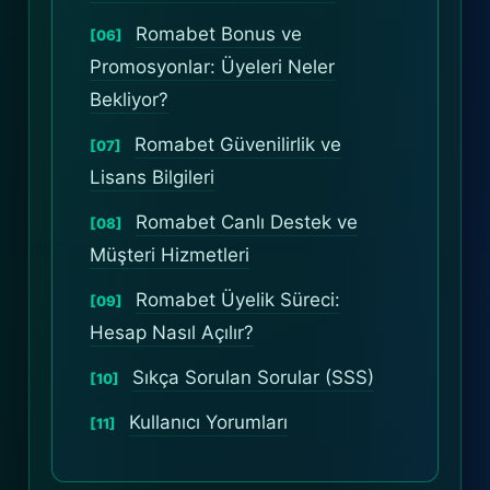
Romabet Bonus ve
Promosyonlar: Üyeleri Neler
Bekliyor?
Romabet Güvenilirlik ve
Lisans Bilgileri
Romabet Canlı Destek ve
Müşteri Hizmetleri
Romabet Üyelik Süreci:
Hesap Nasıl Açılır?
Sıkça Sorulan Sorular (SSS)
Kullanıcı Yorumları