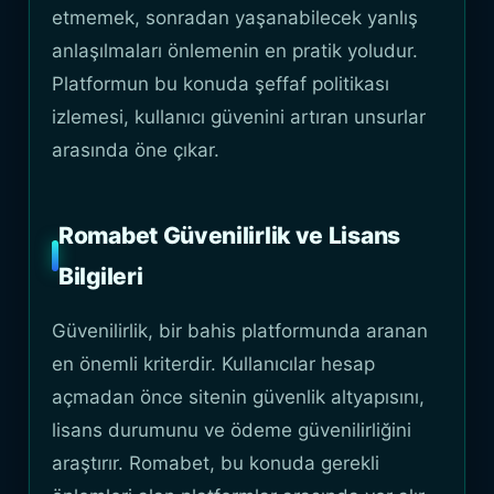
etmemek, sonradan yaşanabilecek yanlış
anlaşılmaları önlemenin en pratik yoludur.
Platformun bu konuda şeffaf politikası
izlemesi, kullanıcı güvenini artıran unsurlar
arasında öne çıkar.
Romabet Güvenilirlik ve Lisans
Bilgileri
Güvenilirlik, bir bahis platformunda aranan
en önemli kriterdir. Kullanıcılar hesap
açmadan önce sitenin güvenlik altyapısını,
lisans durumunu ve ödeme güvenilirliğini
araştırır. Romabet, bu konuda gerekli