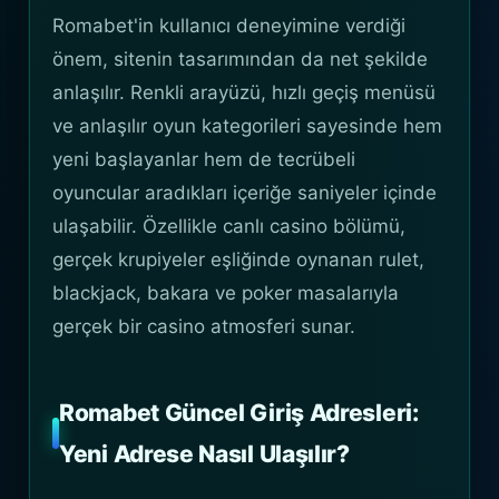
Romabet'in kullanıcı deneyimine verdiği
önem, sitenin tasarımından da net şekilde
anlaşılır. Renkli arayüzü, hızlı geçiş menüsü
ve anlaşılır oyun kategorileri sayesinde hem
yeni başlayanlar hem de tecrübeli
oyuncular aradıkları içeriğe saniyeler içinde
ulaşabilir. Özellikle canlı casino bölümü,
gerçek krupiyeler eşliğinde oynanan rulet,
blackjack, bakara ve poker masalarıyla
gerçek bir casino atmosferi sunar.
Romabet Güncel Giriş Adresleri:
Yeni Adrese Nasıl Ulaşılır?