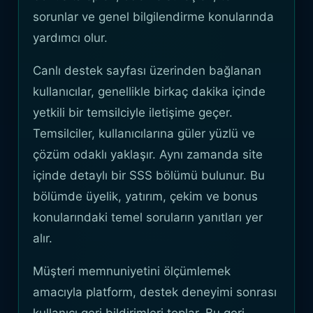
sorunlar ve genel bilgilendirme konularında
yardımcı olur.
Canlı destek sayfası üzerinden bağlanan
kullanıcılar, genellikle birkaç dakika içinde
yetkili bir temsilciyle iletişime geçer.
Temsilciler, kullanıcılarına güler yüzlü ve
çözüm odaklı yaklaşır. Aynı zamanda site
içinde detaylı bir SSS bölümü bulunur. Bu
bölümde üyelik, yatırım, çekim ve bonus
konularındaki temel soruların yanıtları yer
alır.
Müşteri memnuniyetini ölçümlemek
amacıyla platform, destek deneyimi sonrası