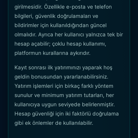
girilmesidir. Özellikle e-posta ve telefon
bilgileri, güvenlik doğrulamaları ve
bildirimler için kullanıldığından güncel
olmalıdır. Ayrıca her kullanıcı yalnızca tek bir
hesap açabilir; çoklu hesap kullanımı,
platformun kurallarına aykırıdır.
Kayıt sonrası ilk yatırımınızı yaparak hoş
geldin bonusundan yararlanabilirsiniz.
Yatırım işlemleri için birkaç farklı yöntem
sunulur ve minimum yatırım tutarları, her
kullanıcıya uygun seviyede belirlenmiştir.
Hesap güvenliği için iki faktörlü doğrulama
gibi ek önlemler de kullanılabilir.