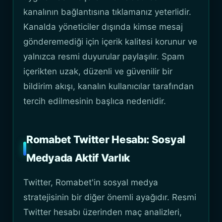
kanalının bağlantısına tıklamanız yeterlidir.
Kanalda yöneticiler dışında kimse mesaj
gönderemediği için içerik kalitesi korunur ve
yalnızca resmi duyurular paylaşılır. Spam
içerikten uzak, düzenli ve güvenilir bir
bildirim akışı, kanalın kullanıcılar tarafından
tercih edilmesinin başlıca nedenidir.
Romabet Twitter Hesabı: Sosyal
Medyada Aktif Varlık
Twitter, Romabet'in sosyal medya
stratejisinin bir diğer önemli ayağıdır. Resmi
Twitter hesabı üzerinden maç analizleri,