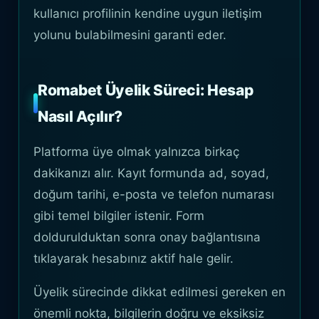
kullanıcı profilinin kendine uygun iletişim
yolunu bulabilmesini garanti eder.
Romabet Üyelik Süreci: Hesap
Nasıl Açılır?
Platforma üye olmak yalnızca birkaç
dakikanızı alır. Kayıt formunda ad, soyad,
doğum tarihi, e-posta ve telefon numarası
gibi temel bilgiler istenir. Form
doldurulduktan sonra onay bağlantısına
tıklayarak hesabınız aktif hale gelir.
Üyelik sürecinde dikkat edilmesi gereken en
önemli nokta, bilgilerin doğru ve eksiksiz