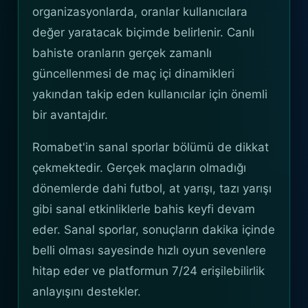
organizasyonlarda, oranlar kullanıcılara
değer yaratacak biçimde belirlenir. Canlı
bahiste oranların gerçek zamanlı
güncellenmesi de maç içi dinamikleri
yakından takip eden kullanıcılar için önemli
bir avantajdır.
Romabet'in sanal sporlar bölümü de dikkat
çekmektedir. Gerçek maçların olmadığı
dönemlerde dahi futbol, at yarışı, tazı yarışı
gibi sanal etkinliklerle bahis keyfi devam
eder. Sanal sporlar, sonuçların dakika içinde
belli olması sayesinde hızlı oyun sevenlere
hitap eder ve platformun 7/24 erişilebilirlik
anlayışını destekler.