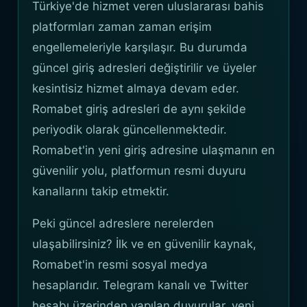
Türkiye'de hizmet veren uluslararası bahis
platformları zaman zaman erişim
engellemeleriyle karşılaşır. Bu durumda
güncel giriş adresleri değiştirilir ve üyeler
kesintisiz hizmet almaya devam eder.
Romabet giriş adresleri de aynı şekilde
periyodik olarak güncellenmektedir.
Romabet'in yeni giriş adresine ulaşmanın en
güvenilir yolu, platformun resmi duyuru
kanallarını takip etmektir.
Peki güncel adreslere nerelerden
ulaşabilirsiniz? İlk ve en güvenilir kaynak,
Romabet'in resmi sosyal medya
hesaplarıdır. Telegram kanalı ve Twitter
hesabı üzerinden yapılan duyurular, yeni