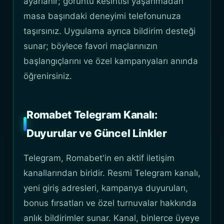
ayarlanır; görüntü kesintisi yaşanmadan
masa başındaki deneyimi telefonunuza
taşırsınız. Uygulama ayrıca bildirim desteği
sunar; böylece favori maçlarınızın
başlangıçlarını ve özel kampanyaları anında
öğrenirsiniz.
Romabet Telegram Kanalı:
Duyurular ve Güncel Linkler
Telegram, Romabet'in en aktif iletişim
kanallarından biridir. Resmi Telegram kanalı,
yeni giriş adresleri, kampanya duyuruları,
bonus fırsatları ve özel turnuvalar hakkında
anlık bildirimler sunar. Kanal, binlerce üyeye