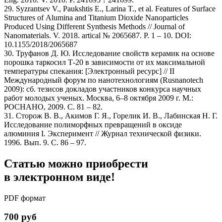
29. Syzrantsev V., Paukshtis E., Larina T., et al. Features of Surface
Structures of Alumina and Titanium Dioxide Nanoparticles
Produced Using Different Synthesis Methods // Journal of
Nanomaterials. V. 2018. artical № 2065687. P. 1 – 10. DOI:
10.1155/2018/2065687
30. Труфанов Д. Ю. Исследование свойств керамик на основе
порошка таркосил Т-20 в зависимости от их максимальной
температуры спекания: [Электронный ресурс] // II
Международный форум по нанотехнологиям (Rusnanotech
2009): cб. тезисов докладов участников конкурса научных
работ молодых ученых. Москва, 6–8 октября 2009 г. М.:
РОСНАНО, 2009. С. 81 – 82.
31. Сторож В. В., Акимов Г. Я., Горелик И. В., Лабинская Н. Г.
Исследование полиморфных превращений в оксиде
алюминия I. Эксперимент // Журнал технической физики.
1996. Вып. 9. С. 86 – 97.
Статью можно приобрести
в электронном виде!
PDF формат
700 руб