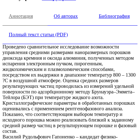
Аннотация
Об авторах
Библиография
Полный текст статьи (PDF)
Проведено сравнительное исследование возможности
управления средними размерами наноразмерных порошков
диоксида кремния и оксида алюминия, полученных методом
испарения электронным пучком, пирогенным,
жидкохимическим и плазмохимическим способами,
посредством их выдержки в диапазоне температур 800 – 1300
?С в воздушной атмосфере. Оценка средних размеров
результирующих частиц проводилась из измерений удельной
поверхности по адсорбционному методу Брунауэра–Эммета–
Тейлора (БЭТ) при температуре жидкого азота.
Кристаллографические параметры в обработанных порошках
оценивались с применением рентгенофазового анализа.
Показано, что соответствующим выбором температур и
исходного порошка можно реализовать близкий к заданному
средний размер частиц в результирующем порошке и фазовый
состав.
Василий Рудольфович Гапоненко – кандидат физико-