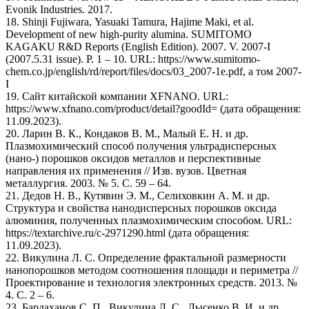
Evonik Industries. 2017.
18. Shinji Fujiwara, Yasuaki Tamura, Hajime Maki, et al.
Development of new high-purity alumina. SUMITOMO
KAGAKU R&D Reports (English Edition). 2007. V. 2007-I
(2007.5.31 issue). P. 1 – 10. URL: https://www.sumitomo-
chem.co.jp/english/rd/report/files/docs/03_2007-1e.pdf, а том 2007-
I
19. Сайт китайской компании XFNANO. URL:
https://www.xfnano.com/product/detail?goodId= (дата обращения:
11.09.2023).
20. Ларин В. К., Кондаков В. М., Малый Е. Н. и др.
Плазмохимический способ получения ультрадисперсных
(нано-) порошков оксидов металлов и перспективные
направления их применения // Изв. вузов. Цветная
металлургия. 2003. № 5. С. 59 – 64.
21. Дедов Н. В., Кутявин Э. М., Селиховкин А. М. и др.
Структура и свойства нанодисперсных порошков оксида
алюминия, полученных плазмохимическим способом. URL:
https://textarchive.ru/c-2971290.html (дата обращения:
11.09.2023).
22. Викулина Л. С. Определение фрактальной размерности
нанопорошков методом соотношения площади и периметра //
Проектирование и технология электронных средств. 2013. №
4. С. 2 – 6.
23. Бардаханов С. П., Викулина Л. С., Лысенко В. И. и др.