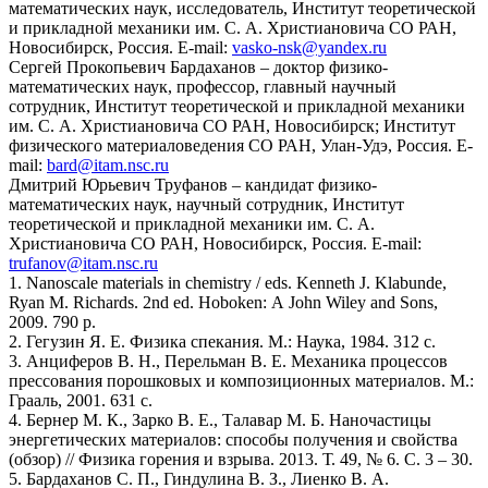
математических наук, исследователь, Институт теоретической
и прикладной механики им. С. А. Христиановича СО РАН,
Новосибирск, Россия. E-mail:
vasko-nsk@yandex.ru
Сергей Прокопьевич Бардаханов – доктор физико-
математических наук, профессор, главный научный
сотрудник, Институт теоретической и прикладной механики
им. С. А. Христиановича СО РАН, Новосибирск; Институт
физического материаловедения СО РАН, Улан-Удэ, Россия. E-
mail:
bard@itam.nsc.ru
Дмитрий Юрьевич Труфанов – кандидат физико-
математических наук, научный сотрудник, Институт
теоретической и прикладной механики им. С. А.
Христиановича СО РАН, Новосибирск, Россия. E-mail:
trufanov@itam.nsc.ru
1. Nanoscale materials in chemistry / eds. Kenneth J. Klabunde,
Ryan M. Richards. 2nd ed. Hoboken: A John Wiley and Sons,
2009. 790 p.
2. Гегузин Я. Е. Физика спекания. М.: Наука, 1984. 312 с.
3. Анциферов В. Н., Перельман В. Е. Механика процессов
прессования порошковых и композиционных материалов. М.:
Грааль, 2001. 631 с.
4. Бернер М. К., Зарко В. Е., Талавар М. Б. Наночастицы
энергетических материалов: способы получения и свойства
(обзор) // Физика горения и взрыва. 2013. Т. 49, № 6. С. 3 – 30.
5. Бардаханов С. П., Гиндулина В. З., Лиенко В. А.