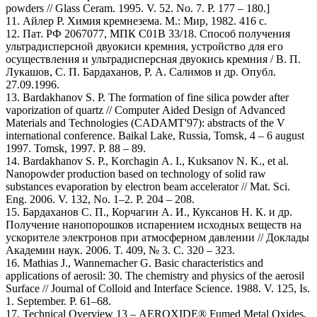
powders // Glass Ceram. 1995. V. 52. No. 7. P. 177 – 180.]
11. Айлер Р. Химия кремнезема. М.: Мир, 1982. 416 с.
12. Пат. РФ 2067077, МПК С01В 33/18. Способ получения
ультрадисперсной двуокиси кремния, устройство для его
осуществления и ультрадисперсная двуокись кремния / В. П.
Лукашов, С. П. Бардаханов, Р. А. Салимов и др. Опубл.
27.09.1996.
13. Bardakhanov S. P. The formation of fine silica powder after
vaporization of quartz // Computer Aided Design of Advanced
Materials and Technologies (CADAMT'97): abstracts of the V
international conference. Baikal Lake, Russia, Tomsk, 4 – 6 august
1997. Tomsk, 1997. P. 88 – 89.
14. Bardakhanov S. P., Korchagin A. I., Kuksanov N. K., et al.
Nanopowder production based on technology of solid raw
substances evaporation by electron beam accelerator // Mat. Sci.
Eng. 2006. V. 132, No. 1–2. P. 204 – 208.
15. Бардаханов С. П., Корчагин А. И., Куксанов Н. К. и др.
Получение нанопорошков испарением исходных веществ на
ускорителе электронов при атмосферном давлении // Доклады
Академии наук. 2006. T. 409, № 3. С. 320 – 323.
16. Mathias J., Wannemacher G. Basic characteristics and
applications of aerosil: 30. The chemistry and physics of the aerosil
Surface // Journal of Colloid and Interface Science. 1988. V. 125, Is.
1. September. P. 61–68.
17. Technical Overview 13 – AEROXIDE® Fumed Metal Oxides,