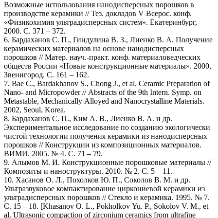
Возможные использования нанодисперсных порошков в
производстве керамики // Тез. докладов V Всерос. конф.
«Физикохимия ультрадисперсных систем». Екатеринбург,
2000. С. 371 – 372.
6. Бардаханов С. П., Гиндулина В. З., Лиенко В. А. Получение
керамических материалов на основе нанодисперсных
порошков // Матер. науч.-практ. конф. материаловедческих
обществ России «Новые конструкционные материалы». 2000,
Звенигород. С. 161 – 162.
7. Bae C., Bardakhanov S., Chong J., et al. Ceramic Preparation of
Nano- and Micropowder // Abstracts of the 9th Intern. Symp. on
Metastable, Mechanically Alloyed and Nanocrystalline Materials.
2002, Seoul, Korea.
8. Бардаханов С. П., Ким А. В., Лиенко В. А. и др.
Экспериментальное исследование по созданию экологически
чистой технологии получения керамики из нанодисперсных
порошков // Конструкции из композиционных материалов.
ВИМИ. 2005. № 4. С. 71 – 79.
9. Алымов М. И. Конструкционные порошковые материалы //
Композиты и наноструктуры. 2010. № 2. С. 5 – 11.
10. Хасанов О. Л., Похолков Ю. П., Соколов В. М. и др.
Ультразвуковое компактирование циркониевой керамики из
ультрадисперсных порошков // Стекло и керамика. 1995. № 7.
С. 15 – 18. [Khasanov O. L., Pokholkov Yu. P., Sokolov V. M., et
al. Ultrasonic compaction of zirconium ceramics from ultrafine