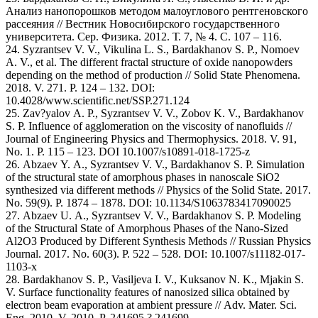
Анализ нанопорошков методом малоуглового рентгеновского
рассеяния // Вестник Новосибирского государственного
университета. Сер. Физика. 2012. Т. 7, № 4. С. 107 – 116.
24. Syzrantsev V. V., Vikulina L. S., Bardakhanov S. P., Nomoev
A. V., et al. The different fractal structure of oxide nanopowders
depending on the method of production // Solid State Phenomena.
2018. V. 271. P. 124 – 132. DOI:
10.4028/www.scientific.net/SSP.271.124
25. Zav?yalov A. P., Syzrantsev V. V., Zobov K. V., Bardakhanov
S. P. Influence of agglomeration on the viscosity of nanofluids //
Journal of Engineering Physics and Thermophysics. 2018. V. 91,
No. 1. P. 115 – 123. DOI 10.1007/s10891-018-1725-z
26. Abzaev Y. A., Syzrantsev V. V., Bardakhanov S. P. Simulation
of the structural state of amorphous phases in nanoscale SiO2
synthesized via different methods // Physics of the Solid State. 2017.
No. 59(9). Р. 1874 – 1878. DOI: 10.1134/S1063783417090025
27. Abzaev U. A., Syzrantsev V. V., Bardakhanov S. P. Modeling
of the Structural State of Amorphous Phases of the Nano-Sized
Al2O3 Produced by Different Synthesis Methods // Russian Physics
Journal. 2017. No. 60(3). Р. 522 – 528. DOI: 10.1007/s11182-017-
1103-x
28. Bardakhanov S. P., Vasiljeva I. V., Kuksanov N. K., Mjakin S.
V. Surface functionality features of nanosized silica obtained by
electron beam evaporation at ambient pressure // Adv. Mater. Sci.
Eng. 2010. V. 2010. Р. 241695 ? 241699.