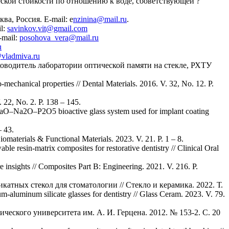
еской стойкости по отношению к воде, сооветствующей ?
а, Россия. E-mail: е
nzinina@mail.ru
.
l:
savinkov.vit@gmail.com
-mail:
posohova_vera@mail.ru
u
vladmiva.ru
ководитель лаборатории оптической памяти на стекле, РХТУ
-mechanical properties // Dental Materials. 2016. V. 32, No. 12. P.
. 22, No. 2. P. 138 – 145.
–CaO–Na2O–P2O5 bioactive glass system used for implant coating
– 43.
Biomaterials & Functional Materials. 2023. V. 21. P. 1 – 8.
able resin-matrix composites for restorative dentistry // Clinical Oral
e insights // Composites Part B: Engineering. 2021. V. 216. P.
атных стекол для стоматологии // Стекло и керамика. 2022. Т.
um-aluminum silicate glasses for dentistry // Glass Ceram. 2023. V. 79.
ческого университета им. А. И. Герцена. 2012. № 153-2. С. 20