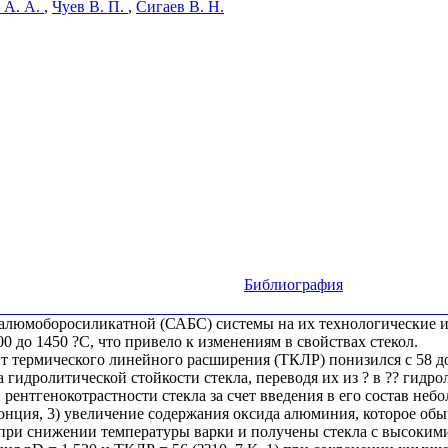
 А. А.
,
Чуев В. П.
,
Сигаев В. Н.
Библиография
алюмоборосиликатной (САБС) системы на их технологические и 
0 до 1450 ?С, что привело к изменениям в свойствах стекол.
 термического линейного расширения (ТКЛР) понизился с 58 до 5
гидролитической стойкости стекла, переводя их из ? в ?? гидро
рентгенокотрастности стекла за счет введения в его состав не
онция, 3) увеличение содержания оксида алюминия, которое об
 при снижении температуры варки и получены стекла с высокими