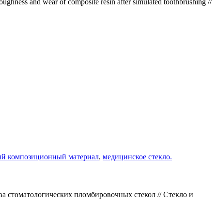
roughness and wear of composite resin after simulated toothbrushing //
ий композиционный материал
,
медицинское стекло.
тва стоматологических пломбировочных стекол // Стекло и