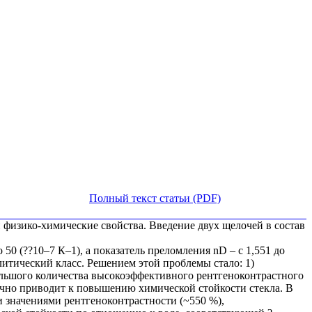
Полный текст статьи (PDF)
физико-химические свойства. Введение двух щелочей в состав
0 (??10–7 К–1), а показатель преломления nD – с 1,551 до
литический класс. Решением этой проблемы стало: 1)
большого количества высокоэффективного рентгеноконтрастного
ычно приводит к повышению химической стойкости стекла. В
 значениями рентгеноконтрастности (~550 %),