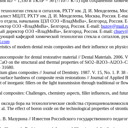
ния nD = 1,530 и ТКЛР = 56 (??10–7 К–1) при сохранении химич
хнологии стекла и ситаллов, РХТУ им. Д. И. Менделеева, Москв
алист МЦЛТ, РХТУ им. Д. И. Менделеева, Москва, Россия. E-mai
го отдела, начальник ЦЗЛ ОЭЗ «ВладМиВа», Белгород, Россия. E
ректор ОЭЗ «ВладМиВа», Белгород, Россия. E-mail:
buzov@mail.r
ный директор ОЭЗ «ВладМиВа», Белгород, Россия. E-mail:
chuev@
едующий кафедрой химической технологии стекла и ситаллов, ру
l.com
ristics of modern dental resin composites and their influence on physico
ocomposite for dental restorative material // Dental Materials. 2006. V
for CaO on the structural and thermal properties of SiO2–B2O3–Al2O3
– 31680.
um glass composites // Journal of Dentistry. 1987. V. 15, No. 1. P. 38 
 surface hardness of composite resin restorations // Journal of Applied 
 of inorganic fillers on the light transmission through traditional or flow
 composites: Challenges, chemistry aspects, filler influences, and futur
е оксида бора на технологические свойства стронциевоалюмосилик
al. The effect of boron oxide on the technological properties of stronti
 В. Мазурина // Известия Российского государственного педагоги