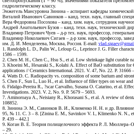
светопропускания (Т = 90 %), значениями показателя преломле
гидролитическому классу.
Энжегель Мансуровна Зинина – аспирант кафедры химической те
Виталий Иванович Савинков – канд. техн. наук, главный специ
Вера Федоровна Посохова – канд. хим. наук, сотрудник научно
Андрей Анатольевич Бузов – канд. техн. наук, технический ди
Владимир Петрович Чуев – д-р тех. наук, профессор, генераль
Владимир Николаевич Сигаев – д-р хим. наук, профессор, зав
им. Д. И. Менделеева, Москва, Россия. E-mail:
vlad.sigaev@gmai
1. Randolph L. D., Palin W., Leloup G., Leprince J. G. Filler characte
1586 – 1599.
2. Chen M. H., Chen C., Hsu S., et al. Low shrinkage light curable nan
3. Khoeini M., Hesaraki S., Kolahi A. Effect of BaO substitution 
applications // Ceramics International. 2021. V. 47, No. 22. P. 31666 
4. Watts D. C. Radiopacity vs. composition of some barium and stronti
5. Chen F., Sun L, Luo H., et al. Influence of filler types on wear and
6. Fidalgo-Pereira R., ?scar Carvalho, Susana O. Catarino, et al. Effect
Investigations. 2023. V. 2, No. 9. P. 5679 – 5693.
7. Aminoroaya A., Neisiany R., Khorasani S., et al. A review of dental
108852.
8. Зинина Э. М., Савинков В. И., Клименко Н. Н. и др. Влияни
95, № 11. С. 3 – 8. [Zinina E. M., Savinkov V. I., Klimenko N. N., et 
P. 439 – 442.]
9. Коган В. Е. Теория полищелочного эффекта Р. Л. Мюллера–О.
– 29.