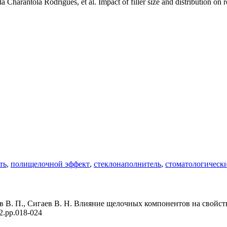
 Charantola Rodrigues, et al. Impact of filler size and distribution on 
ть
,
полищелочной эффект
,
стеклонаполнитель
,
стоматологическ
уев В. П., Сигаев В. Н. Влияние щелочных компонентов на свойс
12.pp.018-024