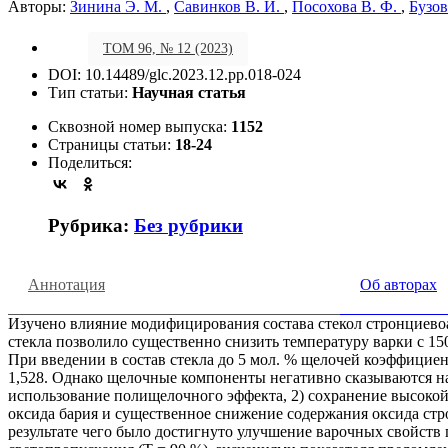
Авторы:
Зинина Э. М.
,
Савинков В. И.
,
Посохова В. Ф.
,
Бузов
ТОМ 96, № 12 (2023)
DOI: 10.14489/glc.2023.12.pp.018-024
Тип статьи:
Научная статья
Сквозной номер выпуска:
1152
Страницы статьи:
18-24
Поделиться:
Рубрика:
Без рубрики
Аннотация
Об авторах
Изучено влияние модифицирования состава стекол стронциево
стекла позволило существенно снизить температуру варки с 150
При введении в состав стекла до 5 мол. % щелочей коэффициент
1,528. Однако щелочные компоненты негативно сказываются на 
использование полищелочного эффекта, 2) сохранение высокой 
оксида бария и существенное снижение содержания оксида стр
результате чего было достигнуто улучшение варочных свойств