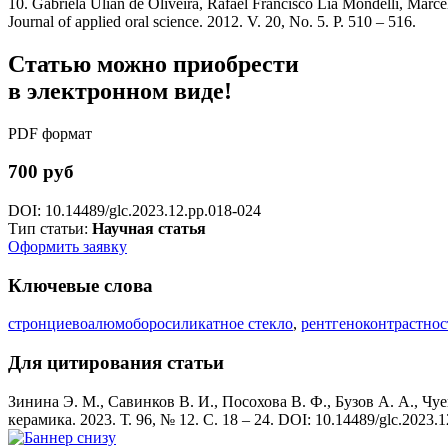
10. Gabriela Ulian de Oliveira, Rafael Francisco Lia Mondelli, Marcela
Journal of applied oral science. 2012. V. 20, No. 5. P. 510 – 516.
Статью можно приобрести
в электронном виде!
PDF формат
700 руб
DOI: 10.14489/glc.2023.12.pp.018-024
Тип статьи:
Научная статья
Оформить заявку
Ключевые слова
стронциевоалюмоборосиликатное стекло
,
рентгеноконтрастнос
Для цитирования статьи
Зинина Э. М., Савинков В. И., Посохова В. Ф., Бузов А. А., Ч
керамика. 2023. Т. 96, № 12. С. 18 – 24. DOI: 10.14489/glc.2023.