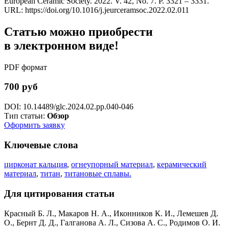
European Ceramic Society. 2022. V. 42, No. 7. P. 3321 – 3331.
URL: https://doi.org/10.1016/j.jeurceramsoc.2022.02.011
Статью можно приобрести
в электронном виде!
PDF формат
700 руб
DOI: 10.14489/glc.2024.02.pp.040-046
Тип статьи:
Обзор
Оформить заявку
Ключевые слова
цирконат кальция
,
огнеупорный материал
,
керамический
материал
,
титан
,
титановые сплавы.
Для цитирования статьи
Красный Б. Л., Макаров Н. А., Иконников К. И., Лемешев Д.
О., Бернт Д. Д., Галганова А. Л., Сизова А. С., Родимов О. И.