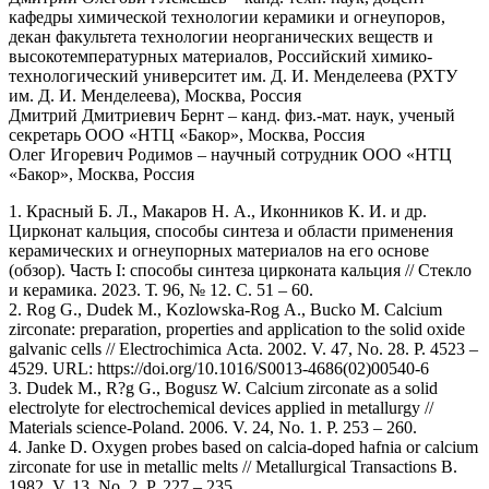
кафедры химической технологии керамики и огнеупоров,
декан факультета технологии неорганических веществ и
высокотемпературных материалов, Российский химико-
технологический университет им. Д. И. Менделеева (РХТУ
им. Д. И. Менделеева), Москва, Россия
Дмитрий Дмитриевич Бернт – канд. физ.-мат. наук, ученый
секретарь ООО «НТЦ «Бакор», Москва, Россия
Олег Игоревич Родимов – научный сотрудник ООО «НТЦ
«Бакор», Москва, Россия
1. Красный Б. Л., Макаров Н. А., Иконников К. И. и др.
Цирконат кальция, способы синтеза и области применения
керамических и огнеупорных материалов на его основе
(обзор). Часть I: способы синтеза цирконата кальция // Стекло
и керамика. 2023. Т. 96, № 12. С. 51 – 60.
2. Rog G., Dudek M., Kozlowska-Rog A., Bucko M. Calcium
zirconate: preparation, properties and application to the solid oxide
galvanic cells // Electrochimica Acta. 2002. V. 47, No. 28. P. 4523 –
4529. URL: https://doi.org/10.1016/S0013-4686(02)00540-6
3. Dudek M., R?g G., Bogusz W. Calcium zirconate as a solid
electrolyte for electrochemical devices applied in metallurgy //
Materials science-Poland. 2006. V. 24, No. 1. P. 253 – 260.
4. Janke D. Oxygen probes based on calcia-doped hafnia or calcium
zirconate for use in metallic melts // Metallurgical Transactions B.
1982. V. 13, No. 2. P. 227 – 235.