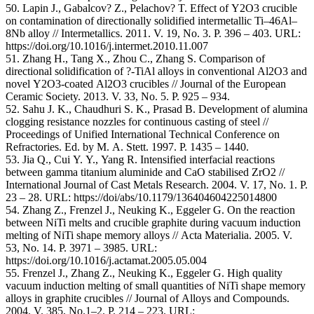
50. Lapin J., Gabalcov? Z., Pelachov? T. Effect of Y2O3 crucible
on contamination of directionally solidified intermetallic Ti–46Al–
8Nb alloy // Intermetallics. 2011. V. 19, No. 3. P. 396 – 403. URL:
https://doi.org/10.1016/j.intermet.2010.11.007
51. Zhang H., Tang X., Zhou C., Zhang S. Comparison of
directional solidification of ?-TiAl alloys in conventional Al2O3 and
novel Y2O3-coated Al2O3 crucibles // Journal of the European
Ceramic Society. 2013. V. 33, No. 5. P. 925 – 934.
52. Sahu J. K., Chaudhuri S. K., Prasad B. Development of alumina
clogging resistance nozzles for continuous casting of steel //
Proceedings of Unified International Technical Conference on
Refractories. Ed. by M. A. Stett. 1997. P. 1435 – 1440.
53. Jia Q., Cui Y. Y., Yang R. Intensified interfacial reactions
between gamma titanium aluminide and CaO stabilised ZrO2 //
International Journal of Cast Metals Research. 2004. V. 17, No. 1. P.
23 – 28. URL: https://doi/abs/10.1179/136404604225014800
54. Zhang Z., Frenzel J., Neuking K., Eggeler G. On the reaction
between NiTi melts and crucible graphite during vacuum induction
melting of NiTi shape memory alloys // Acta Materialia. 2005. V.
53, No. 14. P. 3971 – 3985. URL:
https://doi.org/10.1016/j.actamat.2005.05.004
55. Frenzel J., Zhang Z., Neuking K., Eggeler G. High quality
vacuum induction melting of small quantities of NiTi shape memory
alloys in graphite crucibles // Journal of Alloys and Compounds.
2004. V. 385, No.1–2. P. 214 – 223. URL: