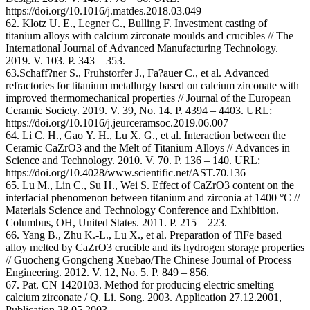
https://doi.org/10.1016/j.matdes.2018.03.049
62. Klotz U. E., Legner C., Bulling F. Investment casting of
titanium alloys with calcium zirconate moulds and crucibles // The
International Journal of Advanced Manufacturing Technology.
2019. V. 103. P. 343 – 353.
63.Schaff?ner S., Fruhstorfer J., Fa?auer C., et al. Advanced
refractories for titanium metallurgy based on calcium zirconate with
improved thermomechanical properties // Journal of the European
Ceramic Society. 2019. V. 39, No. 14. P. 4394 – 4403. URL:
https://doi.org/10.1016/j.jeurceramsoc.2019.06.007
64. Li C. H., Gao Y. H., Lu X. G., et al. Interaction between the
Ceramic CaZrO3 and the Melt of Titanium Alloys // Advances in
Science and Technology. 2010. V. 70. P. 136 – 140. URL:
https://doi.org/10.4028/www.scientific.net/AST.70.136
65. Lu M., Lin C., Su H., Wei S. Effect of CaZrO3 content on the
interfacial phenomenon between titanium and zirconia at 1400 °C //
Materials Science and Technology Conference and Exhibition.
Columbus, OH, United States. 2011. P. 215 – 223.
66. Yang B., Zhu K.-L., Lu X., et al. Preparation of TiFe based
alloy melted by CaZrO3 crucible and its hydrogen storage properties
// Guocheng Gongcheng Xuebao/The Chinese Journal of Process
Engineering. 2012. V. 12, No. 5. P. 849 – 856.
67. Pat. CN 1420103. Method for producing electric smelting
calcium zirconate / Q. Li. Song. 2003. Application 27.12.2001,
Publication 28.05.2003.