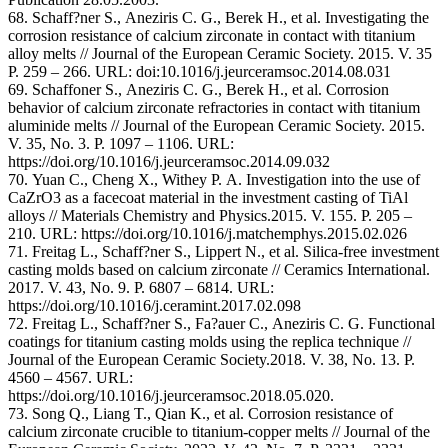
68. Schaff?ner S., Aneziris C. G., Berek H., et al. Investigating the
corrosion resistance of calcium zirconate in contact with titanium
alloy melts // Journal of the European Ceramic Society. 2015. V. 35
P. 259 – 266. URL: doi:10.1016/j.jeurceramsoc.2014.08.031
69. Schaffoner S., Aneziris C. G., Berek H., et al. Corrosion
behavior of calcium zirconate refractories in contact with titanium
aluminide melts // Journal of the European Ceramic Society. 2015.
V. 35, No. 3. P. 1097 – 1106. URL:
https://doi.org/10.1016/j.jeurceramsoc.2014.09.032
70. Yuan C., Cheng X., Withey P. A. Investigation into the use of
CaZrO3 as a facecoat material in the investment casting of TiAl
alloys // Materials Chemistry and Physics.2015. V. 155. P. 205 –
210. URL: https://doi.org/10.1016/j.matchemphys.2015.02.026
71. Freitag L., Schaff?ner S., Lippert N., et al. Silica-free investment
casting molds based on calcium zirconate // Ceramics International.
2017. V. 43, No. 9. P. 6807 – 6814. URL:
https://doi.org/10.1016/j.ceramint.2017.02.098
72. Freitag L., Schaff?ner S., Fa?auer C., Aneziris C. G. Functional
coatings for titanium casting molds using the replica technique //
Journal of the European Ceramic Society.2018. V. 38, No. 13. P.
4560 – 4567. URL:
https://doi.org/10.1016/j.jeurceramsoc.2018.05.020.
73. Song Q., Liang T., Qian K., et al. Corrosion resistance of
calcium zirconate crucible to titanium-copper melts // Journal of the