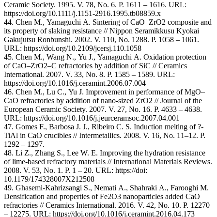
Ceramic Society. 1995. V. 78, No. 6. P. 1611 – 1616. URL:
https://doi.org/10.1111/j.1151-2916.1995.tb08859.x
44. Chen M., Yamaguchi A. Sintering of CaO–ZrO2 composite and
its property of slaking resistance // Nippon Seramikkusu Kyokai
Gakujutsu Ronbunshi. 2002. V. 110, No. 1288. P. 1058 – 1061.
URL: https://doi.org/10.2109/jcersj.110.1058
45. Chen M., Wang N., Yu J., Yamaguchi A. Oxidation protection
of CaO–ZrO2–C refractories by addition of SiC // Ceramics
International. 2007. V. 33, No. 8. P. 1585 – 1589. URL:
https://doi.org/10.1016/j.ceramint.2006.07.004
46. Chen M., Lu C., Yu J. Improvement in performance of MgO–
CaO refractories by addition of nano-sized ZrO2 // Journal of the
European Ceramic Society. 2007. V. 27, No. 16. P. 4633 – 4638.
URL: https://doi.org/10.1016/j.jeurceramsoc.2007.04.001
47. Gomes F., Barbosa J. J., Ribeiro C. S. Induction melting of ?-
TiAl in CaO crucibles // Intermetallics. 2008. V. 16, No. 11–12. P.
1292 – 1297.
48. Li Z., Zhang S., Lee W. E. Improving the hydration resistance
of lime-based refractory materials // International Materials Reviews.
2008. V. 53, No. 1. P. 1 – 20. URL: https://doi:
10.1179/174328007X212508
49. Ghasemi-Kahrizsangi S., Nemati A., Shahraki A., Farooghi M.
Densification and properties of Fe2O3 nanoparticles added CaO
refractories // Ceramics International. 2016. V. 42, No. 10. P. 12270
– 12275. URL: https://doi.org/10.1016/j.ceramint.2016.04.173