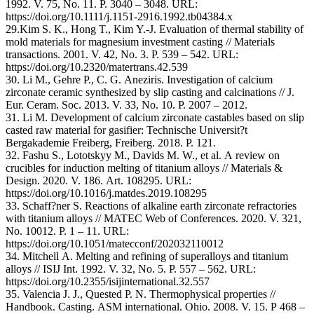
1992. V. 75, No. 11. P. 3040 – 3048. URL:
https://doi.org/10.1111/j.1151-2916.1992.tb04384.x
29.Kim S. K., Hong T., Kim Y.-J. Evaluation of thermal stability of
mold materials for magnesium investment casting // Materials
transactions. 2001. V. 42, No. 3. P. 539 – 542. URL:
https://doi.org/10.2320/matertrans.42.539
30. Li M., Gehre P., C. G. Aneziris. Investigation of calcium
zirconate ceramic synthesized by slip casting and calcinations // J.
Eur. Ceram. Soc. 2013. V. 33, No. 10. P. 2007 – 2012.
31. Li M. Development of calcium zirconate castables based on slip
casted raw material for gasifier: Technische Universit?t
Bergakademie Freiberg, Freiberg. 2018. P. 121.
32. Fashu S., Lototskyy M., Davids M. W., et al. A review on
crucibles for induction melting of titanium alloys // Materials &
Design. 2020. V. 186. Art. 108295. URL:
https://doi.org/10.1016/j.matdes.2019.108295
33. Schaff?ner S. Reactions of alkaline earth zirconate refractories
with titanium alloys // MATEC Web of Conferences. 2020. V. 321,
No. 10012. P. 1 – 11. URL:
https://doi.org/10.1051/matecconf/202032110012
34. Mitchell A. Melting and refining of superalloys and titanium
alloys // ISIJ Int. 1992. V. 32, No. 5. P. 557 – 562. URL:
https://doi.org/10.2355/isijinternational.32.557
35. Valencia J. J., Quested P. N. Thermophysical properties //
Handbook. Casting. ASM international. Ohio. 2008. V. 15. P 468 –