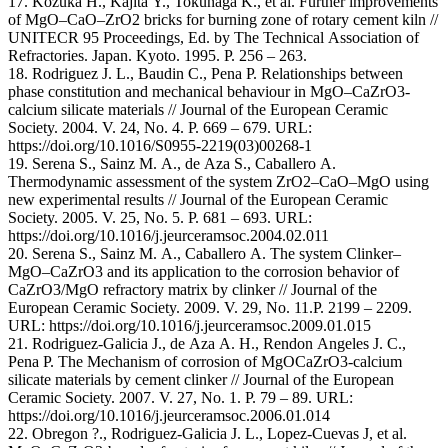
17. Kozuka H., Kajita Y., Tokunaga K., et al. Further improvements
of MgO–CaO–ZrO2 bricks for burning zone of rotary cement kiln //
UNITECR 95 Proceedings, Ed. by The Technical Association of
Refractories. Japan. Kyoto. 1995. P. 256 – 263.
18. Rodriguez J. L., Baudin C., Pena P. Relationships between
phase constitution and mechanical behaviour in MgO–CaZrO3-
calcium silicate materials // Journal of the European Ceramic
Society. 2004. V. 24, No. 4. P. 669 – 679. URL:
https://doi.org/10.1016/S0955-2219(03)00268-1
19. Serena S., Sainz M. A., de Aza S., Caballero A.
Thermodynamic assessment of the system ZrO2–CaO–MgO using
new experimental results // Journal of the European Ceramic
Society. 2005. V. 25, No. 5. P. 681 – 693. URL:
https://doi.org/10.1016/j.jeurceramsoc.2004.02.011
20. Serena S., Sainz M. A., Caballero A. The system Clinker–
MgO–CaZrO3 and its application to the corrosion behavior of
CaZrO3/MgO refractory matrix by clinker // Journal of the
European Ceramic Society. 2009. V. 29, No. 11.P. 2199 – 2209.
URL: https://doi.org/10.1016/j.jeurceramsoc.2009.01.015
21. Rodriguez-Galicia J., de Aza A. H., Rendon Angeles J. C.,
Pena P. The Mechanism of corrosion of MgOCaZrO3-calcium
silicate materials by cement clinker // Journal of the European
Ceramic Society. 2007. V. 27, No. 1. P. 79 – 89. URL:
https://doi.org/10.1016/j.jeurceramsoc.2006.01.014
22. Obregon ?., Rodriguez-Galicia J. L., Lopez-Cuevas J, et al.