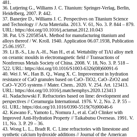
481.
36. Lutjering G., Williams J. C. Titanium: Springer-Verlag, Berlin,
Heidelberg, 2007. P. 442.
37. Banerjee D., Williams J. C. Perspectives on Titanium Science
and Technology // Acta Materialia. 2013. V. 61, No. 3. P. 844 – 879.
URL: https://doi.org/10.1016/j.actamat.2012.10.043
38. Pat. US 2205854A. Method for manufacturing titanium and
alloys thereof / W. Kroll. 1940. Application 06.07.1938, Publication
25.06.1957.
39. Li B.-S., Liu A.-H., Nan H., et al. Wettability of TiAl alloy melt
on ceramic moulds in electromagnetic field // Transactions of
Nonferrous Metals Society of China. 2008. V. 18, No. 3. P. 518 –
522. URL: https://doi.org/10.1016/S1003-6326(08)60091-6
40. Wei J. W., Han B. Q., Wang X. C. Improvement in hydration
resistance of CaO granules based on CaO–TiO2, CaO–ZrO2 and
CaO–V2O5 systems // Mater. Chem.. 2020. V. 254. Art. 123413.
URL: https://doi.org/10.1016/j.matchemphys.2020.123413
41. Nadachowski F. Refractories based on lime: development and
perspectives // Ceramurgia International. 1976. V. 2, No. 2. P. 55 –
61. URL: https://doi.org/10.1016/0390-5519(76)90046-6
42. Kawano F., Yamoto I., Nomura J., et al. CaO Clinker with
Improved Anti-Hydration Property // Taikabutsu Overseas. 1991. V.
11, No. 3. P. 29 – 36.
43. Wong L. L., Bradt R. C. Lime refractories with limestone and
synthetic calcium hydroxide additions // Journal of the American