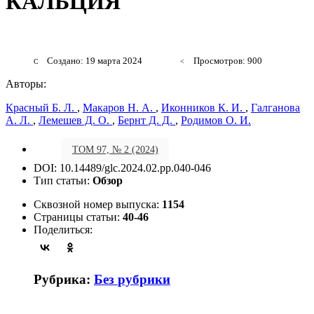
КАЛЬЦИЯ
Создано: 19 марта 2024
Просмотров: 900
Авторы:
Красный Б. Л.
,
Макаров Н. А.
,
Иконников К. И.
,
Галганова
А. Л.
,
Лемешев Д. О.
,
Бернт Д. Д.
,
Родимов О. И.
ТОМ 97, № 2 (2024)
DOI: 10.14489/glc.2024.02.pp.040-046
Тип статьи:
Обзор
Сквозной номер выпуска:
1154
Страницы статьи:
40-46
Поделиться:
Рубрика:
Без рубрики