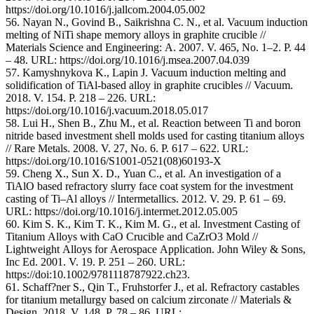
https://doi.org/10.1016/j.jallcom.2004.05.002
56. Nayan N., Govind B., Saikrishna C. N., et al. Vacuum induction
melting of NiTi shape memory alloys in graphite crucible //
Materials Science and Engineering: A. 2007. V. 465, No. 1–2. P. 44
– 48. URL: https://doi.org/10.1016/j.msea.2007.04.039
57. Kamyshnykova K., Lapin J. Vacuum induction melting and
solidification of TiAl-based alloy in graphite crucibles // Vacuum.
2018. V. 154. P. 218 – 226. URL:
https://doi.org/10.1016/j.vacuum.2018.05.017
58. Lui H., Shen B., Zhu M., et al. Reaction between Ti and boron
nitride based investment shell molds used for casting titanium alloys
// Rare Metals. 2008. V. 27, No. 6. P. 617 – 622. URL:
https://doi.org/10.1016/S1001-0521(08)60193-X
59. Cheng X., Sun X. D., Yuan C., et al. An investigation of a
TiAlO based refractory slurry face coat system for the investment
casting of Ti–Al alloys // Intermetallics. 2012. V. 29. P. 61 – 69.
URL: https://doi.org/10.1016/j.intermet.2012.05.005
60. Kim S. K., Kim T. K., Kim M. G., et al. Investment Casting of
Titanium Alloys with CaO Crucible and CaZrO3 Mold //
Lightweight Alloys for Aerospace Application. John Wiley & Sons,
Inc Ed. 2001. V. 19. P. 251 – 260. URL:
https://doi:10.1002/9781118787922.ch23.
61. Schaff?ner S., Qin T., Fruhstorfer J., et al. Refractory castables
for titanium metallurgy based on calcium zirconate // Materials &
Design. 2018. V. 148. P. 78 – 86. URL: