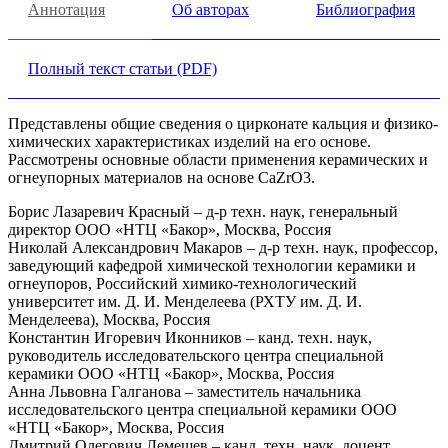
Аннотация
Об авторах
Библиография
Полный текст статьи (PDF)
Представлены общие сведения o цирконате кальция и физико-
химических характеристиках изделий на его основе.
Рассмотрены основные области применения керамических и
огнеупорных материалов на основе CaZrO3.
Борис Лазаревич Красный – д-р техн. наук, генеральный
директор ООО «НТЦ «Бакор», Москва, Россия
Николай Александрович Макаров – д-р техн. наук, профессор,
заведующий кафедрой химической технологии керамики и
огнеупоров, Российский химико-технологический
университет им. Д. И. Менделеева (РХТУ им. Д. И.
Менделеева), Москва, Россия
Константин Игоревич Иконников – канд. техн. наук,
руководитель исследовательского центра специальной
керамики ООО «НТЦ «Бакор», Москва, Россия
Анна Львовна Галганова – заместитель начальника
исследовательского центра специальной керамики ООО
«НТЦ «Бакор», Москва, Россия
Дмитрий Олегович Лемешев – канд. техн. наук, доцент