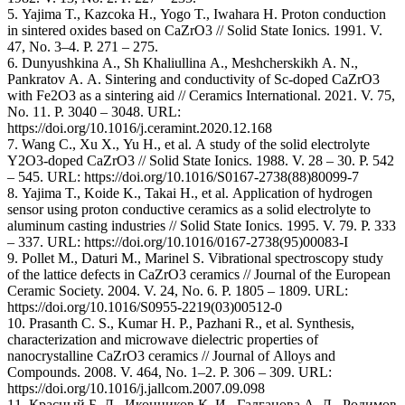
5. Yajima T., Kazcoka H., Yogo T., Iwahara H. Proton conduction
in sintered oxides based on CaZrO3 // Solid State Ionics. 1991. V.
47, No. 3–4. P. 271 – 275.
6. Dunyushkina A., Sh Khaliullina A., Meshcherskikh A. N.,
Pankratov A. A. Sintering and conductivity of Sc-doped CaZrO3
with Fe2O3 as a sintering aid // Ceramics International. 2021. V. 75,
No. 11. P. 3040 – 3048. URL:
https://doi.org/10.1016/j.ceramint.2020.12.168
7. Wang C., Xu X., Yu H., et al. A study of the solid electrolyte
Y2O3-doped CaZrO3 // Solid State Ionics. 1988. V. 28 – 30. P. 542
– 545. URL: https://doi.org/10.1016/S0167-2738(88)80099-7
8. Yajima T., Koide K., Takai H., et al. Application of hydrogen
sensor using proton conductive ceramics as a solid electrolyte to
aluminum casting industries // Solid State Ionics. 1995. V. 79. P. 333
– 337. URL: https://doi.org/10.1016/0167-2738(95)00083-I
9. Pollet M., Daturi M., Marinel S. Vibrational spectroscopy study
of the lattice defects in CaZrO3 ceramics // Journal of the European
Ceramic Society. 2004. V. 24, No. 6. P. 1805 – 1809. URL:
https://doi.org/10.1016/S0955-2219(03)00512-0
10. Prasanth C. S., Kumar H. P., Pazhani R., et al. Synthesis,
characterization and microwave dielectric properties of
nanocrystalline CaZrO3 ceramics // Journal of Alloys and
Compounds. 2008. V. 464, No. 1–2. P. 306 – 309. URL:
https://doi.org/10.1016/j.jallcom.2007.09.098
11. Красный Б. Л., Иконников К. И., Галганова А. Л., Родимов