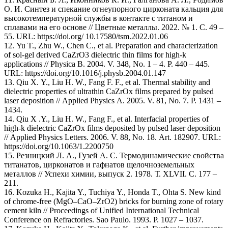
О. И. Синтез и спекание огнеупорного цирконата кальция для
высокотемпературной службы в контакте с титаном и
сплавами на его основе // Цветные металлы. 2022. № 1. С. 49 –
55. URL: https://doi.org/ 10.17580/tsm.2022.01.06
12. Yu T., Zhu W., Chen C., et al. Preparation and characterization
of sol-gel derived CaZrO3 dielectric thin films for high-k
applications // Physica B. 2004. V. 348, No. 1 – 4. P. 440 – 445.
URL: https://doi.org/10.1016/j.physb.2004.01.147
13. Qiu X. Y., Liu H. W., Fang F. F., et al. Thermal stability and
dielectric properties of ultrathin CaZrOx films prepared by pulsed
laser deposition // Applied Physics A. 2005. V. 81, No. 7. P. 1431 –
1434.
14. Qiu X .Y., Liu H. W., Fang F., et al. Interfacial properties of
high-k dielectric CaZrOx films deposited by pulsed laser deposition
// Applied Physics Letters. 2006. V. 88, No. 18. Art. 182907. URL:
https://doi.org/10.1063/1.2200750
15. Резницкий Л. А., Гузей А. С. Термодинамические свойства
титанатов, цирконатов и гафнатов щелочноземельных
металлов // Успехи химии, выпуск 2. 1978. Т. XLVII. С. 177 –
211.
16. Kozuka H., Kajita Y., Tuchiya Y., Honda T., Ohta S. New kind
of chrome-free (MgO–CaO–ZrO2) bricks for burning zone of rotary
cement kiln // Proceedings of Unified International Technical
Conference on Refractories. Sao Paulo. 1993. P. 1027 – 1037.