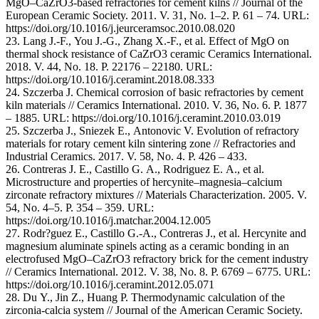
MgO–CaZrO3-based refractories for cement kilns // Journal of the
European Ceramic Society. 2011. V. 31, No. 1–2. P. 61 – 74. URL:
https://doi.org/10.1016/j.jeurceramsoc.2010.08.020
23. Lang J.-F., You J.-G., Zhang X.-F., et al. Effect of MgO on
thermal shock resistance of CaZrO3 ceramic Ceramics International.
2018. V. 44, No. 18. P. 22176 – 22180. URL:
https://doi.org/10.1016/j.ceramint.2018.08.333
24. Szczerba J. Chemical corrosion of basic refractories by cement
kiln materials // Ceramics International. 2010. V. 36, No. 6. P. 1877
– 1885. URL: https://doi.org/10.1016/j.ceramint.2010.03.019
25. Szczerba J., Sniezek E., Antonovic V. Evolution of refractory
materials for rotary cement kiln sintering zone // Refractories and
Industrial Ceramics. 2017. V. 58, No. 4. P. 426 – 433.
26. Contreras J. E., Castillo G. A., Rodriguez E. A., et al.
Microstructure and properties of hercynite–magnesia–calcium
zirconate refractory mixtures // Materials Characterization. 2005. V.
54, No. 4–5. P. 354 – 359. URL:
https://doi.org/10.1016/j.matchar.2004.12.005
27. Rodr?guez E., Castillo G.-A., Contreras J., et al. Hercynite and
magnesium aluminate spinels acting as a ceramic bonding in an
electrofused MgO–CaZrO3 refractory brick for the cement industry
// Ceramics International. 2012. V. 38, No. 8. P. 6769 – 6775. URL:
https://doi.org/10.1016/j.ceramint.2012.05.071
28. Du Y., Jin Z., Huang P. Thermodynamic calculation of the
zirconia-calcia system // Journal of the American Ceramic Society.