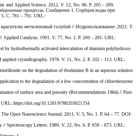
asic and Applied Science. 2012. V. 12, No. 06. P. 205 – 209.
сорбционные процессы. Сообщение 1. Сорбция воды при
. С. 781 – 791. URL:
 красителю метиленовый голубой // Недропользование. 2021. Т.
 // Applied Catalysis. 1991. V. 77, No. 2. P. 269 – 281. URL:
ed by hydrothermally activated intercalation of titanium polyhydroxo
l of applied crystallography. 1978. V. 11, No. 2. P. 102 – 113. URL:
tmorillonite on the degradation of rhodamine B in an aqueous solution
 application to the degradation of a low concentration of chlorobenzene
ermination of surface area and porosity (Recommendations 1984) // Pure
4. URL: https://doi.org/10.1201/9780203021354
 // The Open Nanoscience Journal. 2011. V. 5, No. 1. P. 64 – 77. DOI:
y // Spectroscopy Letters. 1989. V. 22, No. 6. P. 659 – 673. URL:
180/mono-4