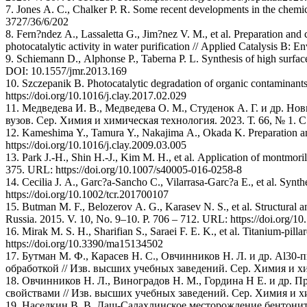
7. Jones A. C., Chalker P. R. Some recent developments in the chemic
3727/36/6/202
8. Fern?ndez A., Lassaletta G., Jim?nez V. M., et al. Preparation and c
photocatalytic activity in water purification // Applied Catalysis B:
9. Schiemann D., Alphonse P., Taberna P. L. Synthesis of high surface 
DOI: 10.1557/jmr.2013.169
10. Szczepanik B. Photocatalytic degradation of organic contaminant
https://doi.org/10.1016/j.clay.2017.02.029
11. Медведева И. В., Медведева О. М., Студенок А. Г. и др. 
вузов. Сер. Химия и химическая технология. 2023. Т. 66, № 1. С.
12. Kameshima Y., Tamura Y., Nakajima A., Okada K. Preparation and
https://doi.org/10.1016/j.clay.2009.03.005
13. Park J.-H., Shin H.-J., Kim M. H., et al. Application of montmoril
375. URL: https://doi.org/10.1007/s40005-016-0258-8
14. Cecilia J. A., Garc?a-Sancho C., Vilarrasa-Garc?a E., et al. Synth
https://doi.org/10.1002/tcr.201700107
15. Butman M. F., Belozerov A. G., Karasev N. S., et al. Structural a
Russia. 2015. V. 10, Nо. 9–10. P. 706 – 712. URL: https://doi.org
16. Mirak M. S. H., Sharifian S., Saraei F. E. K., et al. Titanium-pill
https://doi.org/10.3390/ma15134502
17. Бутман М. Ф., Карасев Н. С., Овчинников Н. Л. и др. A
обработкой // Изв. высших учебных заведений. Сер. Химия и хими
18. Овчинников Н. Л., Виноградов Н. М., Гордина Н Е. и др
свойствами // Изв. высших учебных заведений. Сер. Химия и хими
19. Наседкин В. В. Даш-Салахлинское месторождение бентонита