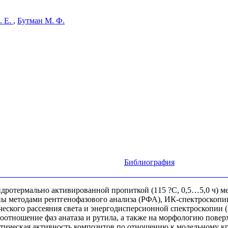
. Е.
,
Бутман М. Ф.
Библиография
ротермально активированной пропиткой (115 ?C, 0,5…5,0 ч) ме
ы методами рентгенофазового анализа (РФА), ИК-спектроскопии
ского рассеяния света и энергодисперсионной спектроскопии (
соотношение фаз анатаза и рутила, а также на морфологию пове
тическая активность композитов по отношению к модельному кр