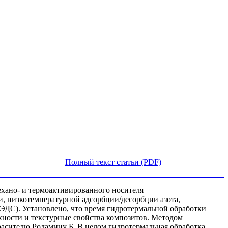
Полный текст статьи (PDF)
хано- и термоактивированного носителя
, низкотемпературной адсорбции/десорбции азота,
ЭДС). Установлено, что время гидротермальной обработки
рхности и текстурные свойства композитов. Методом
асителю Родамину Б. В целом гидротермальная обработка