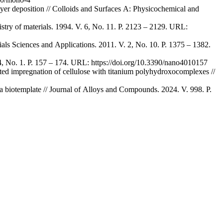
layer deposition // Colloids and Surfaces A: Physicochemical and
istry of materials. 1994. V. 6, No. 11. P. 2123 – 2129. URL:
erials Sciences and Applications. 2011. V. 2, No. 10. P. 1375 – 1382.
. 4, No. 1. P. 157 – 174. URL: https://doi.org/10.3390/nano4010157
sted impregnation of cellulose with titanium polyhydroxocomplexes //
a biotemplate // Journal of Alloys and Compounds. 2024. V. 998. P.