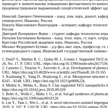
приводит к значительному повышению фотоактивности компози
продемонстрировали выраженный синергетический эффект адсор
Николай Львович Овчинников – канд. хим. наук, доцент, каф
университет, Иваново, Россия
Никита Максимович Виноградов – аспирант, кафедра технолог
Россия
Дмитрий Валерьевич Яшин – студент, кафедра технологии кер
Наталия Евгеньевна Кочкина – канд. техн. наук, ст. науч. сот
Крестова Российской академии наук, Иваново, Россия
Михаил Федорович Бутман – д-р физ.-мат. наук, профессор, гл
углеводородного сырья, Ивановский государственный химико-
1. Danf? S., Martins R. C., Quina M. J., Gomes J. Supported TiO2 in c
26, No. 17. P. 5363. URL: https://doi.org/10.3390/molecules2617536
2. Carneiro J., Teixeira V., Azevedo S., et al. Development of photoc
URL: https://doi.org/10.4028/www.scientific.net/JNanoR.18-19.165
3. Xuzhuang Y., Yang D., Huaiyong Z., et al. Mesoporous structure with
8243 – 8248. URL: https://doi.org/10.1021/jp900622k
4. Mishra A., Mehta A., Basu S. Clay supported TiO2 nanoparticles fo
https://doi.org/10.1016/j.jece.2018.09.029
5. Belet A., Wolfs C., Mahy J. G., et al. Sol-gel syntheses of photoca
https://doi.org/10.3390/nano9010126
6. Liu Y., Tian J., Wei L., et al. A novel microwave-assisted impreg
2020. V. 107. P. 110128. URL: https://doi.org/10.1016/j.optmat.202