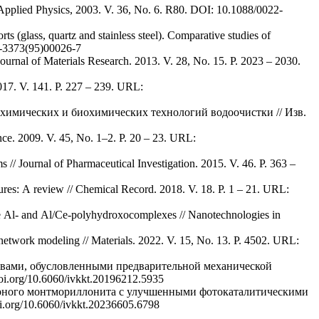
: Applied Physics, 2003. V. 36, No. 6. R80. DOI: 10.1088/0022-
ts (glass, quartz and stainless steel). Comparative studies of
26-3373(95)00026-7
 Journal of Materials Research. 2013. V. 28, No. 15. P. 2023 – 2030.
017. V. 141. P. 227 – 239. URL:
о-химических и биохимических технологий водоочистки // Изв.
ce. 2009. V. 45, No. 1–2. P. 20 – 23. URL:
s // Journal of Pharmaceutical Investigation. 2015. V. 46. P. 363 –
ctures: A review // Chemical Record. 2018. V. 18. P. 1 – 21. URL:
large Al- and Al/Ce-polyhydroxocomplexes // Nanotechnologies in
ral network modeling // Materials. 2022. V. 15, No. 13. P. 4502. URL:
ствами, обусловленными предварительной механической
i.org/10.6060/ivkkt.20196212.5935
ларного монтмориллонита с улучшенными фотокаталитическими
i.org/10.6060/ivkkt.20236605.6798