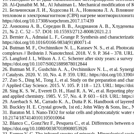
20. Al-Qunaibit М. M., Al Juhaiman L. Mechanical modification of Khul
21. Бельчинская Л. И., Ходосова Н. А., Новикова Л. А. Влия
тепловом и электромагнитном (СВЧ) нагреве монтмориллонита /
https://doi.org/10.17308/sorpchrom.2017.17/439
22. Анюхина А. В., Середин В. В., Андрианов А. В., Хлуденев
21, № 2. С. 52 – 57. DOI: 10.15593/2712-8008/2021.2.1
23. Bernier A., Admaiai L. F., Grange P. Synthesis and characterizatio
https://doi.org/10.1016/0166-9834(91)80071-4
24. Butman M. F., Ovchinnikov N. L., Karasev N. S., et al. Photocatal
complexes // Beilstein J. Nanotechnol. 2018. V. 9. P. 364 – 378. URL:
25. Langford J. I., Wilson A. J. C. Scherrer after sixty years: a surve
https://doi.org/10.1107/S0021889878012844
26. Butman M. F., Gushchin A. A., Ovchinnikov N. L., et al. Synergist
// Catalysts. 2020. V. 10, No. 4. P. 359. URL: https://doi.org/10.339
27. Zuo S., Ding M., Tong J., et al. Study on the preparation and char
// Applied Clay Science. 2015. V. 105. P. 118 – 123. URL: https://do
28. Sing K. S. W., Everett D. H., Haul R. A. W., et al. Reporting phy
and applied chemistry. 1985. V. 57, No. 4. P. 603 – 619. URL: http
29. Auerbach S. M., Carrado K. A., Dutta P. K. Handbook of layered
30. Buckley H. E. Crystal growth, 1st ed.; John Wiley & Sons, Inc.,
31. Baraton M. I. Nano-TiO2 for solar cells and photocatalytic water 
10.2174/1874140101105010064
32. Blanco C., Gonz?lez F., Pesquera C., et al. Differences between 
https://doi.org/10.1080/00387018908053926
33. Farmer V. C. The infrared spectra of minerals. Mineralogical so