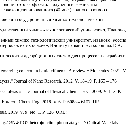
слаблению этого эффекта. Полученные композиты
сококонцентрированного (40 мг/л) водного раствора.
вановский государственный химико-технологический
сударственный химико-технологический университет, Иваново,
венный химико-технологический университет, Иваново, Россия
териалов на их основе», Институт химии растворов им. Г. А.
литических и адсорбционных систем для процессов переработки
 emerging concern in liquid effluents: A review // Molecules. 2021. V.
layers // Journal of Nano Research. 2012. V. 18–19. P. 165 – 176.
tocatalysis // The Journal of Physical Chemistry C. 2009. V. 113. P.
 J. Environ. Chem. Eng. 2018. V. 6. P. 6088 – 6107. URL:
ials. 2019. V. 9, No. 1. P. 126. URL:
d g-C3N4/TiO2 heterojunction photocatalysts // Optical Materials.