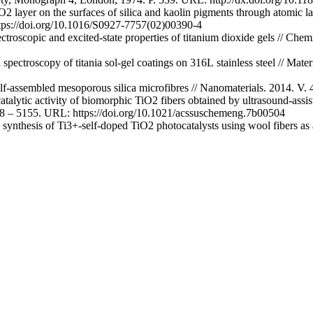
iO2 layer on the surfaces of silica and kaolin pigments through atomic 
ttps://doi.org/10.1016/S0927-7757(02)00390-4
ctroscopic and excited-state properties of titanium dioxide gels // Chem
 spectroscopy of titania sol-gel coatings on 316L stainless steel // Mat
self-assembled mesoporous silica microfibres // Nanomaterials. 2014. V
talytic activity of biomorphic TiO2 fibers obtained by ultrasound-assi
48 – 5155. URL: https://doi.org/10.1021/acssuschemeng.7b00504
ynthesis of Ti3+-self-doped TiO2 photocatalysts using wool fibers as 