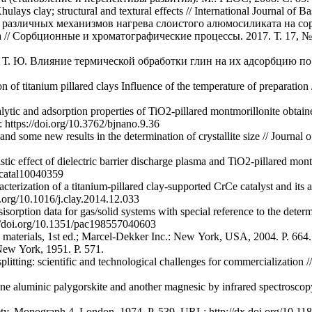
ays clay; structural and textural effects // International Journal of B
ние различных механизмов нагрева слоистого алюмосиликата на 
/ Сорбционные и хроматографические процессы. 2017. Т. 17, № 5
а Т. Ю. Влияние термической обработки глин на их адсорбцию по
n of titanium pillared clays Influence of the temperature of preparation
ytic and adsorption properties of TiO2-pillared montmorillonite obtain
 https://doi.org/10.3762/bjnano.9.36
y and some new results in the determination of crystallite size // Journa
ic effect of dielectric barrier discharge plasma and TiO2-pillared mon
0/catal10040359
acterization of a titanium-pillared clay-supported CrCe catalyst and its
i.org/10.1016/j.clay.2014.12.033
sisorption data for gas/solid systems with special reference to the det
s://doi.org/10.1351/pac198557040603
 materials, 1st ed.; Marcel-Dekker Inc.: New York, USA, 2004. P. 66
 New York, 1951. P. 571.
splitting: scientific and technological challenges for commercialization
one aluminic palygorskite and another magnesic by infrared spectroscop
ciety, Monograph 4, London, 1974. P. 539. URL: http://dx.doi.org/10.1