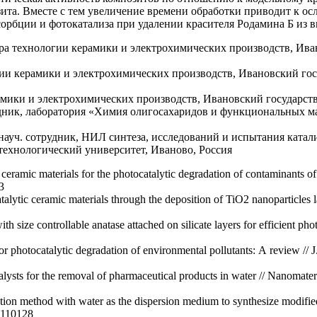
та. Вместе с тем увеличение времени обработки приводит к о
бции и фотокатализа при удалении красителя Родамина Б из вы
едра технологии керамики и электрохимических производств, И
ии керамики и электрохимических производств, Ивановский го
амики и электрохимических производств, Ивановский государст
рудник, лаборатория «Химия олигосахаридов и функциональных ма
. науч. сотрудник, НИЛ синтеза, исследований и испытания ката
технологический университет, Иваново, Россия
eramic materials for the photocatalytic degradation of contaminants of
3
atalytic ceramic materials through the deposition of TiO2 nanoparticles 
 size controllable anatase attached on silicate layers for efficient pho
r photocatalytic degradation of environmental pollutants: A review //
talysts for the removal of pharmaceutical products in water // Nanomater
nation method with water as the dispersion medium to synthesize modifie
0.110128