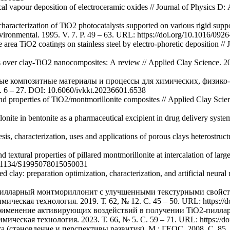
al vapour deposition of electroceramic oxides // Journal of Physics D
haracterization of TiO2 photocatalysts supported on various rigid suppor
 Environmental. 1995. V. 7. P. 49 – 63. URL: https://doi.org/10.1016/09
area TiO2 coatings on stainless steel by electro-phoretic deposition //
s over clay-TiO2 nanocomposites: A review // Applied Clay Science. 2
Новые композитные материалы и процессы для химических, физик
 6 – 27. DOI: 10.6060/ivkkt.20236601.6538
 properties of TiO2/montmorillonite composites // Applied Clay Scien
lonite in bentonite as a pharmaceutical excipient in drug delivery system
esis, characterization, uses and applications of porous clays heterostru
nd textural properties of pillared montmorillonite at intercalation of 
/10.1134/S1995078015050031
ared clay: preparation optimization, characterization, and artificial neu
l30-пилларный монтмориллонит с улучшенными текстурными свой
ческая технология. 2019. Т. 62, № 12. С. 45 – 50. URL: https://do
. Применение активирующих воздействий в получении TiO2-пил
ческая технология. 2023. Т. 66, № 5. С. 59 – 71. URL: https://do
 (становление и перспективы развития). М.: ГЕОС, 2008. С. 85.