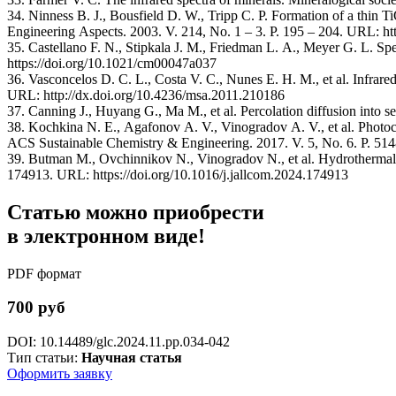
34. Ninness B. J., Bousfield D. W., Tripp C. P. Formation of a thin T
Engineering Aspects. 2003. V. 214, No. 1 – 3. P. 195 – 204. URL: h
35. Castellano F. N., Stipkala J. M., Friedman L. A., Meyer G. L. Spe
https://doi.org/10.1021/cm00047a037
36. Vasconcelos D. C. L., Costa V. C., Nunes E. H. M., et al. Infrared
URL: http://dx.doi.org/10.4236/msa.2011.210186
37. Canning J., Huyang G., Ma M., et al. Percolation diffusion into 
38. Kochkina N. E., Agafonov A. V., Vinogradov A. V., et al. Photoca
ACS Sustainable Chemistry & Engineering. 2017. V. 5, No. 6. P. 51
39. Butman M., Ovchinnikov N., Vinogradov N., et al. Hydrothermal s
174913. URL: https://doi.org/10.1016/j.jallcom.2024.174913
Статью можно приобрести
в электронном виде!
PDF формат
700 руб
DOI: 10.14489/glc.2024.11.pp.034-042
Тип статьи:
Научная статья
Оформить заявку