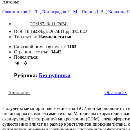
Авторы:
Овчинников Н. Л.
,
Виноградов Н. М.
,
Яшин Д. В.
,
Кочкина Н
ТОМ 97, № 11 (2024)
DOI: 10.14489/glc.2024.11.pp.034-042
Тип статьи:
Научная статья
Сквозной номер выпуска:
1163
Страницы статьи:
34-42
Поделиться:
Рубрика:
Без рубрики
Аннотация
Об авторах
Получены мезопористые композиты TiO2-монтмориллонит c гид
полигидроксокомплексами титана. Материалы охарактеризован
сканирующей электронной микроскопии (СЭМ), элекрофоретиче
существенно влияет на размер кристаллитов диоксида титана, 
фотометрии оценены адсорбционная способность и фотокатали