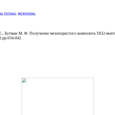
ы титана
,
мезопоры.
 Е., Бутман М. Ф. Получение мезопористого композита TiO2-мон
11.pp.034-042