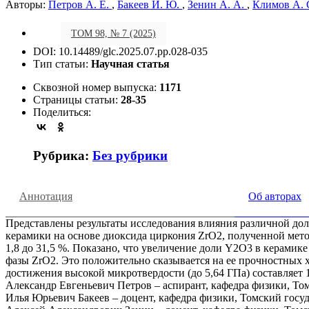
Авторы:
Петров А. Е.
,
Бакеев И. Ю.
,
Зенин А. А.
,
Климов А. 
ТОМ 98, № 7 (2025)
DOI: 10.14489/glc.2025.07.pp.028-035
Тип статьи:
Научная статья
Сквозной номер выпуска:
1171
Страницы статьи:
28-35
Поделиться:
Рубрика:
Без рубрики
Аннотация
Об авторах
Представлены результаты исследования влияния различной до
керамики на основе диоксида циркония ZrO2, полученной мет
1,8 до 31,5 %. Показано, что увеличение доли Y2O3 в керамик
фазы ZrO2. Это положительно сказывается на ее прочностных х
достижения высокой микротвердости (до 5,64 ГПа) составляет 
Александр Евгеньевич Петров – аспирант, кафедра физики, То
Илья Юрьевич Бакеев – доцент, кафедра физики, Томский госу