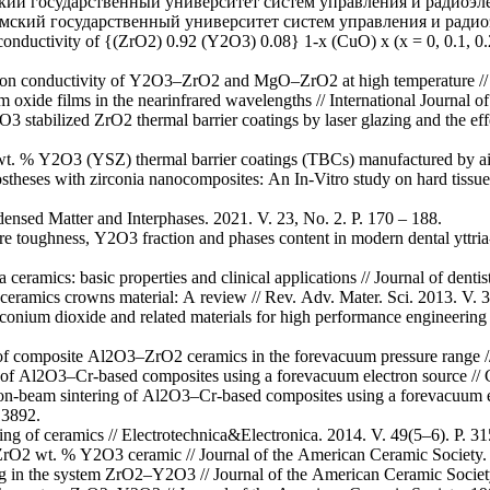
кий государственный университет систем управления и радиоэл
мский государственный университет систем управления и радио
 conductivity of {(ZrO2) 0.92 (Y2O3) 0.08} 1-x (CuO) x (x = 0, 0.1, 0.
 ion conductivity of Y2O3–ZrO2 and MgO–ZrO2 at high temperature // C
m oxide films in the nearinfrared wavelengths // International Journal
O3 stabilized ZrO2 thermal barrier coatings by laser glazing and the eff
wt. % Y2O3 (YSZ) thermal barrier coatings (TBCs) manufactured by air 
ses with zirconia nanocomposites: An In-Vitro study on hard tissue r
ensed Matter and Interphases. 2021. V. 23, No. 2. P. 170 – 188.
cture toughness, Y2O3 fraction and phases content in modern dental yttr
 ceramics: basic properties and clinical applications // Journal of denti
-ceramics crowns material: A review // Rev. Adv. Mater. Sci. 2013. V. 3
rconium dioxide and related materials for high performance engineering 
of composite Al2O3–ZrO2 ceramics in the forevacuum pressure range // 
 of Al2O3–Cr-based composites using a forevacuum electron source // C
ron-beam sintering of Al2O3–Cr-based composites using a forevacuum el
13892.
ing of ceramics // Electrotechnica&Electronica. 2014. V. 49(5–6). P. 31
ZrO2 wt. % Y2O3 ceramic // Journal of the American Ceramic Society. 
ing in the system ZrO2–Y2O3 // Journal of the American Ceramic Society