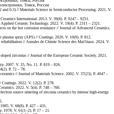
ектроники, Томск, Россия
электроники, Томск, Россия
2 and 0.3) // Materials Science in Semiconductor Processing. 2021. V.
eramics International. 2013. V. 39(8). P. 9247 – 9251.
 of Applied Ceramic Technology. 2022. V. 19(4). P. 2311 – 2321.
ects on the hot corrosion resistance // Journal of Advanced Ceramics.
plasma spray (APS) // Coatings. 2020. V. 10(9). P. 812.
ehabilitation // Annales de Chimie Science des Mat?riaux. 2024. V.
ia-doped zirconias // Journal of the European Ceramic Society. 2021.
stry. 2007. V. 35, No. 11. P. 819 – 826.
4(2). P. 72 – 78.
ceramics // Journal of Materials Science. 2002. V. 37(23). P. 4947 –
Coatings. 2022. V. 12(2). P. 278.
eramics. 2022. V. 5(4). P. 748 – 760.
ectron source sintering of zirconia ceramics by intense high-energy
5.
1985. V. 68(8). P. 427 – 431.
. 1978. V. 61(1–2). P. 17 – 21.