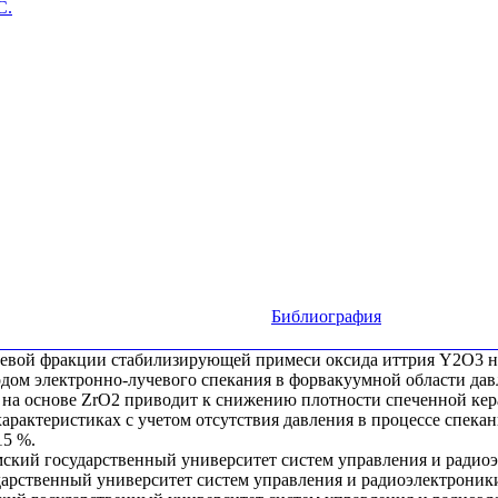
С.
Библиография
левой фракции стабилизирующей примеси оксида иттрия Y2O3 на
одом электронно-лучевого спекания в форвакуумной области да
е на основе ZrO2 приводит к снижению плотности спеченной кер
арактеристиках с учетом отсутствия давления в процессе спека
15 %.
мский государственный университет систем управления и радиоэ
дарственный университет систем управления и радиоэлектроники