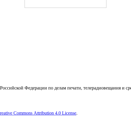
Российской Федерации по делам печати, телерадиовещания и с
reative Commons Attribution 4.0 License
.