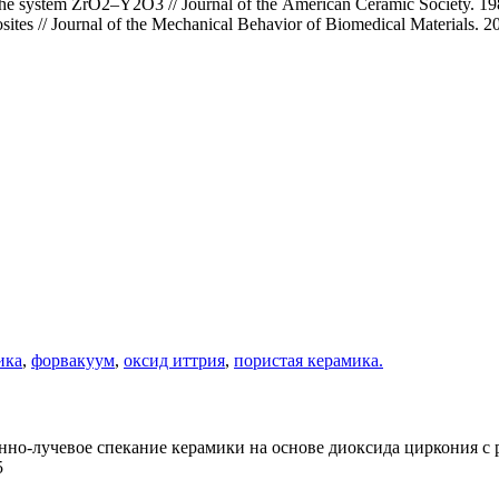
 the system ZrO2–Y2O3 // Journal of the American Ceramic Society. 198
ites // Journal of the Mechanical Behavior of Biomedical Materials. 20
ика
,
форвакуум
,
оксид иттрия
,
пористая керамика.
ронно-лучевое спекание керамики на основе диоксида циркония с
5