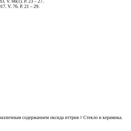
3. V. 66(1). P. 23 – 27.
17. V. 76. P. 21 – 29.
 различным содержанием оксида иттрия // Стекло и керамика.