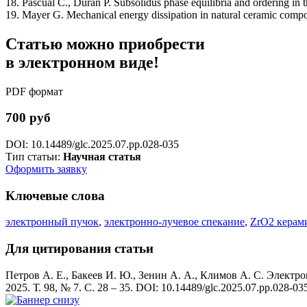
18. Pascual C., Duran P. Subsolidus phase equilibria and ordering in
19. Mayer G. Mechanical energy dissipation in natural ceramic compos
Статью можно приобрести
в электронном виде!
PDF формат
700 руб
DOI: 10.14489/glc.2025.07.pp.028-035
Тип статьи:
Научная статья
Оформить заявку
Ключевые слова
электронный пучок
,
электронно-лучевое спекание
,
ZrO2 керам
Для цитирования статьи
Петров А. Е., Бакеев И. Ю., Зенин А. А., Климов А. С. Элект
2025. Т. 98, № 7. С. 28 – 35. DOI: 10.14489/glc.2025.07.pp.028-03