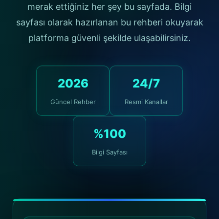
merak ettiğiniz her şey bu sayfada. Bilgi
sayfası olarak hazırlanan bu rehberi okuyarak
platforma güvenli şekilde ulaşabilirsiniz.
2026
24/7
Güncel Rehber
Resmi Kanallar
%100
Bilgi Sayfası