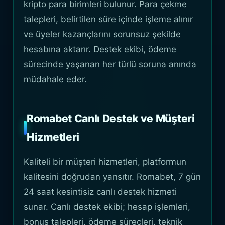
kripto para birimleri bulunur. Para çekme
talepleri, belirtilen süre içinde işleme alınır
ve üyeler kazançlarını sorunsuz şekilde
hesabına aktarır. Destek ekibi, ödeme
sürecinde yaşanan her türlü soruna anında
müdahale eder.
Romabet Canlı Destek ve Müşteri
Hizmetleri
Kaliteli bir müşteri hizmetleri, platformun
kalitesini doğrudan yansıtır. Romabet, 7 gün
24 saat kesintisiz canlı destek hizmeti
sunar. Canlı destek ekibi; hesap işlemleri,
bonus talepleri, ödeme süreçleri, teknik