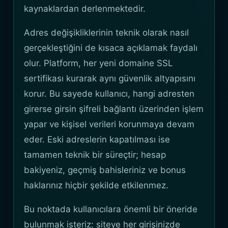
kaynaklardan derlenmektedir.
Adres değişikliklerinin teknik olarak nasıl
gerçekleştiğini de kısaca açıklamak faydalı
olur. Platform, her yeni domaine SSL
sertifikası kurarak aynı güvenlik altyapısını
korur. Bu sayede kullanıcı, hangi adresten
girerse girsin şifreli bağlantı üzerinden işlem
yapar ve kişisel verileri korunmaya devam
eder. Eski adreslerin kapatılması ise
tamamen teknik bir süreçtir; hesap
bakiyeniz, geçmiş bahisleriniz ve bonus
haklarınız hiçbir şekilde etkilenmez.
Bu noktada kullanıcılara önemli bir öneride
bulunmak isteriz: siteye her girişinizde