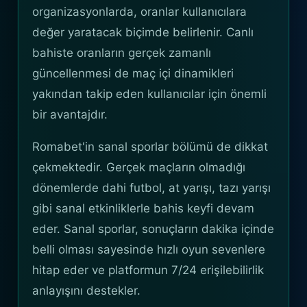
organizasyonlarda, oranlar kullanıcılara
değer yaratacak biçimde belirlenir. Canlı
bahiste oranların gerçek zamanlı
güncellenmesi de maç içi dinamikleri
yakından takip eden kullanıcılar için önemli
bir avantajdır.
Romabet'in sanal sporlar bölümü de dikkat
çekmektedir. Gerçek maçların olmadığı
dönemlerde dahi futbol, at yarışı, tazı yarışı
gibi sanal etkinliklerle bahis keyfi devam
eder. Sanal sporlar, sonuçların dakika içinde
belli olması sayesinde hızlı oyun sevenlere
hitap eder ve platformun 7/24 erişilebilirlik
anlayışını destekler.