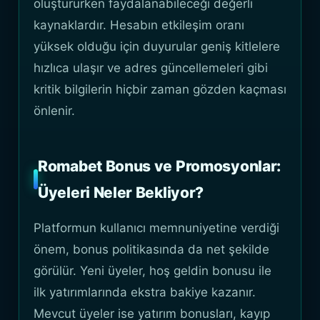
oluştururken faydalanabileceği değerli
kaynaklardır. Hesabın etkileşim oranı
yüksek olduğu için duyurular geniş kitlelere
hızlıca ulaşır ve adres güncellemeleri gibi
kritik bilgilerin hiçbir zaman gözden kaçması
önlenir.
Romabet Bonus ve Promosyonlar:
Üyeleri Neler Bekliyor?
Platformun kullanıcı memnuniyetine verdiği
önem, bonus politikasında da net şekilde
görülür. Yeni üyeler, hoş geldin bonusu ile
ilk yatırımlarında ekstra bakiye kazanır.
Mevcut üyeler ise yatırım bonusları, kayıp