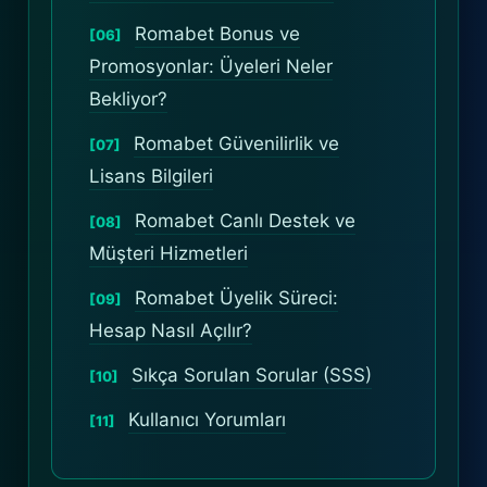
Romabet Bonus ve
Promosyonlar: Üyeleri Neler
Bekliyor?
Romabet Güvenilirlik ve
Lisans Bilgileri
Romabet Canlı Destek ve
Müşteri Hizmetleri
Romabet Üyelik Süreci:
Hesap Nasıl Açılır?
Sıkça Sorulan Sorular (SSS)
Kullanıcı Yorumları