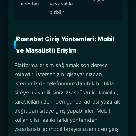
motorları
veya sahte
olabilir
Romabet Giriş Yöntemleri: Mobil
ve Masaüstü Erişim
Platforma erişim sağlamak son derece
kolaydır. İsterseniz bilgisayarınızdan,
isterseniz de telefonunuzdan tek bir tıkla
siteye ulaşabilirsiniz. Masaüstü kullanıcılar,
tarayıcıları üzerinden güncel adresi yazarak
doğrudan siteye giriş yapabilirler. Mobil
kullanıcılar ise iki farklı yöntemden
yararlanabilir: mobil tarayıcı üzerinden giriş