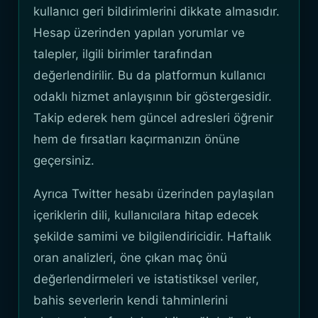
kullanıcı geri bildirimlerini dikkate almasıdır.
Hesap üzerinden yapılan yorumlar ve
talepler, ilgili birimler tarafından
değerlendirilir. Bu da platformun kullanıcı
odaklı hizmet anlayışının bir göstergesidir.
Takip ederek hem güncel adresleri öğrenir
hem de fırsatları kaçırmanızın önüne
geçersiniz.
Ayrıca Twitter hesabı üzerinden paylaşılan
içeriklerin dili, kullanıcılara hitap edecek
şekilde samimi ve bilgilendiricidir. Haftalık
oran analizleri, öne çıkan maç önü
değerlendirmeleri ve istatistiksel veriler,
bahis severlerin kendi tahminlerini