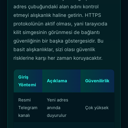
adres çubuğundaki alan adını kontrol
etmeyi alışkanlık haline getirin. HTTPS
protokolünün aktif olması, yani tarayıcıda
kilit simgesinin görünmesi de bağlantı
güvenliğinin bir başka göstergesidir. Bu
basit alışkanlıklar, sizi olası güvenlik
risklerine karşı her zaman koruyacaktır.
Giriş
Açıklama
Güvenilirlik
Yöntemi
Resmi
Yeni adres
Telegram
anında
Çok yüksek
kanalı
duyurulur